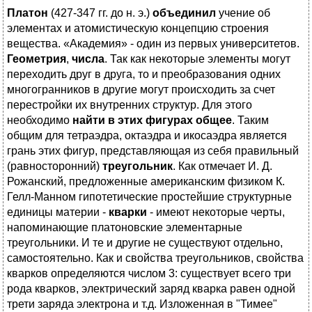
Платон
(427-347 гг. до н. э.)
объединил
учение об
элементах и атомистическую концепцию строения
вещества. «Академия» - один из первых университетов.
Геометрия
,
числа
. Так как некоторые элементы могут
переходить друг в друга, то и преобразования одних
многогранников в другие могут происходить за счет
перестройки их внутренних структур. Для этого
необходимо
найти в этих фигурах общее
. Таким
общим для тетраэдра, октаэдра и икосаэдра является
грань этих фигур, представляющая из себя правильный
(равносторонний)
треугольник
. Как отмечает И. Д.
Рожанский, предложенные американским физиком К.
Гелл-Манном гипотетические простейшие структурные
единицы материи -
кварки
- имеют некоторые черты,
напоминающие платоновские элементарные
треугольники. И те и другие не существуют отдельно,
самостоятельно. Как и свойства треугольников, свойства
кварков определяются числом 3: существует всего три
рода кварков, электрический заряд кварка равен одной
трети заряда электрона и т.д. Изложенная в "Тимее"