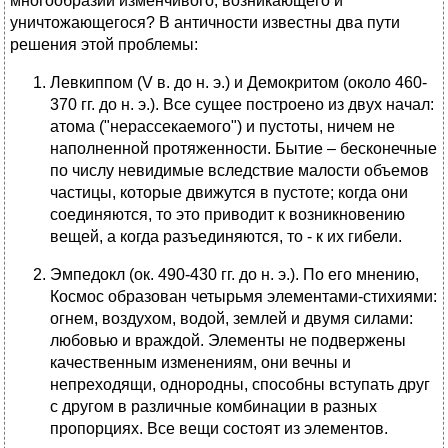
многообразии изменчивого, возникающего и
уничтожающегося? В античности известны два пути
решения этой проблемы:
Левкиппом (V в. до н. э.) и Демокритом (около 460-
370 гг. до н. э.). Все сущее построено из двух начал:
атома ("нерассекаемого") и пустоты, ничем не
наполненной протяженности. Бытие – бесконечные
по числу невидимые вследствие малости объемов
частицы, которые движутся в пустоте; когда они
соединяются, то это приводит к возникновению
вещей, а когда разъединяются, то - к их гибели.
Эмпедокл (ок. 490-430 гг. до н. э.). По его мнению,
Космос образован четырьмя элементами-стихиями:
огнем, воздухом, водой, землей и двумя силами:
любовью и враждой. Элементы не подвержены
качественным изменениям, они вечны и
непреходящи, однородны, способны вступать друг
с другом в различные комбинации в разных
пропорциях. Все вещи состоят из элементов.