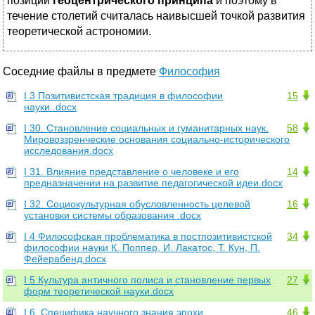
позиций
геоцентрического принципа
и поэтому в
течение столетий считалась наивысшей точкой развития
теоретической астрономии.
Соседние файлы в предмете
Философия
I 3 Позитивистская традиция в философии
15
науки..docx
I 30. Становление социальных и гуманитарных наук.
58
Мировоззренческие основания социально-исторического
исследования.docx
I 31. Влияние представление о человеке и его
14
предназначении на развитие педагогической идеи.docx
I 32. Социокультурная обусловленность целевой
16
установки системы образования .docx
I 4 Философская проблематика в постпозитивистской
34
философии науки К. Поппер, И. Лакатос, Т. Кун, П.
Фейерабенд.docx
I 5 Культура античного полиса и становление первых
27
форм теоретической науки.docx
I 6. Специфика научного знания эпохи
46