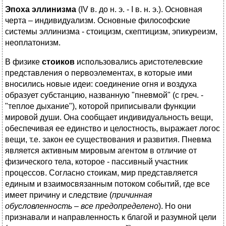
Эпоха эллинизма
(IV в. до н. э. - I в. н. э.). Основная
черта – индивидуализм. Основные философские
системы эллинизма - стоицизм, скептицизм, эпикуреизм,
неоплатонизм.
В физике
стоиков
использовались аристотелевские
представления о первоэлементах, в которые ими
вносились новые идеи: соединение огня и воздуха
образует субстанцию, названную "пневмой" (с греч. -
"теплое дыхание"), которой приписывали функции
мировой души. Она сообщает индивидуальность вещи,
обеспечивая ее единство и целостность, выражает логос
вещи, т.е. закон ее существования и развития. Пневма
является активным мировым агентом в отличие от
физического тела, которое - пассивный участник
процессов. Согласно стоикам, мир представляется
единым и взаимосвязанным потоком событий, где все
имеет причину и следствие (
причинная
обусловленность – все предопределено
). Но они
признавали и направленность к благой и разумной цели