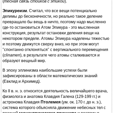
(
тесная связь стоиков с этикой
).
Эпикуреизм
. Считал, что все вещи потенциально
делимы до бесконечности, но реально такое деление
превращало бы вещь в ничто, поэтому надо мысленно
где-то остановиться Атом Эпикура - это мысленная
конструкция, результат остановки деления вещи на
некотором пределе. Атомы Эпикура наделены тяжестью
и поэтому движутся сверху вниз, но при этом могут
"спонтанно отклоняться" с вертикального перемещения
(
clinamen
), в результате чего атомы сталкиваются и
образуют вещный мир.
В эпоху эллинизма наибольшие успехи были
зафиксированы в области математических знаний
(Евклид и Архимед).
Ко II в. н. э. относится деятельность величайшего врача,
физиолога и анатома Клавдия Галена (129-199 гг.) и
астронома Клавдия
Птолемея
(ум. ок. 170 г. до н. э.),
система которого объясняла движение небесных тел с