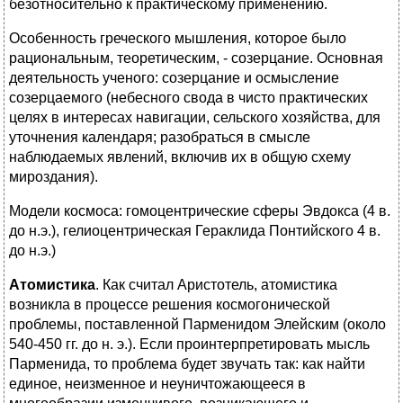
безотносительно к практическому применению.
Особенность греческого мышления, которое было
рациональным, теоретическим, - созерцание. Основная
деятельность ученого: созерцание и осмысление
созерцаемого (небесного свода в чисто практических
целях в интересах навигации, сельского хозяйства, для
уточнения календаря; разобраться в смысле
наблюдаемых явлений, включив их в общую схему
мироздания).
Модели космоса: гомоцентрические сферы Эвдокса (4 в.
до н.э.),
гелиоцентрическая Гераклида Понтийского 4 в.
до н.э.)
Атомистика
. Как считал Аристотель, атомистика
возникла в процессе решения космогонической
проблемы, поставленной Парменидом Элейским (около
540-450 гг. до н. э.). Если проинтерпретировать мысль
Парменида, то проблема будет звучать так: как найти
единое, неизменное и неуничтожающееся в