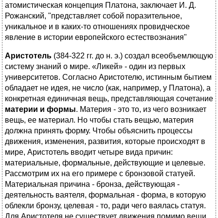
атомистическая концепция Платона, заключает И. Д.
Рожанский, "представляет собой поразительное,
уникальное и в каких-то отношениях провидческое
явление в истории европейского естествознания"
Аристотель
(384-322 гг. до н. э.) создал всеобъемлющую
систему знаний о мире. «Ликей» - один из первых
университетов. Согласно Аристотелю, истинным бытием
обладает не идея, не число (как, например, у Платона), а
конкретная единичная вещь, представляющая сочетание
материи и формы
. Материя - это то, из чего возникает
вещь, ее материал. Но чтобы стать вещью, материя
должна принять форму. Чтобы объяснить процессы
движения, изменения, развития, которые происходят в
мире, Аристотель вводит четыре вида причин:
материальные, формальные, действующие и целевые.
Рассмотрим их на его примере с бронзовой статуей.
Материальная причина - бронза, действующая -
деятельность ваятеля, формальная - форма, в которую
облекли бронзу, целевая - то, ради чего ваялась статуя.
Для Аристотеля не существует движения помимо вещи.