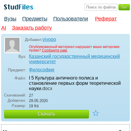
Вузы
Предметы
Пользователи
Реферат
AI
Заказать работу
vivopo
Добавил:
Опубликованный материал нарушает ваши авторские
права?
Сообщите нам.
Казанский государственный медицинский
Вуз:
университет
Философия
Предмет:
I 5 Культура античного полиса и
Файл:
становление первых форм теоретической
науки
.docx
Скачиваний:
27
Добавлен:
29.05.2020
Размер:
19 Кб
☆
Скачать