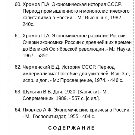
Хромов П.А. Экономическая история СССР.
Период промышленного и монополистического
капитализма в России. - М.: Высш. шк., 1982. -
240с.
Хромов П.А. Экономическое развитие России:
Очерки экономики России с древнейших времен
до Великой Октябрьской революции .- М.: Наука,
1967.- 535с.
Черменский Е.Д. История СССР. Период
империализма: Пособие для учителей. Изд. 3-е,
испр. и доп. - М.: Просвещение, 1974. - 446 с.
Шульгин В.В. Дни. 1920. [Записки].- М.:
Современник, 1989. - 557 с. [c ил.].
Яковлев А.Ф. Экономические кризисы в России.
- М.: Госполитиздат, 1955.- 404 с.
С О Д Е Р Ж А Н И Е