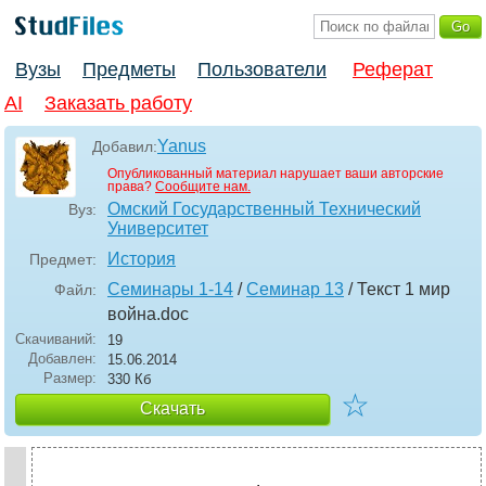
Вузы
Предметы
Пользователи
Реферат
AI
Заказать работу
Yanus
Добавил:
Опубликованный материал нарушает ваши авторские
права?
Сообщите нам.
Омский Государственный Технический
Вуз:
Университет
История
Предмет:
Семинары 1-14
/
Семинар 13
/ Текст 1 мир
Файл:
война
.doc
Скачиваний:
19
Добавлен:
15.06.2014
Размер:
330 Кб
☆
Скачать