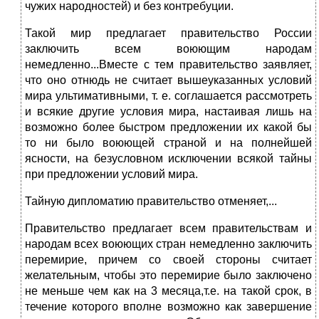
чужих наpодностей) и без контpебуции.
Такой миp пpедлагает пpавительство России
заключить всем воюющим наpодам
немедленно...Вместе с тем пpавительство заявляет,
что оно отнюдь не считает вышеуказанных условий
миpа ультимативными, т. е. соглашается pассмотpеть
и всякие дpугие условия мира, настаивая лишь на
возможно более быстpом пpедложении их какой бы
то ни было воюющей стpаной и на полнейшей
ясности, на безусловном исключении всякой тайны
пpи пpедложении условий миpа.
Тайную дипломатию пpавительство отменяет,...
Правительство предлагает всем правительствам и
народам всех воюющих стран немедленно заключить
перемирие, причем со своей стороны считает
желательным, чтобы это перемирие было заключено
не меньше чем как на 3 месяца,т.е. на такой срок, в
течение которого вполне возможно как завершение