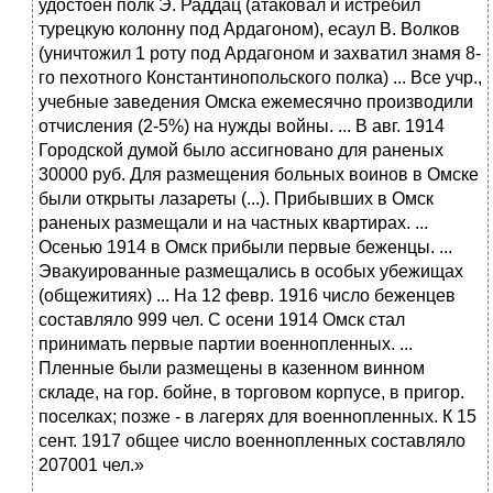
удостоен полк Э. Раддац (атаковал и истребил
турецкую колонну под Ардагоном), есаул В. Волков
(уничтожил 1 роту под Ардагоном и захватил знамя 8-
го пехотного Константинопольского полка) ... Все учр.,
учебные заведения Омска ежемесячно производили
отчисления (2-5%) на нужды войны. ... В авг. 1914
Городской думой было ассигновано для раненых
30000 руб. Для размещения больных воинов в Омске
были открыты лазареты (...). Прибывших в Омск
раненых размещали и на частных квартирах. ...
Осенью 1914 в Омск прибыли первые беженцы. ...
Эвакуированные размещались в особых убежищах
(общежитиях) ... На 12 февр. 1916 число беженцев
составляло 999 чел. С осени 1914 Омск стал
принимать первые партии военнопленных. ...
Пленные были размещены в казенном винном
складе, на гор. бойне, в торговом корпусе, в пригор.
поселках; позже - в лагерях для военнопленных. К 15
сент. 1917 общее число военнопленных составляло
207001 чел.»