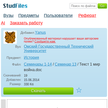
Вузы
Предметы
Пользователи
Реферат
AI
Заказать работу
Yanus
Добавил:
Опубликованный материал нарушает ваши авторские
права?
Сообщите нам.
Омский Государственный Технический
Вуз:
Университет
История
Предмет:
Семинары 1-14
/
Семинар 13
/ Текст 1 мир
Файл:
война
.doc
Скачиваний:
19
Добавлен:
15.06.2014
Размер:
330 Кб
☆
Скачать