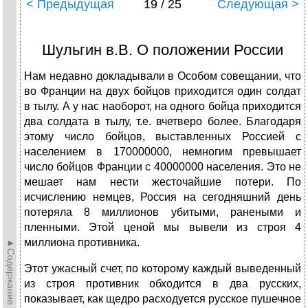
< Предыдущая
19 / 25
Следующая >
Шульгин в.В. О положении России
Нам недавно докладывали в Особом совещании, что
во Франции на двух бойцов приходится один солдат
в тылу. А у нас наоборот, на одного бойца приходится
два солдата в тылу, т.е. вчетверо более. Благодаря
этому число бойцов, выставленных Россией с
населением в 170000000, немногим превышает
число бойцов Франции с 40000000 населения. Это не
мешает нам нести жесточайшие потери. По
исчислению немцев, Россия на сегодняшний день
потеряла 8 миллионов убитыми, ранеными и
пленными. Этой ценой мы вывели из строя 4
миллиона противника.
►Содержание►
Этот ужасный счет, по которому каждый выведенный
из строя противник обходится в два русских,
показывает, как щедро расходуется русское пушечное