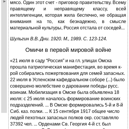
мясо. Один этот счет - приговор правительству. Всему
правящему и неправящему классу, всей
интеллигенции, которая жила беспечно, не обращая
внимания на то, как безнадежно, в смысле
материальной культуры, Россия отстала от соседей...
Шульгин В.В. Дни. 1920. М., 1989. С. 123-124.
Омичи в первой мировой войне
«21 июля в саду “Россия” и на гл. улицах Омска
прошла патриотическая манифестация, во время к-
рой собирались пожертвования для семей запасных.
22 июля в Успенском кафедральном соборе (...) было
совершено молебствие о даровании победы русс.
воинам. Мобилизация в Омске была объявлена 18
июля: с 25 июля началось формирование воинских
подразделений. ... В Омске формировались 5-й и 8-й
Сиб. каз. полки. ... К 15 сентября 1917 общее число
людей пехотных запасных полков окр. составляло
37392 чел. ... Орденами Св. Георгия 4-й ст. был