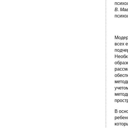
психо
В. Ма
психо
Модер
всех 
подче
Необх
образ
рассм
обесп
метод
учето
метод
прост
В осн
ребен
котор