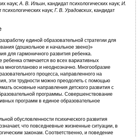
их наук;
А. В. Ильин
, кандидат психологических наук;
И.
т психологических наук;
Г. В. Урадовских
, кандидат
е
азработку единой образовательной стратегии для
вания (дошкольное и начальное звено)»
ия для гармоничного развития ребенка.
е ребенка отмечается во всех вариативных
на многопланово и неоднозначно. Многообразие
разовательного процесса, направленного на
ния, эти трудности можно преодолеть с помощью
имать основные направления детского развития с
образовательной программы. Совершенствование
тивных программ в единое образовательное
альной обусловленности психического развития
 означает, что повседневные жизненные ситуации, в
логическим законам. Соответственно, и поведение