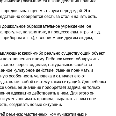
 физически) оказывается в зоне действия правила.
о, предписывающее мыть руки перед едой. Это
едственно собирается сесть за стол и начать есть.
в дошкольное образовательное учреждение, он
прогулке, на занятиях, в процессе еды, игры и т. д.
 приборам и т. п.), явлениям или другим людям,
тавляющие: какой‑либо реально существующий объект
ся по отношению к нему. Ребенок может обнаружить
крывается через видимые, натуральные свойства
ванное культурное действие. Умение понимать и
ную особенность человека и отличает его от
едставляет собой систему таких ситуаций. Для ребенка
се большее значение приобретает задача не только
мения адекватно действовать в нем. Для этого он
о и уметь понимать правила, выражать к ним свое
сть, создавать новые ситуации.
ей ребенка: умственных, коммуникативных и