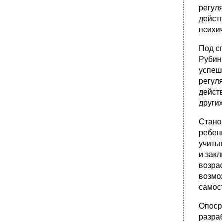
регул
дейст
психи
Под сп
Рубин
успеш
регул
дейст
други
Стано
ребен
учиты
и зак
возра
возмо
самос
Опоср
разра