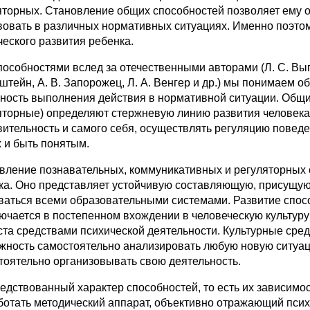
яторных. Становление общих способностей позволяет ему о
вовать в различных нормативных ситуациях. Именно поэто
ческого развития ребенка.
особностями вслед за отечественными авторами (Л. С. Выгот
штейн, А. В. Запорожец, Л. А. Венгер и др.) мы понимаем
ность выполнения действия в нормативной ситуации. Общи
яторные) определяют стержневую линию развития человек
вительность и самого себя, осуществлять регуляцию повед
х и быть понятым.
вление познавательных, коммуникативных и регуляторных 
ка. Оно представляет устойчивую составляющую, присущую
ваться всеми образовательными системами. Развитие спос
лючается в постепенном вхождении в человеческую культур
ста средствами психической деятельности. Культурные сред
жность самостоятельно анализировать любую новую ситуац
тоятельно организовывать свою деятельность.
едствованный характер способностей, то есть их зависимос
ботать методический аппарат, объективно отражающий псих