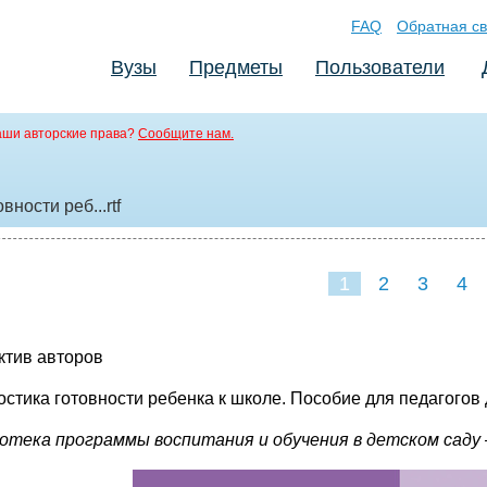
FAQ
Обратная св
Вузы
Предметы
Пользователи
аши авторские права?
Сообщите нам.
овности реб..
.rtf
1
2
3
4
ктив авторов
остика готовности ребенка к школе. Пособие для педагогов
отека программы воспитания и обучения в детском саду 