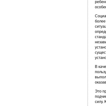
ребен
особе
Социа
более
ситуа
опред
станд
незав
устан
сущес
устан
В кач
польз
выпол
оказа
Это пр
подчин
силу.