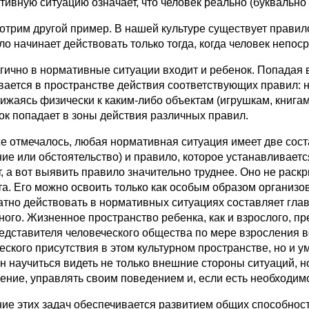
тивную ситуацию означает, что человек реально (буквально
отрим другой пример. В нашей культуре существует правил
о начинает действовать только тогда, когда человек непоср
гично в нормативные ситуации входит и ребенок. Попадая 
ается в пространстве действия соответствующих правил: на 
ижаясь физически к каким‑либо объектам (игрушкам, книгам,
ок попадает в зоны действия различных правил.
же отмечалось, любая нормативная ситуация имеет две сос
ние или обстоятельство) и правило, которое устанавливает
т, а вот выявить правило значительно труднее. Оно не рас
та. Его можно освоить только как особым образом организо
атно действовать в нормативных ситуациях составляет глав
ного. Жизненное пространство ребенка, как и взрослого, пр
редставителя человеческого общества по мере взросления в
еского присутствия в этом культурном пространстве, но и у
н научиться видеть не только внешние стороны ситуаций, н
ение, управлять своим поведением и, если есть необходимо
ие этих задач обеспечивается развитием общих способност