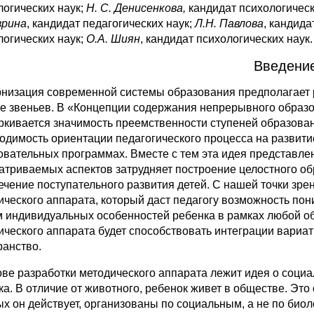
логических наук;
Н. С. Денисенкова,
кандидат психологическ
врина
, кандидат педагогических наук;
Л.Н. Павлова
, кандида
логических наук;
O.A. Шиян
, кандидат психологических наук.
Введени
низация современной системы образования предполагает р
ее звеньев. В «Концепции содержания непрерывного образо
ркивается значимость преемственности ступеней образован
одимость ориентации педагогического процесса на развити
овательных программах. Вместе с тем эта идея представле
атриваемых аспектов затрудняет построение целостного об
ечение поступательного развития детей. С нашей точки зре
ического аппарата, который даст педагогу возможность пон
м индивидуальных особенностей ребенка в рамках любой 
ического аппарата будет способствовать интеграции вариа
ранство.
ове разработки методического аппарата лежит идея о соци
ка. В отличие от животного, ребенок живет в обществе. Это
ых он действует, организованы по социальным, а не по био