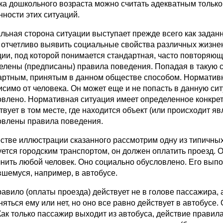
ка дошкольного возраста можно считать адекватным только
нности этих ситуаций.
льная сторона ситуации выступает прежде всего как заданн
 отчетливо выявить социальные свойства различных жизне
ции, под которой понимается стандартная, часто повторяющ
елены (предписаны) правила поведения. Попадая в такую с
артным, принятым в данном обществе способом. Нормативн
исимо от человека. Он может еще и не попасть в данную сит
овлено. Нормативная ситуация имеет определенное конкрет
твует в том месте, где находится объект (или происходит я
овлены правила поведения.
естве иллюстрации сказанного рассмотрим одну из типичны
уется городским транспортом, он должен оплатить проезд. 
нить любой человек. Оно социально обусловлено. Его выпол
вшемуся, например, в автобусе.
авило (оплаты проезда) действует не в голове пассажира, а
яться ему или нет, но оно все равно действует в автобусе.
 Как только пассажир выходит из автобуса, действие правил