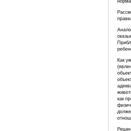
норма
Рассм
правил
Анало
оказыв
Прибл
ребен
Как у
(явле
объек
объек
адекв
живот
как п
физич
долже
отнош
Решен