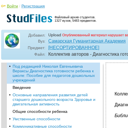
Войти
/
Регистрация
Файловый архив студентов.
1327 вузов, 5483 предметов.
Upload
Добавил:
Опубликованный материал нарушает в
Самарская Гуманитарная Академия
Вуз:
[НЕСОРТИРОВАННОЕ]
Предмет:
Коллектив авторов - Диагностика гот
Файл:
•
Под редакцией Николая Евгеньевича
Вераксы Диагностика готовности ребенка к
школе: Пособие для педагогов дошкольных
учреждений
Введение
Колле
•
Основные направления развития детей
старшего дошкольного возраста Здоровье и
двигательная активность
Диагн
Общие способности ребенка
Библи
•
Умственные способности
•
Коммуникативные способности