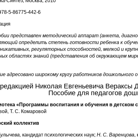
ка‑Синтез; Москва; 2010
978‑5‑86775‑442‑6
ация
обии представлен методический аппарат (анкета, диагно
ляющий определить степень готовности ребенка к обуче
никативных, регуляторных способностей, мелкой и крупн
ных областях знаний (представления об окружающем мир
ие адресовано широкому кругу работников дошкольного о
редакцией Николая Евгеньевича Вераксы Ди
Пособие для педагогов дош
отека «Программы воспитания и обучения в детском 
вой, Т. С. Комаровой
ский коллектив
Булычева,
кандидат психологических наук;
Н. С. Варенцова
,