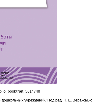
iblio_book/?art=5814748
в дошкольных учреждений/ Под ред. H. Е. Вераксы.»: