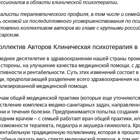
ссионалов в области клинической психотерапии.
алисты терапевтического профиля, в том числе и семейн
 основой их последипломного усовершенствования по пс
товлено коллективом авторов во главе с крупными россий
сарским.
оллектив Авторов Клиническая психотерапия в
леднее десятилетие в здравоохранении нашей страны прои
 стороны, на улучшение качества медицинской помощи, с д
тивности и рентабельности. Суть этих изменений состоит 
и, предполагающей разделение всего здравоохранения на 
ализированной медицинской помощи.
ачам общей медицинской практики (которые еще уточняются
ствление комплекса медико‑санитарных задач, направленн
зни и течения болезни. Предпринимается попытка создания
 одним врачом – с семьей работает врач общей практики, и
возможности терапевта, педиатра и акушера‑гинеколога. Кро
ентабельную традиционную поликлинику, которая в прошло
собных оказать весь спектр медицинской помощи, в том чи