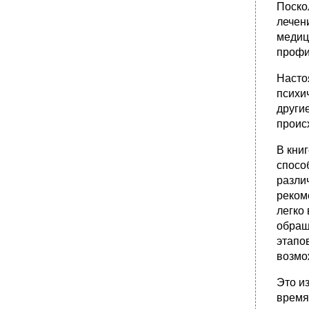
Поско
лечен
медиц
профи
Насто
психи
други
проис
В кни
спосо
разли
реком
легко
обращ
этапо
возмож
Это и
время