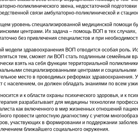
аторно‑поликлинического звена, недостаточной подготовки 
редственной связи амбулаторно‑поликлинической и стаци
ущем уровень специализированной медицинской помощи б
инскими центрами. Их задача – помощь ВОП в тех случаях, к
таточно без привлечения специалистов и при необходимост
ой модели здравоохранения ВОП отводится особая роль. И
еляться тем, сможет ли ВОП стать подлинным семейным вр
ически взять на себя функции территориальной поликлиники
нальными специализированными центрами и социальными 
тельное место в проводимых реформах здравоохранения. У
кт с населением, он должен обладать знаниями по всем уз
носится и к области охраны психического здоровья, и к пси
терапия разрабатывает для медицины технологии професс
алиста как включенного в мир жизненных отношений пациен
бного провести целостную диагностику с учетом многообраз
ров, участвующих в формировании и поддержании заболев
влечением ближайшего социального окружения.