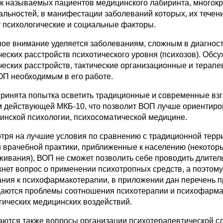
ак называемых пациентов медицинского лабиринта, многок
альностей, в манифестации заболеваний которых, их течен
 психологические и социальные факторы.
ое внимание уделяется заболеваниям, сложным в диагност
ческих расстройств психотического уровня (психозов). Об
ческих расстройств, тактические организационные и терапе
ОП необходимым в его работе.
ринята попытка осветить традиционные и современные взг
м действующей МКБ‑10, что позволит ВОП лучше ориентиро
инской психологии, психосоматической медицине.
тря на лучшие условия по сравнению с традиционной терр
 врачебной практики, приближенные к населению (некотор
живания), ВОП не сможет позволить себе проводить длител
кнет вопрос о применении психотропных средств, а поэтом
ания к психофармакотерапии, в приложении дан перечень п
аются проблемы соотношения психотерапии и психофармак
гических медицинских воздействий.
аются также вопросы организации психотерапевтической с