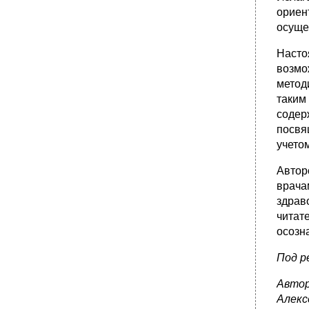
ориен
осуще
Насто
возмо
метод
таким
содер
посвя
учето
Автор
врача
здрав
читат
осозн
Под ре
Автор
Алекс