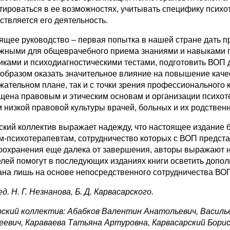
тироваться в ее возможностях, учитывать специфику психо
ствляется его деятельность.
ящее руководство – первая попытка в нашей стране дать п
жными для общеврачебного приема знаниями и навыками 
иками и психодиагностическими тестами, подготовить ВОП 
 образом оказать значительное влияние на повышение каче
жательном плане, так и с точки зрения профессионального к
щена правовым и этическим основам и организации психот
м низкой правовой культуры врачей, больных и их родствен
ский коллектив выражает надежду, что настоящее издание 
м‑психотерапевтам, сотрудничество которых с ВОП предст
оохранения еще далека от завершения, авторы выражают на
елей помогут в последующих изданиях книги осветить допо
ана лишь на основе непосредственного сотрудничества ВОП
д. Н. Г. Незнанова, Б. Д. Карвасарского.
ский коллектив: Абабков Валентин Анатольевич, Василье
еевич, Караваева Татьяна Артуровна, Карвасарский Бори