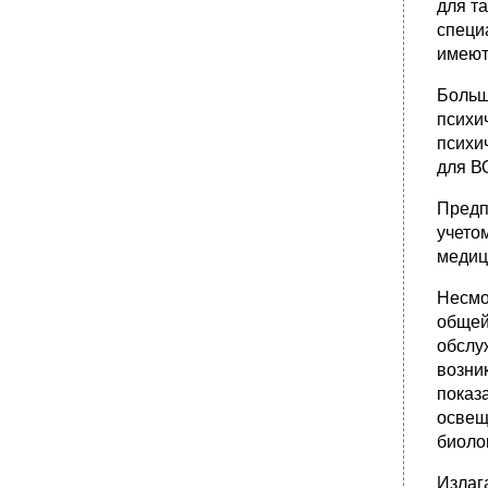
для т
специ
имеют
Больш
психи
психи
для В
Предп
учето
медиц
Несмо
общей
обслу
возни
показ
освещ
биоло
Излаг