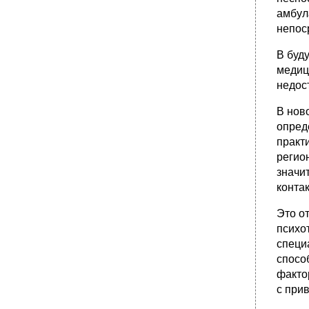
Основные понятия
амбул
Конец ознакомительного фрагмента.
непос
В буд
медиц
недос
В нов
опред
практ
регио
значи
конта
Это от
психо
специ
спосо
факто
с при