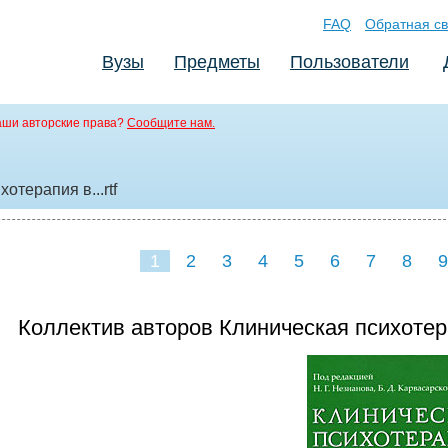
FAQ
Обратная св
Вузы
Предметы
Пользователи
аши авторские права?
Сообщите нам.
хотерапия в..
.rtf
1
2
3
4
5
6
7
8
9
16
17
18
19
20
Коллектив авторов Клиническая психотер