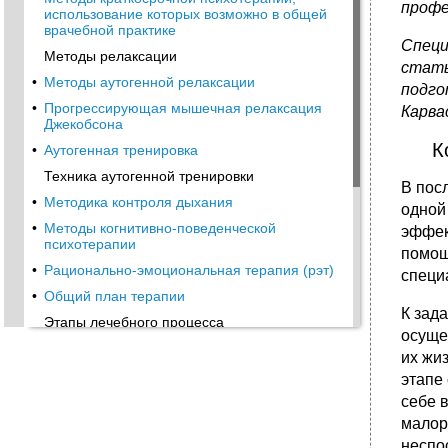
профе
использование которых возможно в общей
врачебной практике
Специ
Методы релаксации
стать
•
Методы аутогенной релаксации
подго
•
Прогрессирующая мышечная релаксация
Карва
Джекобсона
К
•
Аутогенная тренировка
Техника аутогенной тренировки
В пос
•
Методика контроля дыхания
одной
•
Методы когнитивно‑поведенческой
эффек
психотерапии
помощ
•
Рационально‑эмоциональная терапия (рэт)
специ
•
Общий план терапии
К зад
Этапы лечебного процесса
осуще
•
Когнитивная терапия
их жи
•
Стратегии когнитивной терапии
этапе
Этапы лечебного процесса
себе 
малор
•
Моделирующая психотерапия
неспо