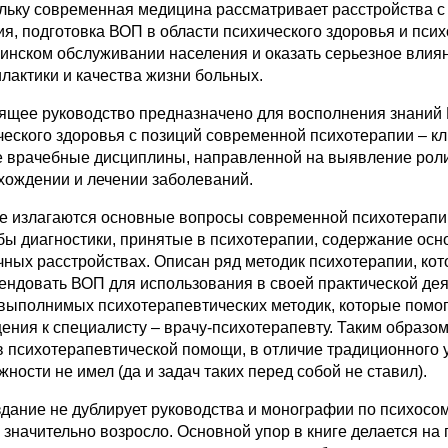
льку современная медицина рассматривает расстройства с
ия, подготовка ВОП в области психического здоровья и пси
инском обслуживании населения и оказать серьезное влиян
лактики и качества жизни больных.
ящее руководство предназначено для восполнения знаний 
ческого здоровья с позиций современной психотерапии – кл
е врачебные дисциплины, направленной на выявление роли
хождении и лечении заболеваний.
ге излагаются основные вопросы современной психотерапи
бы диагностики, принятые в психотерапии, содержание осно
чных расстройствах. Описан ряд методик психотерапии, ко
ендовать ВОП для использования в своей практической деят
 выполнимых психотерапевтических методик, которые помо
ения к специалисту – врачу‑психотерапевту. Таким образом
в психотерапевтической помощи, в отличие традиционного у
ности не имел (да и задач таких перед собой не ставил).
здание не дублирует руководства и монографии по психосо
 значительно возросло. Основной упор в книге делается на