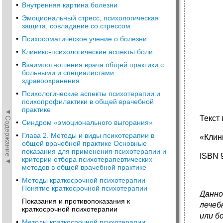
•
Внутренняя картина болезни
•
Эмоциональный стресс, психологическая
защита, совладание со стрессом
•
Психосоматическое учение о болезни
•
Клинико‑психологические аспекты боли
•
Взаимоотношения врача общей практики с
больными и специалистами
здравоохранения
•
Психологические аспекты психотерапии и
психопрофилактики в общей врачебной
практике
◄Содержание◄
Текст 
•
Синдром «эмоционального выгорания»
•
Глава 2. Методы и виды психотерапии в
«Клин
общей врачебной практике Основные
показания для применения психотерапии и
ISBN 
критерии отбора психотерапевтических
методов в общей врачебной практике
•
Методы краткосрочной психотерапии
Понятие краткосрочной психотерапии
Данно
Показания и противопоказания к
лечеб
краткосрочной психотерапии
или б
•
Методы краткосрочной психотерапии,