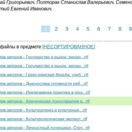
ай Григорьевич, Полторак Станислав Валерьевич, Семен
тый Евгений Иванович.
1
2
3
4
5
6
7
8
9
16
17
18
19
20
 файлы в предмете
[НЕСОРТИРОВАННОЕ]
ив авторов - Государство и рынок: механ...rtf
ив авторов - Государство и рынок: механ...rtf
ив авторов - Греко-римская борьба: учеб...rtf
ив авторов - Диагностика готовности реб...rtf
ив авторов - Инклюзивная практика в дош...rtf
ив авторов - Клиническая психотерапия в...rtf
ив авторов - Культурогенез и культурное...rtf
ив авторов - Культурологическая эксперт...rtf
ив авторов - Личностный потенциал. Стру...rtf