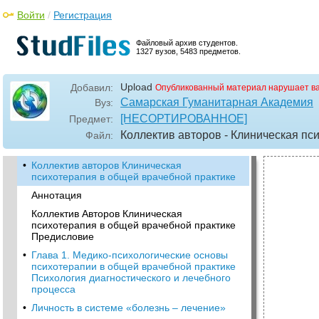
Войти
/
Регистрация
Файловый архив студентов.
1327 вузов, 5483 предметов.
Upload
Добавил:
Опубликованный материал нарушает в
Самарская Гуманитарная Академия
Вуз:
[НЕСОРТИРОВАННОЕ]
Предмет:
Коллектив авторов - Клиническая пси
Файл:
•
Коллектив авторов Клиническая
психотерапия в общей врачебной практике
Аннотация
Коллектив Авторов Клиническая
психотерапия в общей врачебной практике
Предисловие
•
Глава 1. Медико‑психологические основы
психотерапии в общей врачебной практике
Психология диагностического и лечебного
процесса
•
Личность в системе «болезнь – лечение»