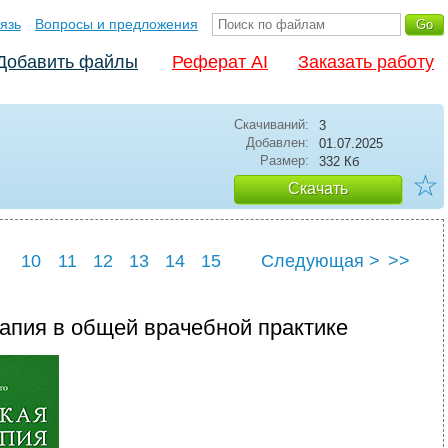
язь
Вопросы и предложения
Добавить файлы
Реферат AI
Заказать работу
Скачиваний:
3
Добавлен:
01.07.2025
Размер:
332 Кб
☆
Скачать
10
11
12
13
14
15
Следующая >
>>
21
22
23
апия в общей врачебной практике