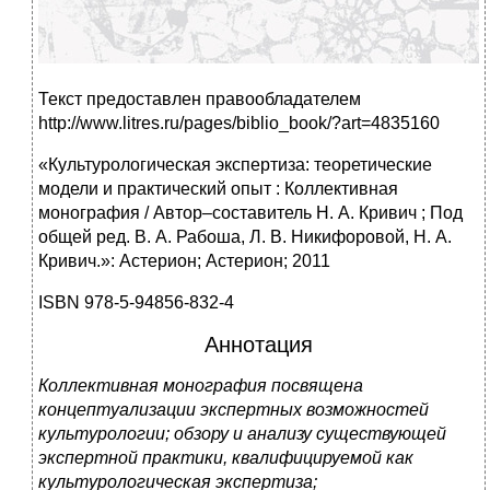
Текст предоставлен правообладателем
http://www.litres.ru/pages/biblio_book/?art=4835160
«Культурологическая экспертиза: теоретические
модели и практический опыт : Коллективная
монография / Автор–составитель Н. А. Кривич ; Под
общей ред. В. А. Рабоша, Л. В. Никифоровой, Н. А.
Кривич.»: Астерион; Астерион; 2011
ISBN 978‑5‑94856‑832‑4
Аннотация
Коллективная монография посвящена
концептуализации экспертных возможностей
культурологии; обзору и анализу существующей
экспертной практики, квалифицируемой как
культурологическая экспертиза;