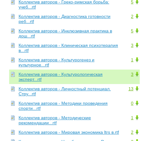
Коллектив авторов - Греко-римская борьба:
5
учеб...rtf
Коллектив авторов - Диагностика готовности
2
реб...rtf
Коллектив авторов - Инклюзивная практика в
5
дош...rtf
Коллектив авторов - Клиническая психотерапия
3
в...rtf
Коллектив авторов - Культурогенез и
1
культурное...rtf
Коллектив авторов - Культурологическая
3
эксперт...rtf
Коллектив авторов - Личностный потенциал.
13
Стру...rtf
Коллектив авторов - Методики проведения
0
спорти...rtf
Коллектив авторов - Методические
1
рекомендации...rtf
Коллектив авторов - Мировая экономика ltrs в.rtf
2