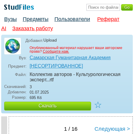
Вузы
Предметы
Пользователи
Реферат
AI
Заказать работу
Upload
Добавил:
Опубликованный материал нарушает ваши авторские
права?
Сообщите нам.
Самарская Гуманитарная Академия
Вуз:
[НЕСОРТИРОВАННОЕ]
Предмет:
Коллектив авторов - Культурологическая
Файл:
эксперт..
.rtf
Скачиваний:
3
Добавлен:
01.07.2025
Размер:
695 Кб
☆
Скачать
1 / 16
Следующая >