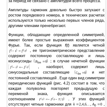
за период не связано с амплитудой всего процесса.
Амплитуды гармоник довольно быстро затухают с
ростом порядкового номера, в технических расчетах
используются только несколько первых членов ряда,
другими членами пренебрегают.
Функции, обладающие определенной симметрией,
имеют более простые выражения коэффициентов
Фурье. Так, если функция
f
(
t
) является четной
, ее тригонометрическое представление
содержит постоянную составляющую и лишь
косинусоиды
; в случае нечетной функции
, наоборот, содержит лишь
синусоидальные составляющие
и нет
постоянной составляющей . Еще один вид симметрии
периодических функций (рис. 4.2) состоит в том, что
каждая полуволна повторяет предыдущую с
переменой знака, функция описывается
соотношением
. У этих функций
отсутствуют четные гармоники для
,