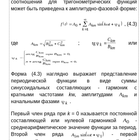
соотношений для тригонометрических функций
может быть приведена к амплитудно-фазовой форме:
, (4.3)
где
;
или
Форма (4.3) наглядно выражает представление
периодической функции в виде суммы
синусоидальных составляющих - гармоник с
кратными частотами
k
w, амплитудами
и
начальными фазами
.
Первый член ряда при
k
= 0 называется постоянной
составляющей или нулевой гармоникой
-
среднеарифметическое значение функции за период.
Второй член ряда
- первой