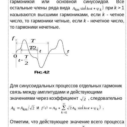
гармоникой или основной синусоидой. Все
остальные члены ряда вида
при
k
> 1
называются высшими гармониками, если
k
- четное
число, то гармоники четные, если
k
- нечетное число,
то гармоники нечетные.
Для синусоидальных процессов отдельных гармоник
связь между амплитудами и действующими
значениями через коэффициент
, следовательно
и
.
Отметим, что действующее значение всего процесса