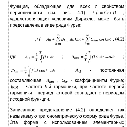
Функция, обладающая для всех
t
свойством
периодичности (см. рис. 4.1)
,
удовлетворяющая условиям Дирихле, может быть
представлена в виде ряда Фурье:
, (4.2)
где
;
;
;
- постоянная
составляющая;
,
- коэффициенты Фурье;
- частота
k
-й гармоники, при частоте первой
гармоники , период которой совпадает с периодом
исходной функции.
Записанное представление (4.2) определяет так
называемую тригонометрическую форму ряда Фурье.
Эта форма с использованием элементарных