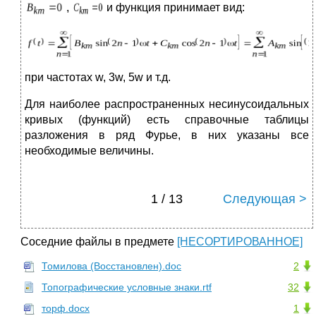
,
и функция принимает вид:
при частотах w, 3w, 5w и т.д.
Для наиболее распространенных несинусоидальных
кривых (функций) есть справочные таблицы
разложения в ряд Фурье, в них указаны все
необходимые величины.
1 / 13
Следующая >
Соседние файлы в предмете
[НЕСОРТИРОВАННОЕ]
Томилова (Восстановлен).doc
2
Топографические условные знаки.rtf
32
торф.docx
1