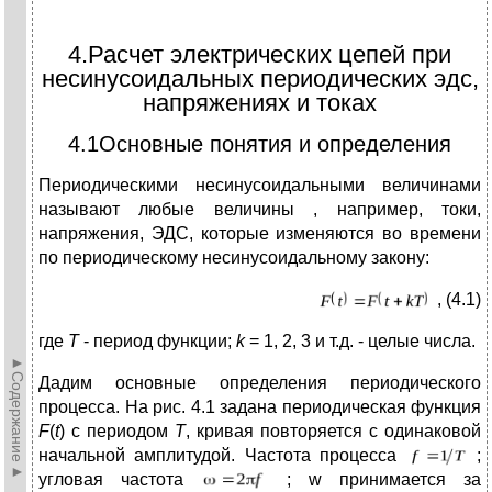
4.Расчет электрических цепей при
несинусоидальных периодических эдс,
напряжениях и токах
4.1Основные понятия и определения
Периодическими несинусоидальными величинами
называют любые величины , например, токи,
напряжения, ЭДС, которые изменяются во времени
по периодическому несинусоидальному закону:
, (4.1)
где
Т
- период функции;
k
= 1, 2, 3 и т.д. - целые числа.
►Содержание►
Дадим основные определения периодического
процесса. На рис. 4.1 задана периодическая функция
F
(
t
) с периодом
Т
, кривая повторяется с одинаковой
начальной амплитудой. Частота процесса
;
угловая частота
; w принимается за