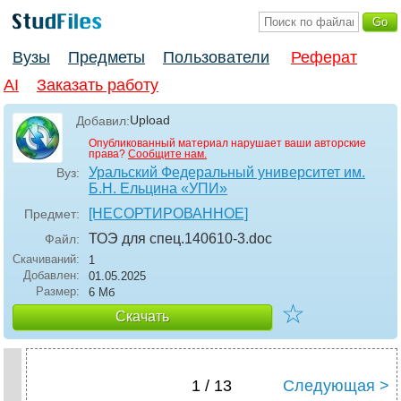
Вузы
Предметы
Пользователи
Реферат
AI
Заказать работу
Upload
Добавил:
Опубликованный материал нарушает ваши авторские
права?
Сообщите нам.
Уральский Федеральный университет им.
Вуз:
Б.Н. Ельцина «УПИ»
[НЕСОРТИРОВАННОЕ]
Предмет:
ТОЭ для спец.140610-3
.doc
Файл:
Скачиваний:
1
Добавлен:
01.05.2025
Размер:
6 Мб
☆
Скачать
1 / 13
Следующая >