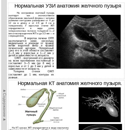
Нормальная УЗИ анатомия желчного пузыря
На эхограммах желчный пузырь
выглядит как эхонегативное
образование овальной формы с четкими
ровными контурами размерами от 6 до
12 см в длину и от 2,5 до 4 см в
поперечнике. У взрослых стенки ЖП
определяются в виде узких
гиперэхогенных полосок толщиной 1—2
мм в несокращенном ЖП и до 3,5 мм — в
сокращенном.
В воротах печени ОПП
располагается ниже, несколько
медиальнее и кпереди от правой
ветви воротной вены и правой
печеночной артерии. Поперечный
срез его в этой области составляет
2—3 мм у взрослых и 1—2 мм у
детей в зависимости от возраста.
ОЖП - внутренний его диаметр
на всем протяжении постоянный и
составляет 3—5 мм (до 8 мм) у
взрослых и от 1 до 3 мм у детей в
зависимости от возраста.
Толщина стенок ОЖП
составляет до 1 мм, контуры их
ровные.
Нормальная КТ анатомия желчного пузыря.
►Содержание►
На КТ-срезах ЖП определяется в виде овального