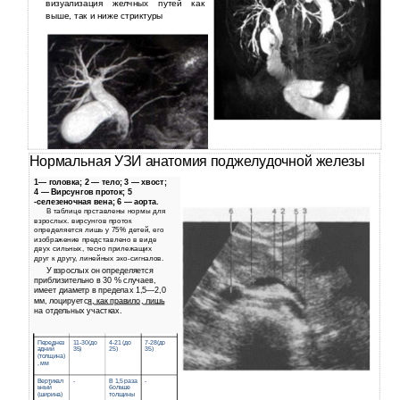
визуализация желчных путей как
выше, так и ниже стриктуры
Нормальная УЗИ анатомия поджелудочной железы
1— головка; 2 — тело; 3 — хвост;
4 — Вирсунгов проток; 5
-селезеночная вена; 6 — аорта.
В таблице прставлены нормы для
взрослых. вирсунгов проток
определяется лишь у 75% детей, его
изображение представлено в виде
двух сильных, тесно прилежащих
друг к другу, линейных эхо-сигналов.
У взрослых он определяется
приблизительно в 30 % случаев,
имеет диаметр в пределах 1,5—2,0
мм, лоцируетс
я, как правило, лишь
на отдельных участках.
Переднез
11-30(до
4-21 (до
7-28(до
адний
35)
25)
35)
(толщина)
, мм
Вертикал
-
В 1,5 раза
-
ьный
больше
(ширина)
толщины