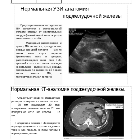
Нормальная УЗИ анатомия
поджелудочной железы
Приультразвуковом исследовании
ПЖ выявляется в эпигастральной
области кпереди от магистральных
сосудов (нижней полой вены, аорты) и
позвоночного столба.
Маркерами расположения и
границ ПЖ являются, прежде всего,
сосуды брюшной полости — нижняя
полая вена, аорта, верхние
брыжеечные вена и артерия,
располагающиеся ниже тела ПЖ,
чревный ствол и его ветви, лежащие
краниальнее, селезеночные сосуды,
проходящие по задненижней поверх
ности хвоста ПЖ, и
гастродуоденальная артерия.
Нормальная КТ-анатомия поджелудочной железы.
Существуют средние стандартные
размеры: поперечное сечение головки
— 25 мм (максимум 30 мм);
поперечное сечение тела — 20 мм;
поперечное сече ние хвоста — 15
мм.
Поперечное сечение ПЖ измеряется
перпендикулярно к оси органа на данном
уровне. Как правило, контуры железы в
норме ровные, четкие.