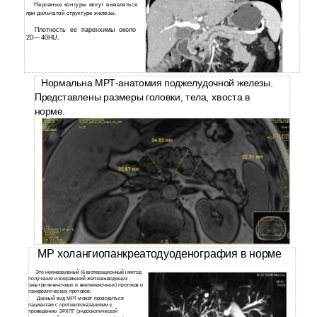
Неровные контуры могут выявляться
при дольчатой структуре железы.
Плотность ее паренхимы около
20— 40HU.
Нормальна МРТ-анатомия поджелудочной железы.
Представлены размеры головки, тела, хвоста в
норме.
МР холангиопанкреатодуоденография в норме
Это неинвазивный (безоперационный) метод
получения изображений желчевыводящих
(внутрипеченочных и внепеченочных) протоков и
панкреатических протоков;
Данный вид МРТ может проводиться
пациентам с противопоказаниями к
проведению ЭРХПГ (эндоскопической