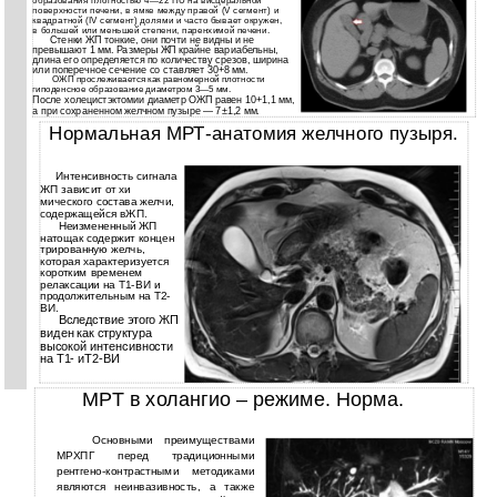
образования плотностью 4—22 HU на висцеральной
поверхности печени, в ямке между правой (V сегмент) и
квадратной (IV сегмент) долями и часто бывает окружен,
в большей или меньшей степени, паренхимой печени.
Стенки ЖП тонкие, они почти не видны и не
превышают 1 мм. Размеры ЖП крайне вариабельны,
длина его определяется по количеству срезов, ширина
или поперечное сечение со ставляет 30+8 мм.
ОЖП прослеживается как равномерной плотности
гиподенсное образование диаметром 3—5 мм.
После холецистэктомии диаметр ОЖП равен 10+1,1 мм,
а при сохраненном желчном пузыре — 7±1,2 мм.
Нормальная МРТ-анатомия желчного пузыря.
Интенсивность сигнала
ЖП зависит от хи
мического состава желчи,
содержащейся вЖП.
Неизмененный ЖП
натощак содержит концен
трированную желчь,
которая характеризуется
коротким временем
релаксации на Т1-ВИ и
продолжительным на Т2-
ВИ.
Вследствие этого ЖП
виден как структура
высокой интенсивности
на Т1- иТ2-ВИ
МРТ в холангио – режиме. Норма.
Основными преимуществами
МРХПГ перед традиционными
рентгено-контрастными методиками
являются неинвазивность, а также