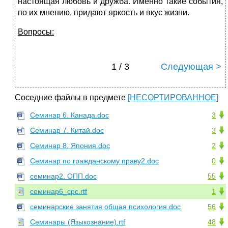
настоящая любовь и дружба. Именно такие события,
по их мнению, придают яркость и вкус жизни.
Вопросы:
1 / 3
Следующая >
Соседние файлы в предмете
[НЕСОРТИРОВАННОЕ]
Семинар 6. Канада.doc
3
Семинар 7. Китай.doc
3
Семинар 8. Япония.doc
2
Семинар по гражданскому праву2.doc
0
семинар2. ОПП.doc
55
семинар6_срс.rtf
1
семинарские занятия общая психология.doc
56
Семинары (Языкознание).rtf
48