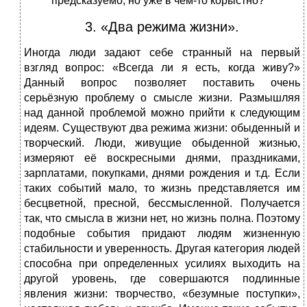
предсказуемо, но уже в чем-то корыстно?
3. «Два режима жизни».
Иногда люди задают себе странный на первый
взгляд вопрос: «Всегда ли я есть, когда живу?»
Данный вопрос позволяет поставить очень
серьёзную проблему о смысле жизни. Размышляя
над данной проблемой можно прийти к следующим
идеям. Существуют два режима жизни: обыденный и
творческий. Люди, живущие обыденной жизнью,
измеряют её воскресными днями, праздниками,
зарплатами, покупками, днями рождения и т.д. Если
таких событий мало, то жизнь представляется им
бесцветной, пресной, бессмысленной. Получается
так, что смысла в жизни нет, но жизнь полна. Поэтому
подобные события придают людям жизненную
стабильности и уверенность. Другая категория людей
способна при определенных усилиях выходить на
другой уровень, где совершаются подлинные
явления жизни: творчество, «безумные поступки»,