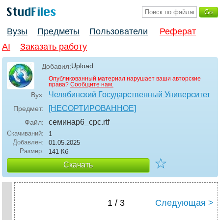
Вузы
Предметы
Пользователи
Реферат
AI
Заказать работу
Upload
Добавил:
Опубликованный материал нарушает ваши авторские
права?
Сообщите нам.
Челябинский Государственный Университет
Вуз:
[НЕСОРТИРОВАННОЕ]
Предмет:
семинар6_срс
.rtf
Файл:
Скачиваний:
1
Добавлен:
01.05.2025
Размер:
141 Кб
☆
Скачать
1 / 3
Следующая >