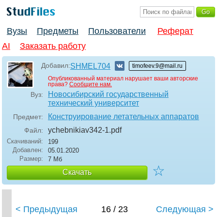
Вузы
Предметы
Пользователи
Реферат
AI
Заказать работу
Добавил:
SHMEL704
timofeev.9@mail.ru
Опубликованный материал нарушает ваши авторские
права?
Сообщите нам.
Новосибирский государственный
Вуз:
технический университет
Конструирование летательных аппаратов
Предмет:
ychebnikiav342-1
.pdf
Файл:
Скачиваний:
199
Добавлен:
05.01.2020
Размер:
7 Мб
☆
Скачать
< Предыдущая
16 / 23
Следующая >