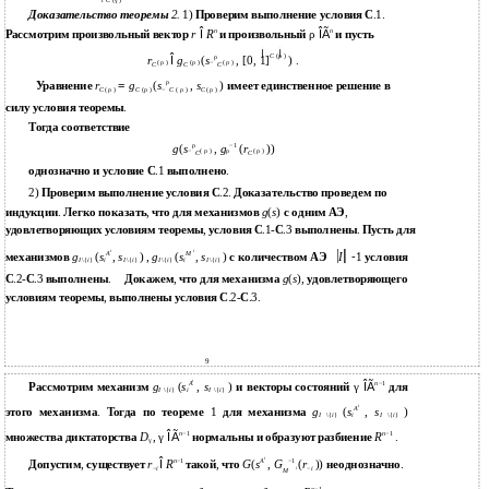
l C
(γ )
Доказательство теоремы
2.
1)
Проверим выполнение условия С
.1.
n
n
r
Î
R
ρ
ÎÃ
Рассмотрим произвольный вектор
и произвольный
и пусть
C
(ρ )
ρ
r
Î
g
(
s
, [0, 1]
)
.
( ρ )
(ρ )
−
( ρ )
C
C
C
ρ
r
=
g
(
s
,
s
)
Уравнение
имеет единственное решение в
C
( ρ )
C
(ρ )
−
C
( ρ )
C
( ρ )
силу условия теоремы
.
Тогда соответствие
ρ
−1
g
(
s
,
g
(
r
))
−
( ρ )
ρ
( ρ )
C
C
однозначно и условие С
.1
выполнено
.
2)
Проверим выполнение условия С
.2.
Доказательство проведем по
g
(
s
)
индукции
.
Легко показать
,
что для механизмов
с одним АЭ
,
удовлетворяющих условиям теоремы
,
условия С
.1-
С
.3
выполнены
.
Пусть для
i
i
A
M
I
-
1
механизмов
g
(
s
,
s
) ,
g
(
s
,
s
)
с количеством АЭ
условия
I
\{
i
}
i
I
\{
i
}
I
\{
i
}
i
I
\{
i
}
g
(
s
)
С
.2-
С
.3
выполнены
.
Докажем
,
что для механизма
,
удовлетворяющего
условиям теоремы
,
выполнены условия С
.2-
С
.3.
9
i
A
n
−1
g
(
s
,
s
)
γ
ÎÃ
Рассмотрим механизм
и векторы состояний
для
I
\{
i
}
i
I
\{
i
}
i
A
g
(
s
,
s
)
этого механизма
.
Тогда по теореме
1
для механизма
I
\{
i
}
i
I
\{
i
}
n
−1
n
−1
D
γ
ÎÃ
R
множества диктаторства
,
нормальны и образуют разбиение
.
γ
i
A
−1
r
Î
R
n
−1
G
(
s
,
G
(
r
))
Допустим
,
существует
такой
,
что
неоднозначно
.
−
i
−
i
i
M