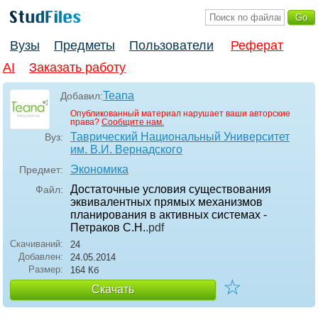
Вузы
Предметы
Пользователи
Реферат
AI
Заказать работу
Teana
Добавил:
Опубликованный материал нарушает ваши авторские
права?
Сообщите нам.
Таврический Национальный Университет
Вуз:
им. В.И. Вернадского
Экономика
Предмет:
Достаточные условия существования
Файл:
эквивалентных прямых механизмов
планирования в активных системах -
Петраков С.Н.
.pdf
Скачиваний:
24
Добавлен:
24.05.2014
Размер:
164 Кб
☆
Скачать