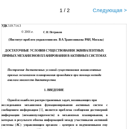
1 / 2
Следующая >
УДК
519.714.3
© 2001
г
.
С
.
Н
.
Петраков
(
Институт проблем управления им
.
В
.
А
.
Трапезникова РАН
,
Москва
)
ДОСТАТОЧНЫЕ УСЛОВИЯ СУЩЕСТВОВАНИЯ ЭКВИВАЛЕНТНЫХ
ПРЯМЫХ МЕХАНИЗМОВ ПЛАНИРОВАНИЯ В АКТИВНЫХ СИСТЕМАХ
Построение достаточных условий существования эквивалентных
прямых механизмов планирования проводится при помощи метода
анализа множеств диктаторства
.
1. ВВЕДЕНИЕ
Одной из наиболее распространенных задач
,
возникающих при
исследовании механизмов функционирования активных систем с
сообщением информации
[1],
является проблема сообщения достоверной
информации
(
неманипулируемости
)
в механизмах планирования
,
в
которых в результате обмена информацией между участниками активной
системы
(
АС
):
управляющим органом
–
центром и подчиненными ему