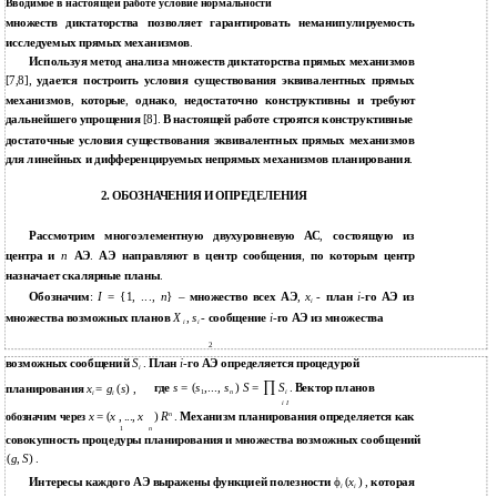
Вводимое в настоящей работе условие нормальности
множеств диктаторства позволяет гарантировать неманипулируемость
исследуемых прямых механизмов
.
Используя метод анализа множеств диктаторства прямых механизмов
[7,8],
удается построить условия существования эквивалентных прямых
механизмов
,
которые
,
однако
,
недостаточно конструктивны и требуют
дальнейшего упрощения
[8].
В настоящей работе строятся конструктивные
достаточные условия существования эквивалентных прямых механизмов
для линейных и дифференцируемых непрямых механизмов планирования
.
2. ОБОЗНАЧЕНИЯ И ОПРЕДЕЛЕНИЯ
Рассмотрим многоэлементную двухуровневую АС
,
состоящую из
n
центра и
АЭ
.
АЭ направляют в центр сообщения
,
по которым центр
назначает скалярные планы
.
I
= {1, ...,
n
}
x
Обозначим
:
–
множество всех АЭ
,
-
план
i
-
го АЭ из
i
множества возможных планов
X
,
s
-
сообщение
i
-
го АЭ из множества
i
i
2
возможных сообщений
S
.
План
i
-
го АЭ определяется процедурой
i
∏
s
= (
s
,...,
s
)
S
=
S
x
=
g
(
s
)
где
.
Вектор планов
планирования
,
1
n
i
i
i
i I
n
)
R
x
= (
x
, ...,
x
.
Механизм планирования определяется как
обозначим через
1
n
совокупность процедуры планирования и множества возможных сообщений
(
g
,
S
) .
Интересы каждого АЭ выражены функцией полезности
ϕ
(
x
) ,
которая
i
i