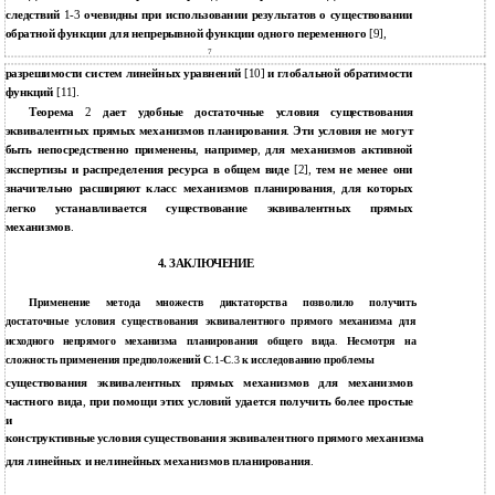
следствий
1-3
очевидны при использовании результатов о существовании
обратной функции для непрерывной функции одного переменного
[9],
7
разрешимости систем линейных уравнений
[10]
и глобальной обратимости
функций
[11].
Теорема
2
дает удобные достаточные условия существования
эквивалентных прямых механизмов планирования
.
Эти условия не могут
быть непосредственно применены
,
например
,
для механизмов активной
экспертизы и распределения ресурса в общем виде
[2],
тем не менее они
значительно расширяют класс механизмов планирования
,
для которых
легко устанавливается существование эквивалентных прямых
механизмов
.
4. ЗАКЛЮЧЕНИЕ
Применение метода множеств диктаторства позволило получить
достаточные условия существования эквивалентного прямого механизма для
исходного непрямого механизма планирования общего вида
.
Несмотря на
сложность применения предположений С
.1-
С
.3
к исследованию проблемы
существования эквивалентных прямых механизмов для механизмов
частного вида
,
при помощи этих условий удается получить более простые
и
конструктивные условия существования эквивалентного прямого механизма
для линейных и нелинейных механизмов планирования
.