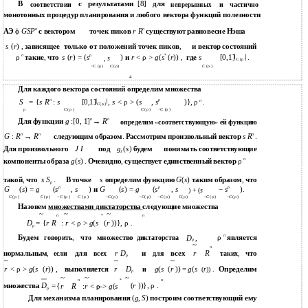
В
с
результатами
[8]
для
соответствии
и
частично
непрерывных
монотонных процедур планирования и любого вектора функций полезности
n
n
ϕ
GSP
r R
АЭ
с вектором
точек пиков
существуют равновесие Нэша
s
(
r
)
,
зависящее
только
от положений точек пиков
,
и вектор состояний
n
ρ
*
ρ
s
(
r
) = (
s
)
r
< ρ >
g
(
s
(
r
))
s
[0,1]
такие
,
что
и
,
где
.
,
s
C
(ρ )
−
C
(ρ )
C
(ρ )
C
( ρ )
4
Для каждого вектора состояний определим множества
n
ρ
S
= {
s R
:
s
,
s
< ρ > (
s
,
s
)}
n
[0,1]
, ρ
.
C
( ρ )
ρ
C
( ρ )
−
C
(ρ )
C
( ρ )
n
n
g
:[0, 1]
→
R
Для функции
определим
«
соответствующую
»
ей функцию
n
n
n
G
:
R
→
R
следующим образом
.
Рассмотрим произвольный вектор
s R
.
J I
Для произвольного
под
g
(
s
)
будем
понимать соответствующие
J
n
ρ
компоненты образа
g
(
s
) .
Очевидно
,
существует единственный вектор
s S
s
G
(
s
)
такой
,
что
.
В точке
определим функцию
таким образом
,
что
ρ
ρ
ρ
ρ
G
(
s
) =
g
(
s
,
s
)
G
(
s
) =
g
(
s
,
s
−
s
)
и
.
) + (
s
C
( ρ )
−
C
(ρ )
C
( ρ )
C
( ρ )
−
C
( ρ )
−
C
( ρ )
−
C
( ρ )
C
( ρ )
−
C
( ρ )
−
C
( ρ )
Назовем
множествами диктаторства
следующие множества
~
~
~
n
*
n
D
= {
r R
:
r
< ρ >
g
(
s
(
r
))}
ρ
,
.
ρ
n
ρ
Будем
множество
является
говорить
,
что
диктаторства
D
,
ρ
~
n
r D
r
R
нормальным
,
для
и
всех
что
если
всех
для
таких
,
ρ
~
~
~
r
< ρ >
g
(
s
(
r
))
r
D
g
(
s
,
выполняется
(
r
)) =
g
(
s
Определим
и
(
r
)) .
ρ
~
~
~
n
*
n
D
=
(
r
))}
ρ
множества
{
r
R
:
r
<
ρ
>
g
(
s
,
.
ρ
Для механизма планирования
(
g
,
S
)
построим соответствующий ему