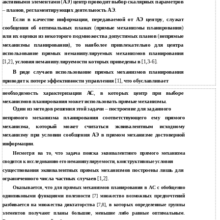
активными элементами
(
АЭ
)
центр проводит выбор скалярных параметров
–
планов
,
регламентирующих деятельность АЭ
.
Если в качестве информации
,
передаваемой от АЭ центру
,
служат
сообщения об оптимальных планах
(
прямые механизмы планирования
)
или их оценки из некоторого подмножества допустимых планов
(
непрямые
механизмы планирования
),
то наиболее привлекательно для центра
использование прямых неманипулируемых механизмов планирования
[1,2],
условия неманипулируемости которых приведены в
[1,3-6].
В ряде случаев использование прямых механизмов планирования
приводит к потере эффективности управления
[1],
что обуславливает
необходимость характеризации АС
,
в которых центр при выборе
механизмов планирования может использовать прямые механизмы
.
Один из методов решения этой задачи
–
построение для заданного
непрямого механизма планирования соответствующего ему прямого
механизма
,
который может считаться эквивалентным исходному
механизму при условии сообщения АЭ в прямом механизме достоверной
информации
.
Несмотря на то
,
что задача поиска эквивалентного прямого механизма
сводится к исследованию его неманипулируемости
,
конструктивные условия
существования эквивалентных прямых механизмов построены лишь для
ограниченного числа частных случаев
[1,2].
Оказывается
,
что для прямых механизмов планирования в АС с обобщенно
однопиковыми функциями полезности
[7]
множество возможных предпочтений
разбивается на множества диктаторства
[7,8],
в которых определенные группы
элементов получают планы большие
,
меньшие либо равные оптимальным
.