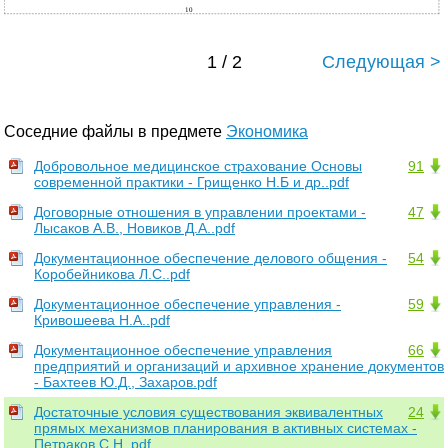
10
1 / 2
Следующая >
Соседние файлы в предмете
Экономика
Добровольное медицинское страхование Основы
91
современной практики - Грищенко Н.Б и др..pdf
Договорные отношения в управлении проектами -
47
Лысаков А.В., Новиков Д.А..pdf
Документационное обеспечение делового общения -
54
Коробейникова Л.С..pdf
Документационное обеспечение управления -
59
Кривошеева Н.А..pdf
Документационное обеспечение управления
66
предприятий и организаций и архивное хранение документов
- Бахтеев Ю.Д., Захаров.pdf
Достаточные условия существования эквивалентных
24
прямых механизмов планирования в активных системах -
Петраков С.Н..pdf