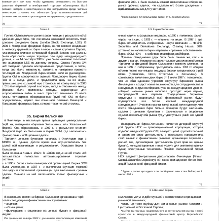
возможности для того, чтобы адекватно реагировать на быстрое
феврале 2001 г. были снижены ставки комиссионных сборов на
рынке срочных сделок, что сделало его более доступным и
развитие биржевой и внебиржевой торговли облигациями. Воз8
при8 влекательным для участников.
росший интерес к инвестициями в эти инструменты среди частных
инвесторов означает, что облигации будут привлекательным до8
полнением к акциям и производным инструментам, предлагаемым
Пресс8релиз Стокгольмской биржи от 5 декабря 2001 г.
17
71
70
Глава 3
3.5. Биржи Хельсинки
Группа ОМ настолько усилила свои позиции в результате объ8
онные сделки с фондовым индексом, с 1990 г. появились фью8
единения двух бирж, что посчитала возможной поглотить Лон8
черсы на акции, с 1993 г. — опционы на акции. В 1997 г. две
донскую фондовую биржу (London Stock Exchange, LSE). В
биржи объединились и образовали новую компанию — Helsinki
2000 г. Лондонская фондовая биржа, на тот момент входившая
Securities and Derivatives Exchange, Clearing House. 60%
в четверку крупнейших бирж в мире и самая крупная в Европе,
уставно8 го капитала биржи перешло к прежним собственникам
планировала слияние с Немецкой биржей. Вместе они должны
биржи SOM, 40% — к собственникам фондовой биржи.
были образовать новую торговую площадку международного
Причины объединения двух бирж были такими же, как и в
уровня, и на 14 сентября 2000 г. уже было намечено голосова8
других странах. Несмотря на значительное увеличение объемов
ние акционеров LSE по данному вопросу. Однако Группа ОМ
торговли на фондовой бирже Хельсинки к моменту слияния, на
не8 ожиданно сделала альтернативное предложение, а потом,
нее в 1997 г. по8прежнему приходилась лишь 1/10 от общего
когда оно было отвергнуто, заявила о намерении провести
объема торгов на четырех ведущих биржах скандинавского ре8
поглоще8 ние Лондонской биржи против воли ее руководства.
гиона (Копенгаген, Осло, Стокгольм и Хельсинки). В
Группа ОМ в совокупности оценила Лондонскую биржу более
совместном заявлении двух бирж от 1 июля 1997 г. говорилось,
чем в 1 млрд. долл. и предложила цену за ее акции,
что их объ8 единение упростит структуру биржевого рынка
превышающую их рыноч8 ную стоимость на конец августа 2000
Финляндии и создаст новые возможности для сотрудничества и
г. Это был первый случай в истории, когда в отношениях между
конкуренции с другими биржами уже на международном уровне.
биржами были применены методы, характерные для
«Нацио8 нальные рынки капитала проходят через период
«корпоративных войн» в иных отраслях экономики. В итоге
беспрецедент8 ных перемен. Традиционные биржевые
планы поглощения, обнародованные Груп8 пой ОМ, не были
структуры и националь8 ный финансовый рынок будут
осуществлены, однако они помешали слиянию Немецкой и
подвергаться все более жесткой международной
Лондонской фондовых бирж, которое так и не со8 стоялось.
конкуренции»
. Участники рынка также выра8 зили надежду, что
18
после объединения бирж больше брокеров будут заключать
сделки с ценными бумагами и фьючерсные и опционные
сделки, поскольку оба рынка будут доступны в рам8 ках одной
3.5.
Биржи Хельсинки
биржи.
Финляндии в настоящее время действует универсальная
В
Универсальная биржа Хельсинки является дочерней структу8
бир8 жа, именуемая «биржами Хельсинки», или Хельсинской
рой Группы HEX — транснациональной корпорации, которая,
биржей. Она образовалась в 1997 г. в результате слияния
подобно шведской Группе ОМ, владеет целой группой компаний
Фондовой бир8 жи Хельсинки и биржи SOM, где заключались
и развивает свою деятельность в нескольких направлениях,
фьючерсные и оп8 ционные сделки.
свя8 занных с финансовыми рынками: организация торговли и
Торговля ценными бумагами началась в Финляндии еще с
расче8 тов, депозитарная деятельность (учет прав на ценные
18608х гг., однако, долгое время она осуществлялась без
бумаги), консультационные и иные услуги для эмитентов ценных
долж8 ной организации и регулирования. Фондовая биржа в
бумаг, электронные технологии. Помимо Хельсинской биржи,
Хельсинки
была основана лишь в 1912 г. В 19808е годы на ней стала ис8
Группа
пользоваться полностью автоматизированная торговая
HEX владеет Центральным депозитарием Финляндии (Finnish
система,
Central Securities Depository), ей также принадлежит более 60%
в 1995 г. биржа стала коммерческой организацией. Биржа SOM
а
акций Таллиннской фондовой биржи.
была учреждена в 1987 г. и выполняла функции торговой
площадки и клиринговой организации для заключения срочных
Здесь и далее цитируется по сообщению агентства Рейтер от 1
18
сделок. Сначала на ней заключались только фьючерсные и
июля 1997 г.
опци8
73
72
Глава 3
3.6. Венская биржа
В настоящее время на биржах Хельсинки организована тор8
количество услуг и действующей в соответствии с принципами
говля следующими финансовыми инструментами:
рыночной экономики;
•
акциями;
•
стать центром ноу8хау для финансовых рынков Австрии и
•
облигациями;
Центральной и Восточной Европы;
•
фьючерсами и опционами на ценные бумаги и фондовый
•
выйти за границы национального и регионального рынка и пре8
индекс.
вратиться в международный финансовый центр Европейского
Союза.
По данным на январь 2002 г., рыночная капитализация компаний,