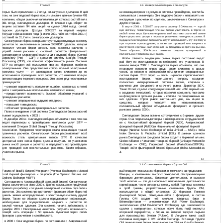
64
Глава 3
3.3. Универсальная биржа в Сингапуре
торых было привлечено 1,7 млрд. сингапурских долларов. В це8
не имеющие прямого доступа в системы провайдеров, могли бы
лом, на сингапурской бирже прошли листинг ценные бумаги 491
связываться с ними через Сингапурскую биржу и направлять им
компании, общая рыночная капитализация которых соста8 вила
инструкции о расчетах по сделкам, заключенным в Сингапуре и
361 млрд. сингапурских долларов. В течение года оборот по
других странах.
акциям составил 94 млн. акций на сумму 146,4 млрд. синга8
В марте 2001 г. SGX8ST запустила систему SGXAccess — торго8
вую систему, позволяющую членам биржи участвовать в торгах из
пурских долларов. Доходы SGX8ST за первый квартал
любой точки мира. Целью внедрения этой системы стало же8 лание
текущего финансового года (1 июля 2001 г.830 сентября 2001 г.)
биржи упростить доступ к торгам и увеличить ликвидность рынка. В
состави8 ли 31,7 млн. сингапурских долларов.
будущем Сингапурская биржа планирует использовать эту систему и
Сингапурская биржа совершенствует существующую систему
при торговле производными, а также для проведе8 ния клиринга и
расчетов по заключенным в рамках SGX8ST сделкам, которая
расчетов по сделкам, заключенным на фондовом и срочном рынках.
позволит членам биржи связать свои системы расчетов и
Таким образом, SGXAccess позволит создать прозрачный и
управ8 ления рисками с системой расчетов Центрального
полностью интегрированный рынок.
депозитария и клиринговой палаты Сингапурской биржи (Central
Depository (Pte) — CDP) и дополнит систему Straight Through
Чтобы отвечать тенденциям рынка, биржа постоянно ведет
Processing (STP), что повысит эффективность рынка. Система
ра8 боту по исследованию потребностей его участников. В
STP на сегодня ис8 пользуется многими биржами, особенно
начале января 2002 г. Сингапурская биржа объявила, что она
электронными. Она представляет собою полный электронный
планирует провести опрос среди своих клиентов с целью
комплекс услуг — от размещения заявки клиентом до ее
узнать их мнение о возможности объединения операционных
исполнения и проведения всех расчетов, что означает полную
систем биржи. Этот опрос — часть широкого стратегического
автоматизацию торгового процесса. Это имеет ряд неоспоримых
исследования биржи, посвященного вопросу создания
преимуществ:
полностью интегрированной системы торгов, клиринга и
расчетов для фондового и срочного рынка. Директор SGX,
•
снижает вероятность появления ошибок, связанных с поте8
Томас Клоет, сделал следующее заявле8 ние: «Это первый шаг
рей и с неправильным исполнением клиентских заявок;
к созданию технологий, которые позволят соединить торговлю
•
предоставляет возможность быстрой обработки указаний о
на фондовом и срочном рынках и клиринг по совершаемым на
проведении расчетов;
них сделкам. Строя рынок завтрашнего дня, мы ищем те
•
снижает операционные и другие издержки;
средства, которые позволят нам максимизировать
•
повышает ликвидность;
положительный эффект объединения фондового и срочного
•
облегчает проведение трансграничных расчетов.
рынков в рамках SGX».
Полное внедрение этой системы Сингапурская биржа рассчи8
тывает осуществить к 2003 г.
Сингапурская биржа активно сотрудничает с биржами других
В декабре 2001 г. Сингапурская биржа объявила о том, что она
стран. Она подписала договоры о коммерческом сотрудничест8
ведет переговоры с провайдерами комплекса услуг STP —
ве с Австралийской фондовой биржей (ASX), Американской
компанией Omego и Global Straight Through Processing
фондовой биржей (AMEX) и Национальной фондовой биржей
Association. Предметом переговоров стала организация транс8
Индии (National Stock Exchange of India Limited — NSE) и India
граничных расчетов. Сингапурская биржа рассматривает воз8
Index Services & Products Limited (IISL). В рамках срочного
можность стать центральным звеном STP. В качестве
рынка Сингапурская фондовая биржа входит в биржевой альянс
централь8 ного звена биржа должна получать от участников
Globex Alliance с Чикагской товарной биржей (Chicago Mercantile
рынка инст8 рукции о расчетах и передавать их провайдерам
Exchange — CME), Парижской биржей (ParisBourseSBFSA),
для проведе8 ния окончательных расчетов. Таким образом,
Товар8 ной и фьючерсной биржей Бразилии (Bolsa Mercadorias
участники рынка,
&
67
66
Глава 3
3.4. Стокгольмская биржа и Группа ОМ
Futuros of Brazil), Биржей Монреаля (Montreal Exchange) и Испан8
рый владеет несколькими биржами, в том числе за пределами
ской биржей фьючерсов и опционов (The Spanish Futures and
Швеции, и компаниями высоких технологий, обслуживающими
Options Exchange MEFF).
биржевую деятельность. Биржевая деятельность и высокие
тех8 нологии — это два основных направления деятельности
Соглашение с Австралийской фондовой биржей Сингапурская
корпо8 рации, тесно связанные между собой. Торговые системы
биржа заключила в июне 2000 г. Данное соглашение предусма8
и про8 граммы, разработанные компаниями Группы ОМ,
тривало разработку и создание электронной системы торговли и
используются в общей сложности 20 биржами. Помимо
расчетов. Эта система предоставляет брокерам обеих бирж по8
фьючерсной биржи, объединившейся с фондовой, в состав
давать заявки непосредственно в электронную систему другой
Группы ОМ входит не8 сколько товарных бирж в
биржи. Таким же образом должна передаваться информация,
Великобритании — энергетическая (UK Power Exchange),
необходимая для осуществления клиринга и расчетов по
экологическая (OM Environment Exchange), где заключаются
заклю8 ченным сделкам. Эта система начала действовать в
сделки с материалами, которые могут быть под8 вергнуты
декабре 2001 г. Иностранные инвесторы получили возможность
вторичной переработке, и биржа, на которой торгуют сырьем
совер8 шать операции с 50 ценными бумагами через своих
для производства бумаги (Pulpex). В Лондоне также рас8
брокеров с расчетами в своей валюте.
положена входящая в OM London Exchange. В Канаде Группе
2000 г. Сингапурская биржа по соглашению с Американской
В
ОМ принадлежит биржа природного газа (Natural Gas Exchange).