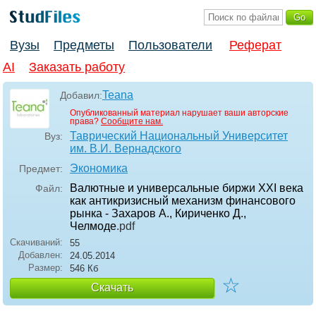
Вузы
Предметы
Пользователи
Реферат
AI
Заказать работу
Teana
Добавил:
Опубликованный материал нарушает ваши авторские
права?
Сообщите нам.
Таврический Национальный Университет
Вуз:
им. В.И. Вернадского
Экономика
Предмет:
Валютные и универсальные биржи XXI века
Файл:
как антикризисный механизм финансового
рынка - Захаров А., Кириченко Д.,
Челмоде
.pdf
Скачиваний:
55
Добавлен:
24.05.2014
Размер:
546 Кб
☆
Скачать