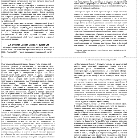
фондовой биржей организовала систему торговли инвестици8
На8 конец, Группа Ом участвовала в создании альтернативной
онными паями (exchange traded funds).
торго8 вой и информационной системы Jiway, рассчитанной на
октябре 2001 г. Сингапурская биржа и Токийская фондовая
В
мелких розничных инвесторов, которые не в состоянии получить
биржа объявили о намерении образовать стратегический альянс
доступ на традиционные биржи.
целью расширить сферу обращения и повысить ликвидность
с
Фьючерсная биржа ОМ была одной из первых в мире, использо8
инструментов, торгуемых на обоих рынках. Биржи намерены
вавших при организации торговли электронные технологии, и пер8
развивать инициативы по организации взаимного участия в тор8
вой в мире, организованной в форме коммерческой организации.
гах, клиринга, разработке новых финансовых инструментов,
Стокгольмская фондовая биржа, основанная в 1863 г. на осно8
маркетинга, по развитию информационных технологий и обме8
вании королевского указа, напротив, является одной из старей8 ших
ну информацией.
в мире. Долгое время она действовала в качестве некоммер8 ческой
результате подписания соглашения с Национальной фондо8
В
организации, причем, в соответствии с законом, облада8 ла
вой биржей Индии на Сингапурской бирже начались торги фью8
монополией на организацию торговли на рынке ценных бумаг в
черсами на индексы акций ведущих индийских компаний. В
Швеции. В 1993 г., в соответствии с изменившимся законода8
рам8 ках соглашения с Национальной фондовой биржей Индии
тельством, Стокгольмская фондовая биржа была акционирована.
и IISL Сингапурская биржа осуществляет с ними
Две биржи официально объявили о своем намерении объе8
сотрудничество в об8 ласти срочной торговли, обмена
диниться в конце ноября 1997 г. Как указывалось в совместном
рыночной информацией, обу8 чения персонала и оказания
заявлении, целью слияния было «усиление рынка Стокгольма и
технической помощи.
всего скандинавского региона в условиях все более возраста8
ющей конкуренции со стороны иностранных бирж и финансо8
3.4.
Стокгольмская биржа и Группа ОМ
вых рынков»
. К тому моменту Группа ОМ владела 21% акций
16
Швеции слияние фондовой и фьючерсной бирж произошло в
В
январе 1998 г. Фьючерсная биржа была создана в Швеции в
Здесь и далее цитируется по сообщению агентства Рейтер от 28
16
1985 г. Группой ОМ — транснациональной корпорацией, кото8
ноя8 бря 1997 г.
69
68
Глава 3
3.4. Стокгольмская биржа и Группа ОМ
Стокгольмской фондовой биржи. Однако, чтобы слияние со8
на Стокгольмской бирже»
. Следует отметить, что развитие бир8
17
стоялось, решение, в соответствии с законодательством,
жевого рынка облигаций направлено прежде всего на
долж8 ны были одобрить не менее 90% акционеров. Долгое
удовлетво8 рение потребностей частных, розничных
время слиянию сопротивлялась группа крупных шведских
инвесторов: крупные, профессиональные инвесторы в Швеции
банков, ко8 торые в совокупности владели 20% акций
традиционно торгуют облигациями на внебиржевом рынке,
Стокгольмской фон8 довой биржи. И здесь необходимо
заключая сделки по телефо8 ну и с помощью иных средств
отметить роль государства в лице Министерства финансов и
связи.
Банка Швеции, которые при8 нимали активное участие в
Таким образом, внутри Швеции Группа ОМ консолидировала свою
переговорах с акционерами, высту8 павшими против слияния.
деятельность по организации торговли в пределах одной биржи. В
«Существование хорошо функциони8 рующего и
результате объединения разрозненных торговых площа8 док в
конкурентоспособного финансового сектора жиз8 ненно
Стокгольме организована торговля акциями, облигациями,
необходимо для страны и соответствует ее интересам,—
опционами, варрантами, паями инвестиционных фондов. Компании
говорилось в заявлении Министерства финансов. — В значи8
высоких технологий, входящие в Группу ОМ, способны предложить
тельной степени возможность создания в Швеции привлека8
бирже самые современные технические решения, что в сочетании с
тельного финансового рынка зависит от его инфраструктуры.
универсальным характером образовавшейся торговой площадки
Кроме того, сильный финансовый сектор в стране создает не8
делает Стокгольм серьезным конкурентом для мировых бирж.
маловажные предпосылки для коммерции, занятости и эконо8
Стокгольмская биржа заявила две стратегические цели:
мического роста». Было подсчитано, что объединение двух
•
стать одной из ведущих бирж в Европе;
бирж приведет, начиная с 1999 г., к снижению ежегодных из8
•
создать общий рынок ценных бумаг для скандинавских стран.
держек на общую сумму 45 млн. шведских крон (что эквива8
С
этой целью Стокгольмская биржа заключила соглашения с
лентно 5,8 млн. долл. США).
биржами Копенгагена и Осло (биржевой альянс Norex).
Аналитики и рынок в целом также одобрительно восприняли
Например, в соответствии с соглашением, заключенным с
фондовой биржей Копенгагена в январе 1998 г., две биржи обя8
новость о планируемом слиянии. Государство приобрело часть
зались соединить свои торговые системы. Акции компаний, тор8
акций новой универсальной биржи и пакет акций Группы ОМ.
гуемых на бирже Копенгагена, стали доступны и на Сток8
Новая организация, образованная в результате слияния фондо8
гольмской бирже без прохождения процедуры дополнительно8
вой и фьючерсной бирж, именуется просто «биржами Стокголь8 ма»
го листинга. Кроме того, Группа ОМ стала вторым по величине
или Стокгольмской биржей, что лишний раз подчеркивает ее
акционером универсальной Хельсинской биржи, которая обра8
универсальный характер. 5 декабря 2001 г. было объявлено, что к
зовалась в Финляндии в результате слияния местной фондовой
Стокгольмской бирже присоединяется еще одна торговая пло8
биржи и биржи производных инструментов еще в 1996 г.
щадка, принадлежащая Группе ОМ, — OM Fixed Income Exchange. На
ней заключаются сделки с облигациями и иными финансовыми
На Стокгольмской бирже торгуются акции иностранных ком8
инструментами, которые, в отличие от акций, приносят фиксиро8
паний. В 2001 г., который для мирового фондового рынка ока8
ванный доход. Как отметил вице8президент присоединяемой бир8
зался не самым удачным, объем торгов по акциям на этой бирже
жи К. Венненберг, «это присоединение дает нам дополнительные
был в 1,5 раза выше, чем в 1999 г., хотя и ниже, чем в 2000 г. В