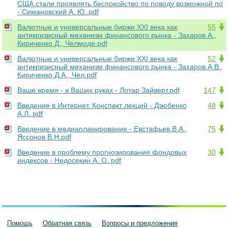
США стали проявлять беспокойство по поводу возможной по
- Симановский А. Ю..pdf
Валютные и универсальные биржи XXI века как
55
антикризисный механизм финансового рынка - Захаров А.,
Кириченко Д., Челмоде.pdf
Валютные и универсальные биржи XXI века как
52
антикризисный механизм финансового рынка - Захаров А.В.,
Кириченко Д.А., Чел.pdf
Ваше время - в Ваших руках - Лотар Зайверт.pdf
147
Введение в Интернет. Конспект лекций - Дзюбенко
48
А.Л..pdf
Введение в медиапланирование - Евстафьев В.А.,
75
Яссонов В.Н.pdf
Введение в проблему прогнозирования фондовых
30
индексов - Недосекин А. О..pdf
Помощь
Обратная связь
Вопросы и предложения