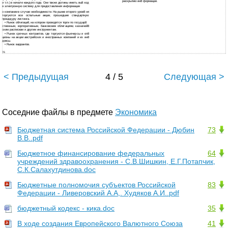
раскрытию ин8 формации.
и т.п.) в начале каждого года. Они также должны иметь вы8 ход
в электронную систему для предоставления информации
о
компании в случае необходимости. На рынке второго уров8 ня
торгуются все остальные акции, прошедшие стандартную
процедуру листинга.
•
Рынок облигаций, на котором проводятся торги по государ8
ственным, корпоративным, банковским облигациям, казначей8
ским распискам и другим инструментам.
•
Рынок срочных контрактов, где торгуются фьючерсы и оп8
ционы на акции австрийских и иностранных компаний и их ин8
дексы.
•
Рынок варрантов.
76
< Предыдущая
4 / 5
Следующая >
Соседние файлы в предмете
Экономика
Бюджетная система Российской Федерации - Дюбин
73
В.В..pdf
Бюджетное финансирование федеральных
64
учреждений здравоохранения - С.В.Шишкин, Е.Г.Потапчик,
С.К.Салахутдинова.doc
Бюджетные полномочия субъектов Российской
83
Федерации - Ливеровский А.А,. Худяков А.И..pdf
бюджетный кодекс - кика.doc
35
В ходе создания Европейского Валютного Союза
41