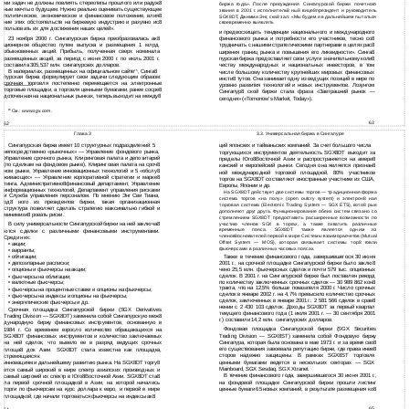
ми задач не должны повлиять стереотипы прошлого или радуж8
биржа года». После присуждения Сингапурской биржи почетного
ные мечты о будущем. Нужно реально оценивать существующее
звания в 2001 г. исполнитель8 ный вице8президент и руководитель
политическое, экономическое и финансовое положение, влия8
SGX8DT, Джимми Энг, ска8 зал: «Мы будем и в дальнейшем пытаться
ние этих обстоятельств на биржевую индустрию и разумно ис8
своевременно выявлять
пользовать их для достижения наших целей».
и
предвосхищать тенденции национального и международного
23 ноября 2000 г. Сингапурская биржа преобразовалась ак8
финансового рынка и потребности его участников, тесно со8
ционерное общество путем выпуска и размещения 1 млрд.
трудничать с нашими стратегическими партнерами в целях рас8
обыкновенных акций. Прибыль, полученная сверх номинала
ширения границ рынка и повышения его ликвидности». Синга8
размещенных акций, за период с июня 2000 г. по июль 2001 г.
пурская биржа предоставляет свои услуги значительному коли8
составила 305,537 млн. сингапурских долларов.
честву международных и национальных инвесторов, в том
В материалах, размещенных на официальном сайте
, Синга8
15
числе большому количеству крупнейших мировых финансовых
пурская биржа формулирует свои задачи следующим образом:
инсти8 тутов. Она занимает одну из ведущих позиций в мире по
срочная торговля постепенно перемещается на электронные
уровню развития технологий и новых инструментов. Лозунгом
торговые площадки, а торговля ценными бумагами, ранее сосре8
Сингапур8 ской биржи стала фраза «Завтрашний рынок —
доточенная на национальных рынках, теперь выходит на между8
сегодня» («Tomorrow’s Market, Today»).
См.:
www.sgx.com.
15
63
62
Глава 3
3.3. Универсальная биржа в Сингапуре
Сингапурская биржа имеет 10 структурных подразделений: 5
ций японских и тайваньских компаний. За счет большого числа
непосредственно «рыночных» — Управление фондового рынка,
торгующихся инструментов деятельность SGX8DT выходит за
Управление срочного рынка, Клиринговая палата и депозитарий
пределы Юго8Восточной Азии и распространяется на амери8
(по сделкам на фондовом рынке), Клиринговая палата на сроч8
канский и европейский рынки. Сегодня она является признан8
ном рынке, Управление инновационных технологий и 5 «обслу8
ной международной торговой площадкой, 80% участников
живающих» — Управление корпоративной стратегии и марке8
торгов на SGX8DT составляют иностранные участники из США,
тинга, Административно8финансовый департамент, Управление
Европы, Японии и др.
информационных технологий, Департамент управления рисками
На SGX8DT действует две системы торгов — традиционная форма
и Служба управления персоналом. По мнению Энг Сви Тиана,
система торгов «на полу» (open outcry system) и электрон8 ная
од8 ного из президентов биржи, такая организационная
торговая система (Electronic Trading System — SGX ETS), кото8 рые
структура позволяет сделать стратегию максимально гибкой и
дополняют друг друга. Функционирование обеих систем связано со
минимизи8 ровать риски.
стремлением SGX8DT предоставить расширенные возможности по
участию членов SGX в торгах, а также охватить различные
В силу универсальности Сингапурской биржи на ней заключа8
временные пояса. SGX8DT также является одним из
ются сделки с различными финансовыми инструментами.
членов8основателей первой в мире Системы взаиморасчетов (Mutual
Среди них:
Offset System — MOS), которая связывает системы тор8 говли
•
акции;
фьючерсами в различных часовых поясах.
•
варранты;
•
облигации;
Также в течение финансового года, завершившегося 30 июня
•
депозитарные расписки;
2001 г., на срочной площадке Сингапурской биржи было заклю8
чено 25,5 млн. фьючерсных сделок и почти 579 тыс. опционных
•
опционы и фьючерсы на акции;
сделок. В 2001 г. на Сингапурской бирже был поставлен рекорд
•
фьючерсы на облигации;
по количеству заключенных срочных сделок — 30 989 862 кон8
•
валютные фьючерсы;
тракта, что на 12,5% больше показателя 2000 г. Число срочных
•
фьючерсы на процентные ставки и опционы на фьючерсы;
сделок в январе 2002 г. на 4,7% превысило количество срочных
•
фьючерсы на индексы и опционы на фьючерсы;
сделок, заключенных в январе 2001 г.: 2 581 566 сделок в срав8
•
энергетические фьючерсы и др.
нении с 2 430 103 сделок. Доходы SGX8DT за первый квартал
Срочная площадка Сингапурской биржи (SGX Derivatives
текущего финансового года (1 июля 2001 г. — 30 сентября 2001
Trading Division — SGX8DT) заменила собой Сингапурскую меж8
г.) составили 14,2 млн. сингапурских долларов.
дународную биржу финансовых инструментов, основанную в
Фондовая площадка Сингапурской биржи (SGX Securities
1984 г. Со временем взросло количество обращающихся на
Trading Division — SGX8ST) заменила собой Фондовую биржу
SGX8DT финансовых инструментов и количество заключаемых
Сингапура, которая была основана в мае 1973 г. и за время сво8
на ней сделок, что вывело ее в разряд ведущих срочных
его существования завоевала репутацию биржи, где права инве8
площа8 док Азии. SGX8DT стала известна как площадка,
сторов надежно защищены. В рамках SGX8ST торговля
стремящаяся к
ценными бумагами ведется в нескольких секторах — SGX
инновациям и дальнейшему развитию рынка. На SGX8DT торгу8
Mainboard, SGX Sesdaq, SGX Xtranet.
ется самый широкий в мире спектр азиатских производных и
В течение финансового года, завершившегося 30 июня 2001 г.,
самый широкий их спектр в Юго8Восточной Азии. SGX8DT ста8
на фондовой площадке Сингапурской биржи прошли листинг
ла первой срочной площадкой в Азии, на которой начались
ценные бумаги 65 новых компаний, в результате размещения ко8
торги по фьючерсам на курс доллара к евро, и первой в мире
площадкой, где начали торговаться фьючерсы на индексы ак8
65