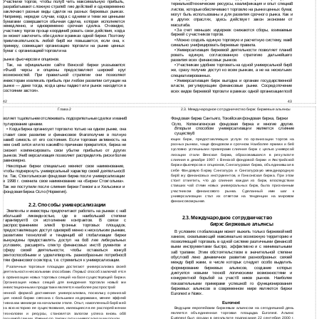
Участники торгов, чтобы полу8 чить максимальную прибыль,
териально8технические ресурсы, квалификация и опыт специа8
разрабатывают сложную страте8 гию действий и одновременно
листов, которые обеспечивают торговлю на рынке ценных бумаг,
заключают разные виды сделок на разных биржевых рынках.
могут быть использованы и для развития срочного рынка. Как и
Например, нередки случаи, когда с одними и теми же ценными
в других отраслях, здесь действует закон экономии от
бумагами совершается обычная сделка, которая исполняется
масштаба.
немедленно, и одновременно срочная сделка. Очевидно,
•
За счет меньших издержек снижаются сборы, взимаемые
участнику торгов проще координи8 ровать свои действия, когда
биржей с участников торгов.
он может заключить обе сделки в рамках одной биржи. Поэтому
•
Можно создать единую торговую и расчетную систему, мак8
привлекательность любой бир8 жи повышается, если она, к
симально унифицировать биржевые правила.
примеру, совмещает организацию торговли на рынке ценных
•
Универсализация биржевой деятельности позволяет плани8
бумаг с организацией торговли на
ровать единую, согласованную стратегию дальнейшего
рынке фьючерсов и опционов.
развития всех финансовых рынков.
Так, на официальном сайте Венской биржи указывается:
•
Участникам удобнее торговать на одной универсальной бир8
«Фью8 черсы и опционы предоставляют широкий круг
же, сразу получив доступ ко всем рынкам, а не на нескольких
возможностей. При правильной стратегии они позволяют
специализированных.
инвесторам извлекать прибыль при любом развитии ситуации на
•
Универсализация бирж выгодна и органам государственной
рынке — даже тогда, когда цены падают или рынок находится в
власти, регулирующим финансовые рынки. Сосредоточение
состоянии застоя».
всех видов биржевой торговли в рамках одной организации поз8
43
42
Глава 2
2.3. Международное сотрудничество бирж: биржевые альянсы
воляет тщательнее отслеживать подозрительные сделки и мани8
Фондовая биржа Сантьяго, Токийская фондовая биржа, Биржи
пулирование ценами.
Осло, Копенгагенская фондовая биржа и многие другие.
Вторым
способом универсализации является слияние
• Когда биржа организует торговлю только на одном рынке, она
существу8
ставит свое развитие и финансовое благополучие в полную
ющих бирж, предоставляющих услуги по организации торгов на
зави8 симость от его состояния. Если торговая активность на
разных рынках, чаще фондовом и срочном. Наиболее яркими и бе8
нем сни8 зится или по каким8то причинам прекратится, биржа не
зусловно успешными примерами слияния бирж с целью универса8
сможет компенсировать свои убытки прибылью от других
лизации стали Венская биржа, образовавшаяся в результате
рынков. Уни8 версализация позволяет распределять риски более
слияния в декабре 1997 г. Венской фондовой биржи и Австрийской
равномерно.
биржи фьючерсов и опционов, Сингапурская биржа, объединившая в
Некоторые биржи специально меняют свое наименование,
себе Фондовую биржу Сингапура и Сингапурскую международную
чтобы подчеркнуть универсальный характер своей деятельнос8
бир8 жу финансовых инструментов, и Гонконгская биржа. При этом
ти. Так, Стокгольмская фондовая биржа после универсализации
стоит отметить, что до слияния каждая из бирж, впоследствии
в 1998 г. сменила свое наименование на «Биржи Стокгольма».
ставших ча8 стями новых универсальных бирж, была признанным
Так же поступили после слияния биржи Гонконга и Хельсинки и
участником финансового рынка. Сделанный ими шаг к
фондовая биржа Осло (Норвегия).
универсализации стал их ответом на тенденции на мировом
финансовом рынке.
2.2. Способы универсализации
Эмитенты и инвесторы предпочитают работать на рынках с на8
ибольшей ликвидностью, где в наибольшей степени
2.3. Международное сотрудничество
гарантирует8 ся исполнение контрактов. В связи с
бирж: биржевые альянсы
распространением элек8 тронных торговых площадок,
предоставляющих доступ одновре8 менно к нескольким рынкам,
В условиях глобализации может выжить только биржевой ме8
развитием технологий и тенденци8 ей глобализации биржи
ханизм, охватывающий максимально возможную территорию и
вынуждены предоставлять доступ на бо8 лее либеральных
позволяющий торговать в одной системе различными финансо8
условиях, расширять спектр финансовых инст8 рументов и
выми инструментами быстро, эффективно и с минимальными
сферу своей деятельности, чтобы оставаться конку8
за8 тратами. Этим обстоятельством в значительной степени
рентоспособными и удовлетворять разнообразным потребнос8
обуслов8 лено динамичное развитие разнообразных связей
тям финансового сектора, т.е. стремиться к универсализации.
между бир8 жами, в числе которых следует особо выделить
Различные торговые площадки достигают универсализма своей
формирование биржевых альянсов, создание которых
деятельности несколькими способами.
Первый
способ заключа8 ется
диктуется новыми техно8 логическими возможностями и
в организации новых торговых секций на базе существующей биржи.
конкурентной борьбой за участ8 ников рынков. Наиболее
Организация новых секций для внедрения торговли новы8 ми
показательными примерами успешно8 го функционирования
инвестиционными продуктами является наиболее распростра8
биржевых альянсов в современном мире являются биржи
ненной формой достижения универсализма, поскольку организа8
Euronext и Norex.
ция новой биржи связана с большими издержками, менее эффек8
Euronext
тивна как минимум на начальном этапе. Опыт, накопленный бир8 жей
Ведущим европейским биржевым альянсом на сегодняшний день
за всю историю ее существования, имеющиеся в ее распоря8 жении
является объединенная торговая площадка Euronext. Альянс
технологии и ресурсы, становятся залогом успеха вновь об8
Euronext был создан в результате подписания 22 сентября 2000 г.
разуемой секции. Именно по такому пути универсализации пошли