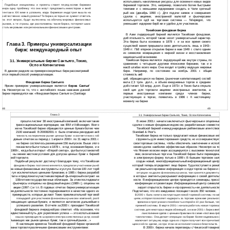
использовать накопленные ресурсы для освоения новых видов
Подобные инициативы и проекты ставят перед всеми биржами
биржевой торговли. Это, например, позволило более быстрыми
мира одну проблему: что они могут предложить инвесторам и эми8
темпами и с меньшими издержками создать в Чили срочный
тентам в XXI веке в условиях, когда биржевая индустрия вышла на
ры8 нок (декабрь 1990 г.). Для подачи заявок и совершения
ка8 чественно новый уровень? Те биржи, которые не сумеют ответить
сделок с акциями, иностранной валютой и фьючерсами
на этот вопрос, будут вытеснены на обочину мировых финансовых
используется од8 на торговая система — Telepregon, что
рынков, а те страны, где расположены такие биржи, потеряют шанс
уменьшает издержки бир8 жи и удобно для участников.
стать мировыми или региональными финансовыми центрами.
Токийская фондовая биржа
В Азии лидирующей биржей является Токийская фондовая,
де8 ятельность которой также носит универсальный характер.
Эта биржа была основана в 1878 г. и за все время своего
Глава 3. Примеры универсализации
существо8 вания прерывала свою деятельность лишь в 1943–
бирж: международный опыт
1949 гг. По8 вторное открытие биржи в мае 1949 г. стало одним
из символов возвращения к мирной жизни и восстановления
национальной экономики.
Токийская биржа является лидирующей как внутри страны, по
3.1. Универсальные биржи Сантьяго, Токио,
сравнению с четырьмя другими японскими биржами, так и в
Осло и Копенгагена
мас8 штабах всего мира. Она входит в тройку ведущих мировых
В данном разделе на примере конкретных бирж рассматрива8
бирж. Например, по состоянию на ноябрь 2001 г. общая
стоимость ак8
ется первый способ универсализации.
ций, обращающихся на бирже, (рыночная капитализация) соста8
Фондовая биржа Сантьяго
вила 2,3 трлн. долл., а объем ежедневных торгов в среднем
Ярким примером универсализации является
биржа Сантья'
до8 стигает 5,8 млрд. долл. Еще в 1973 г. в Токио была открыта
го.
Несмотря на то, что с английского языка название данной
сек8 ция для торговли акциями иностранных эмитентов, а
биржи переводится как «Фондовая биржа Сантьяго» (Santiago
первые иностранные компании среди членов биржи,
участвующих в торгах, появились в 1986 г. К настоящему
моменту на бирже
49
48
Глава 3
3.1. Универсальные биржи Сантьяго, Токио, Осло и Копенгагена
прошли листинг 38 иностранный компаний, включая такие
В июне 2001 г. начали заключаться фьючерсные и опционные
транснациональные корпорации, как IBM и Volkswagen. Всего
сделки с новым фондовым индексом, разработанным совместно
же на Токийской бирже обращаются ценные бумаги более чем
Токийской биржей и международным рейтинговым агентством
2100 компаний. В 200082001 гг. была отмечена рекордная ак8
Standard & Poor’s.
Токийская биржа не только предлагает новые финансовые ин8
тивность на первичном рынке ценных бумаг: в соответствии с го8
довым отчетом за период с 1 апреля 2000 г. по 31 марта 2001 г.
струменты для инвестирования средств, но и совершенствует
на бирже состоялось размещение 156 выпусков. Выше этого
свои торговые системы, чтобы обеспечить заключение и испол8
показатели были только в 1878 г., в год основания биржи, и в
нение сделок наиболее эффективным образом. Несмотря на то,
1969 г., когда была открыт «Второй сектор», где были установле8
что Япония во всем мире ассоциируется с высокими технологи8
ны менее жесткие условия для допуска ценных бумаг к бирже8
ями, окончательно торги на Токийской бирже были переведены
вой торговле.
в электронную форму только в 1999 г. В бывшем торговом зале
Подобный результат достигнут благодаря тому, что Токийская
создан новый, многофункциональный информационный центр,
который теперь определяет лицо биржи. Туда поступает в режи8
фондовая биржа постоянно меняется, предлагая участникам рын8
ка новые финансовые инструменты и услуги. Более 100 лет тор8
ме реального времени информация о ходе торгов на бирже и о
гуя исключительно ценными бумагами, в 1985 г. биржа разрабо8
ситуации на других финансовых рынках, там хранятся документы,
тала и предложила участникам первый фьючерсный контракт на
в которых эмитенты раскрывают информацию о своей деятель8
108летние государственные облигации. За этим последовали
ности. В информационном центре проводятся семинары, пресс8
фьючерсы и опционы на фондовый индекс (1989 г.), опционы на
конференции и презентации. Информационный центр символи8
акции (1997 г.) и т.п. В годовых отчетах биржи универсализация
зирует открытость биржи и «прозрачность» ее деятельности.
ее деятельности постоянно подчеркивается в качестве одного из
Подсчитано, что его ежедневно посещают около 350 человек.
преимуществ, которые делают Токио привлекательной торговой
В 2000 г. была начата эксплуатация новой торговой системы по ак8
площадкой для участников финансовых рынков и компаний, раз8
циям, которая позволяет надзирать за торгами в режиме реального
мещающих ценные бумаги, и являются залогом ее дальнейшего
времени и пропускная способность которой в 10 раз больше, чем
успешного развития. В отчете за 2000 г. президент Токийской
прежней системы. В марте 2001 г. начала работать новая торговая
фондовой биржи в очередной раз отметил: «Мы осознаем, что
система для некоторых видов облигаций, а в мае 2001 г. биржа вве8
единственный путь для укрепления успеха — это использование
ла исполнение сделок с ценными бумагами по схеме «поставка про8
наших преимуществ: широкого спектра качественных услуг, охва8
тив платежа». Она делает операции на бирже более надежными и
тывающих как рынок ценных бумаг, так и срочный рынок...»
исключает ситуацию, когда одна из сторон получает все причитаю8
В настоящее время на Токийской фондовой бирже организо8
щееся ей по сделке, но при этом не исполняет своих обязательств.
вана торговля различными финансовыми инструментами:
В 2000 г. биржа начала переговоры с Чикагской товарной