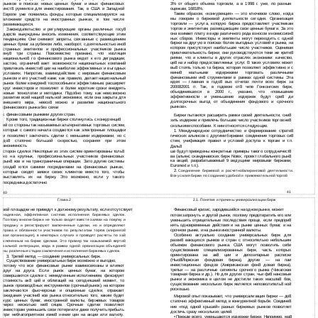
рынков в поисках новых ценных бумаг и иных финансовых
3% от общего объема торговли, а в 1998 г. уже, по разным
инст8 рументов для инвестирования. Так, в США и Западной
оценкам, 16818%.
Таким образом, «конкуренция» — это ключевое слово, когда
Европе уже появились фонды, которые специализируется на
мы говорим о биржевой деятельности сегодня. Организация
вложении средств на иностранных рынках, в том числе
торговли — услуга, которую биржа предоставляет участникам
развивающихся.
торгов и эмитентам, размещающим свои ценные бумаги. За это
Законодательство и регулирующие органы различных госу8
она взимает плату в виде различного рода взносов и комиссион8
дарств вынуждены вносить изменения, соответствующие этим
ных сборов. Инвесторы и эмитенты могут переходить с одной
тенденциям. Они снимают запреты, связанные с размещением
биржи на другую в поисках более выгодных условий и рынка, на
ценных бумаг за рубежом либо, наоборот, с деятельностью ино8
котором присутствует наибольшее число участников. Оценивая
странных эмитентов и профессиональных участников рынка
привлекательность биржи, они руководствуются теми же крите8
вну8 три страны. Повсеместно признано, что изоляция
риями, что и клиенты в других отраслях экономики: качество,
национально8 го финансового рынка ведет к его деградации,
це8 на и набор предоставляемых услуг. В таких условиях может
застою, ограничи8 вает возможности национальных компаний
вы8 стоять только та биржа, которая позволяет эффективно и с
привлекать инвести8 ции на наиболее эффективных и выгодных
мини8 мальными издержками торговать различными
условиях. Напротив, взаимодействие с мировым финансовым
финансовыми ин8 струментами в рамках одной системы. Эта
рынком и его участни8 ками, как правило, делает национальный
идея — главная в годо8 вых отчетах почти всех бирж за
рынок более конкурен8 тоспособным и эффективным, расширяет
200082001 гг. Так, в годовом от8 чете Гонконгских бирж,
круг инвесторов и позволяет в более короткие сроки внедрять
объединившихся в 2000 г., указано, что «повышение
новые технологии и методики. Подобно тому, как невозможно
эффективности и уменьшение издержек будут сре8 ди
развитие всей нацио8 нальной экономики, если она закрыта для
долгосрочных выгод от объединения фондового и срочного
внешнего мира, невоз8 можно и развитие национального
рынков».
финансового рынка без связи
финансовыми рынками других стран.
с
Биржи пытаются расширить рамки своей деятельности, сни8
Кроме того, традиционные биржи столкнулись с конкуренци8
зить издержки и привлечь большее число участников торгов не8
ей со стороны так называемых альтернативных торговых систем,
сколькими способами. К ним относятся следующие.
которые с самого начала создаются как электронные площадки
1.
Международное сотрудничество и формирование страте8
и позволяют заключать сделки с меньшими издержками, но с
гических альянсов с другими биржами: соединение торговых си8
до8 статочно большой скоростью, сохраняя при этом
стем, унификация правил и условий доступа к торгам и т.п.
анонимность
Даль8
сторон сделки. Некоторые из этих систем ориентированы толь8
ше будут приведены конкретные примеры такого сотрудничест8
ва (альянс скандинавских бирж Norex, проект глобального рын8
ко на крупных, профессиональных участников финансовых
ка акций, разрабатываемый 9 ведущими мировыми биржами,
рын8 ков и на трансграничные операции. Зато другие системы
Euronext и т.п.).
созда8 ются самими посредниками на финансовых рынках,
2.
Соединение биржевой и расчетно8клиринговой деятельности.
которые сводят заявки своих клиентов вместо того, чтобы
Все усилия биржи по созданию удобной и привлекательной торго8
выставлять их на биржу. Это возможно, если у такого
посредника достаточно
41
40
Глава 2
2.1. Понятие и причины универсализации бирж
вой площадки не приведут к должному результату, если отсутствует
Финансовый кризис, зародившийся на одном рынке, может
надежная, эффективная система исполнения биржевых сделок.
потом затронуть и другой рынок, поэтому предотвратить его или
Поэтому многие биржи не только сводят вместе заявки на покупку и
уменьшить отрицательные последствия проще, если предпри8
продажу и регистрируют заключенные сделки, но и определяют
нять одновременные действия и на рынке ценных бумаг, и на
права и обязанности участников по результатам торгов (клиринго8
срочном рынке, и на рынке иностранной валюты.
Особенно актуально создание универсальных бирж для
вая организация), в некоторых случаях и проводят расчеты по за8
разви8 вающихся рынков и стран с относительно небольшим
ключенным на бирже сделкам. Это пример так называемой верти8
объемом финансового рынка. США могут позволить себе
кальной интеграции, когда в рамках одной организации объедине8
существование специализированных бирж, часть которых
ны различные стадии заключения и исполнения биржевых сделок.
ориентирована на ак8 ции и депозитарные расписки
3. Третий метод — создание универсальных бирж.
(Нью8Йоркская фондовая биржа), другие — на паи
Существование универсальных бирж возможно и выгодно,
инвестиционных фондов (Американская фон8 довая биржа),
потому что все финансовые рынки взаимосвязаны и влияют
третьи — на различные сегменты срочного рынка (Чикагская
друг на друга. Если рынок ценных бумаг, на котором
товарная биржа и др.). Но для других стран, чьи фи8 нансовые
совершаются сделки с немедленным исполнением, фиксирует
рынки и экономика в целом не достигли таких масшта8 бов,
стоимость ак8 ций и облигаций на сегодняшний момент, то
существование нескольких бирж является непозволитель8 ной
рынок производ8 ных инструментов (срочный рынок), на котором
роскошью.
заключаются фьючерсные и опционные сделки, отражает
ожидания участни8 ков рынка относительно того, каким будет
Мировой опыт показывает, что универсализация биржи — до8
курс ценных бумаг, иностранной валюты, биржевых товаров
статочно эффективный метод в конкурентной борьбе. Соедине8
через несколько ме8 сяцев. Срочные сделки позволяют
ние «под одной крышей» разных биржевых рынков позволяет
инвесторам уменьшить свои потери или даже получить прибыль
достичь сразу нескольких целей.
при неблагоприятном изме8 нении цен на акции или валюту.
•
Прежде всего, уменьшаются издержки биржи. Например, ма8