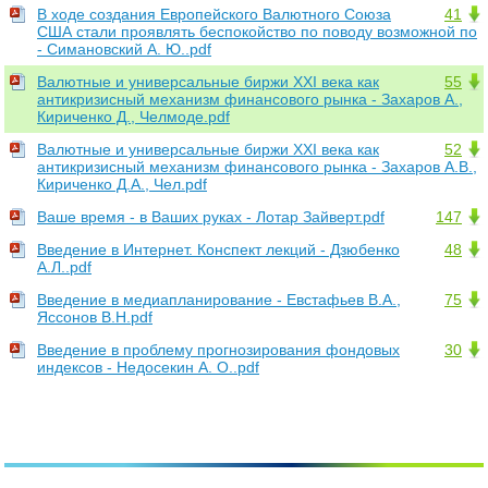
В ходе создания Европейского Валютного Союза
41
США стали проявлять беспокойство по поводу возможной по
- Симановский А. Ю..pdf
Валютные и универсальные биржи XXI века как
55
антикризисный механизм финансового рынка - Захаров А.,
Кириченко Д., Челмоде.pdf
Валютные и универсальные биржи XXI века как
52
антикризисный механизм финансового рынка - Захаров А.В.,
Кириченко Д.А., Чел.pdf
Ваше время - в Ваших руках - Лотар Зайверт.pdf
147
Введение в Интернет. Конспект лекций - Дзюбенко
48
А.Л..pdf
Введение в медиапланирование - Евстафьев В.А.,
75
Яссонов В.Н.pdf
Введение в проблему прогнозирования фондовых
30
индексов - Недосекин А. О..pdf