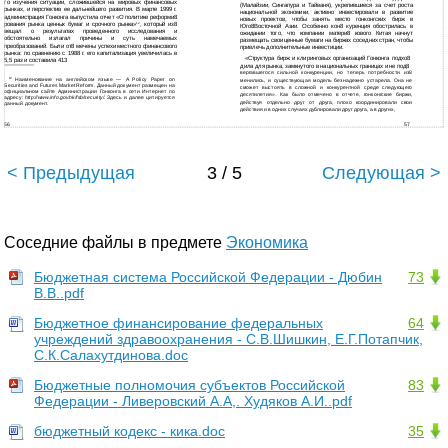
го изучения ситуации, сложившейся на мировых финансовых
(Малайзии, Сингапура и Тайваня), укрепившиеся за счет роста
рынках, и перспектив ее дальнейшего развития. В марте 1999 г.
национальной экономики, активно инвестировали в развитие
администрация Гонконга выпустила отчет «О политике реформи8
новых проектов, чтобы занять место гонконгских бирж в
рования рынка ценных бумаг и срочного рынка»
, который из8
12
Юго8Восточной Азии. Особенно кон8 куренция обострилась в
вещал о результатах проведенного исследования и
ожидании того, что компании матери8 кового Китая начнут
обстоятельно излагал причины и суть намечаемых
размещать свои ценные бумаги на биржах соседних стран, чтобы
преобразований. Были от8 мечены успехи местного финансового
привлечь дополнительные инвестиции.
рынка: по сравнению с 1988 г. его капитализация увеличилась в
«Структура бирж и клиринговых организаций Гонконга подхо8
5,5 раз и составила 413
дила для рынка, замкнутого в национальных границах и не под8
вергавшегося сильной конкуренции, но теперь потребности из8
Наименование на английском языке — A Policy Paper on
12
менились, и существующая модель безнадежно устарела. Она не
Securities and Futures Market Reform. Данный документ размещен на
сможет выстоять в сложной и конкурентной среде следующего
официальном сайте Администрации Гонконга в сети Интернет по
десятилетия». Как было отмечено в отчете, гонконгские биржи,
адресу:
http://www.info.gov.hk/fsb/security/
. Здесь и далее цитируется
действуя отдельно друг от друга, плохо координировали свои
данный документ.
действия и в одних случаях дублировали друг друга, а в других,
57
56
< Предыдущая
3 / 5
Следующая >
Соседние файлы в предмете
Экономика
Бюджетная система Российской Федерации - Дюбин
73
В.В..pdf
Бюджетное финансирование федеральных
64
учреждений здравоохранения - С.В.Шишкин, Е.Г.Потапчик,
С.К.Салахутдинова.doc
Бюджетные полномочия субъектов Российской
83
Федерации - Ливеровский А.А,. Худяков А.И..pdf
бюджетный кодекс - кика.doc
35