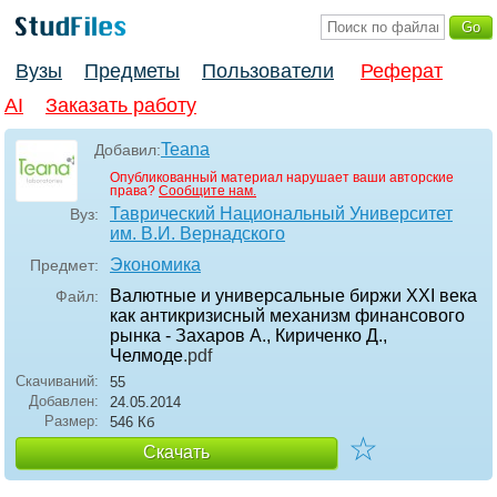
Вузы
Предметы
Пользователи
Реферат
AI
Заказать работу
Teana
Добавил:
Опубликованный материал нарушает ваши авторские
права?
Сообщите нам.
Таврический Национальный Университет
Вуз:
им. В.И. Вернадского
Экономика
Предмет:
Валютные и универсальные биржи XXI века
Файл:
как антикризисный механизм финансового
рынка - Захаров А., Кириченко Д.,
Челмоде
.pdf
Скачиваний:
55
Добавлен:
24.05.2014
Размер:
546 Кб
☆
Скачать