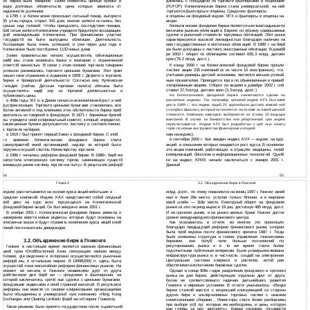
но биржа была товарной. Затем появились ценные бумаги в
динилась с площадкой по торговле фьючерсами и опционами
виде долговых обязательств, цена которых зависела от
(FUTOP). Копенгагенская биржа стала универсальной, на ней
надежности должника.
торгуются фьючерсы и опционы. Среди них фьючерсы
1795 г. в Копенгагене произошел сильный пожар, выгорело
и
опционы на фондовый индекс KFX и фьючерсы и опционы на
В
55 улиц города, сгорел 941 дом, многие жители остались без
акции.
крыши над головой. Чтобы преодолеть последствия пожара,
Копенгагенская фондовая биржа является шестым/седьмым по
бо8 гатые жители Копенгагена учредили Кредитную ассоциацию
величине рынком облигаций в Европе по объему совершаемых
до8 мовладельцев Копенгагена. При финансовом участии
сделок и рыночной стоимости торгуемых облигаций. Этот рынок
государст8 ва были выпущены облигации. Деятельность
характеризуется высокой ликвидностью благодаря наличию на
Ассоциации была очень успешной, и уже через два года в
нем государственных и ипотечных облигаций. В 1989 г. на бир8
Копенгагене было пост8 роено 1132 новых дома.
же были допущены к листингу иностранные облигации. В декаб8
ре 2002 г. оборот по облигациям составил 635,3 млрд. датских
Затем правительство начало осуществлять облигационные
крон (76,2 млрд. долл.).
зай8 мы, стали возникать банки и компании с ограниченной
К концу 2000 г. на Копенгагенской фондовой бирже прошли
ответст8 венностью. В связи с этим помимо торговли товарами
листинг акции 235 компаний (в их числе 10 иностранных), что,
успешно развивалась торговля ценными бумагами. Этот факт
учитывая размеры датской экономики, является весьма успеш8
нашел свое отражение в изданном в 1808 г. Декрете о торговле,
ным показателем. Проводятся торги по обыкновенным и приви8
бирже и брокерской деятельности. Согласно ему Купеческая
легированным акциям. Оборот по акциям в декабре 2002 г. со8
гильдия (сейчас Датская торговая палата) обязана была
ставил 27,5 млрд. датских крон (3,3 млрд. долл.).
осуществлять над8 зор за торговой деятельностью и
На Копенгагенской фондовой бирже заключаются сделки на
публиковать цены.
различные индексы. Так, например, ценовой индекс KFX был вве8
408е годы XIX в. в Дании начался экономический рост и ин8
В
ден в 1989 г., это индекс акций 20 крупнейших датских компа8 ний
дустриализация. Торговля ценными бумагами становилась все
(«голубых фишек»), который исчисляется на основе их взве8 шенной
более активной и под влиянием этих обстоятельств биржа пре8
стоимости. Компании ежегодно выбираются из списка 25 ведущих
вратилась из товарной в фондовую. В 1871 г. биржевые броке8
компаний. В случае их банкротства или реорганиза8 ции индекс
ры учредили свой котировальный комитет, который определял,
пересчитывается. Индекс KFX был разработан с це8 лью начать
какие ценные бумаги допускаются к листингу и, соответственно,
торги по новым инструментам (фьючерсам и опцио8
к
торговле на бирже.
1919 г. был принят первый Закон о фондовой бирже. С это8
нам на индекс).
В
сентябре 2000 г. был введен индекс KVX — индекс на курс
го времени Копенгагенская фондовая биржа стала
В
акций, в отношении которых ожидается рост курса. В основном
самоуправля8 емой организацией, надзор за которой было
это акции компаний, работающих в отраслях медицины, теле8
поручено осуще8 ствлять Министерству торговли.
коммуникаций, биологии и информационных технологий. Сдел8
1986 г. началась реформа фондовой биржи. В 1988 г. бир8 жа
В
ки на индекс KFMX начали заключаться с января 2001 г.
запустила электронную систему торгов, заменившую сущест8
Данный
вовавшую ранее систему торгов «на полу». В результате рефор8
55
54
Глава 3
3.2. Объединение бирж в Гонконге
индекс рассчитывается на основе курса акций небольших и
млрд. долл., по этому показателю на конец 1997 г. Гонконг зани8
средних компаний. Индекс KAX представляет собой сводный
мал в Азии 28е место, уступая только Японии, а в мировом
ин8 декс на курс всех торгующихся на Копенгагенской
мас8 штабе — 118е место. Ежегодный оборот на фондовом
фондовой бирже акций. Он был введен в июне 2001 г.
рынке за этот период вырос в 19 раз, достигнув 485 млрд. долл.
В ноябре 2001 г. Копенгагенская фондовая биржа заявила о
И на срочном рынке, и на рынке ценных бумаг Гонконг достиг
намерении ввести новые индексы, которые будут основаны на
уровня международного финансового центра.
Как указывалось в отчете, во многом это произошло
описанных выше и будут отражать изменение курса акций ком8
благодаря предыдущей реформе финансового рынка, которая
паний после выплаты дивидендов.
была про8 ведена после финансового кризиса 1987 г. Тогда
были изменены структура и схема управления гонконгскими
3.2. Объединение бирж в Гонконге
биржами, они полу8 чили больше полномочий по
регулированию рынка и в то же время стали более
Гонконг в настоящее время является важным финансовым
подотчетными публичным интересам. Была усовершенствована
цен8 тром Юго8Восточной Азии, связующим звеном между
инфраструктура рынка и, в частности, созда8 на электронная
Китаем, где медленно и осторожно осуществляются рыночные
Центральная система клиринга и расчетов, кото8 рая
рефор8 мы, и остальным миром. В 199982000 гг. здесь была
обеспечивала исполнение биржевых сделок.
осуществ8 лена масштабная реформа финансовых рынков. На
момент ее начала в Гонконге независимо друг от друга
Однако в конце 908х годов разделение фондового и срочного
действовали две бир8 жи — фондовая и фьючерсная, на
рынка на две биржи, действующие отдельно друг от друга,
которой заключались сроч8 ные сделки с ценными бумагами,
более не соответствовало задачам дальнейшего развития
фондовыми индексами и ино8 странной валютой. В результате
Гонконга и мировым условиям. В отчете указывалось: «Везде
реформы они вместе со своими клиринговыми организациями
биржи сталки8 ваются с возросшей конкуренцией со стороны
были объединены в универсаль8 ную компанию «Hong Kong
других бирж и альтернативных торговых систем с низкими
Exchanges and Clearing Limited» (Бир8 жи и Клиринг Гонконга).
комиссионными сборами... Инвесторы стали более разборчивы
при выборе ус8 луг, которые им необходимы, и цены, которую
Такое решение было принято государством после тщательно8
они готовы за них заплатить». Биржи соседних государств