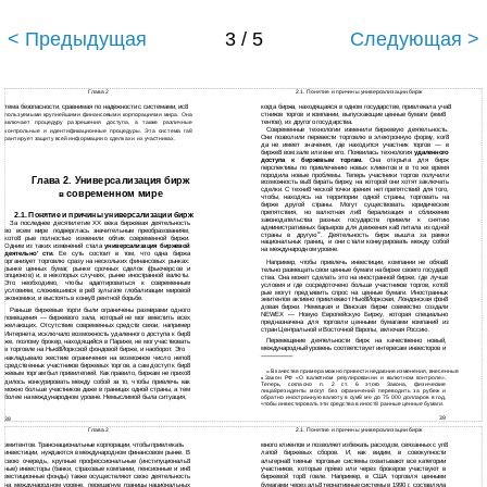
< Предыдущая
3 / 5
Следующая >
Глава 2
2.1. Понятие и причины универсализации бирж
тема безопасности, сравнимая по надежности с системами, ис8
когда биржа, находящаяся в одном государстве, привлекала уча8
стников торгов и компании, выпускающие ценные бумаги (эми8
пользуемыми крупнейшими финансовыми корпорациями мира. Она
тентов), из другого государства.
включает процедуру разрешения доступа, а также различные
Современные технологии изменили биржевую деятельность.
контрольные и идентификационные процедуры. Эта система га8
Они позволили перевести торговлю в электронную форму, ког8
рантирует защиту всей информации о сделках и их участниках.
да не имеет значения, где находится участник торгов — в
бирже8 вом зале или вне его. Появилась технология
удаленного
доступа к биржевым торгам.
Она открыла для бирж
перспективы по привлечению новых клиентов и в то же время
породила новые проблемы. Теперь участники торгов получили
Глава 2. Универсализация бирж
возможность вы8 бирать биржу, на которой они хотят заключать
сделки. С техни8 ческой точки зрения нет препятствий для того,
современном мире
в
чтобы, находясь на территории одной страны, торговать на
бирже другой страны. Могут существовать юридические
препятствия, но валютная ли8 берализация и сближение
2.1.
Понятие и причины универсализации бирж
законодательства разных государств привели к снятию
За последнее десятилетие XX века биржевая деятельность
административных барьеров для движения ка8 питала из одной
во всем мире подверглась значительным преобразованиям,
страны в другую
. Деятельность бирж вышла за рамки
10
кото8 рые полностью изменили облик современной биржи.
национальных границ, и они стали конкурировать между собой
Одним из таких изменений стала
универсализация биржевой
на международном уровне.
деятельно' сти.
Ее суть состоит в том, что одна биржа
организует торговлю сразу на нескольких финансовых рынках:
Например, чтобы привлечь инвестиции, компании не обяза8
рынке ценных бумаг, рынке срочных сделок (фьючерсов и
тельно размещать свои ценные бумаги на бирже своего государ8
опционов) и, в некоторых случаях, рынке иностранной валюты.
ства. Она может сделать это на иностранной бирже, где лучше
Это необходимо, чтобы адаптироваться к современным
условия и где сосредоточено больше участников торгов, кото8
условиям, сложившимся в ре8 зультате глобализации мировой
рые могут предъявить спрос на ценные бумаги. Иностранных
экономики, и выстоять в конку8 рентной борьбе.
эмитентов активно привлекают Нью8Йоркская, Лондонская фон8
довая биржи. Немецкая и Венская биржи совместно создали
Раньше биржевые торги были ограничены размерами одного
NEWEX — Новую Европейскую Биржу, которая специально
помещения — биржевого зала, который не мог вместить всех
предназначена для торговли ценными бумагами компаний из
желающих. Отсутствие современных средств связи, например
стран Центральной и Восточной Европы, включая Россию.
Интернета, исключало возможность удаленного доступа к бир8
Перемещение деятельности бирж на качественно новый,
же, поэтому брокер, находящийся в Париже, не мог участвовать
международный уровень соответствует интересам инвесторов и
в торговле на Нью8Йоркской фондовой бирже, и наоборот. Это
накладывало жесткие ограничения на возможное число непо8
средственных участников биржевых торгов, а сам доступ к бир8
В качестве примера можно привести недавние изменения, внесенные
жевым торгам был привилегией. Как правило, биржам не прихо8
10
Закон РФ «О валютном регулировании и валютном контроле».
в
дилось конкурировать между собой за то, чтобы привлечь как
Теперь, согласно п. 2 ст. 6 этого Закона, физические
можно больше участников даже в границах одной страны, а тем
лица8резиденты могут без ограничений переводить за рубеж и
более на международном уровне. Немыслимой была ситуация,
обратно иностранную валюту в сум8 ме до 75 000 долларов в год,
чтобы инвестировать эти средства в иност8 ранные ценные бумаги.
39
38
Глава 2
2.1. Понятие и причины универсализации бирж
эмитентов. Транснациональные корпорации, чтобы привлекать
много клиентов и позволяет избежать расходов, связанных с уп8
инвестиции, нуждаются в международном финансовом рынке. В
латой биржевых сборов. И, как видим, в совокупности
свою очередь, крупные профессиональные (институциональ8
альтерна8 тивные торговые системы охватывают все категории
ные) инвесторы (банки, страховые компании, пенсионные и ин8
участников, которые прямо или через брокеров участвуют в
вестиционные фонды) также осуществляют свою деятельность
биржевой тор8 говле. Например, в США торговля ценными
на международном уровне, перешагнув границы национальных
бумагами через аль8 тернативные системы в 1990 г. составляла