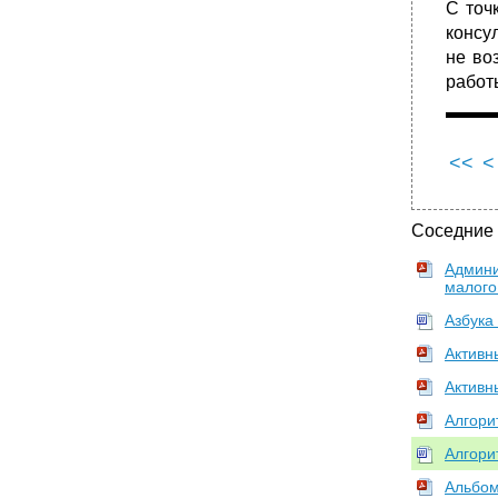
С точ
консу
не во
работ
<<
<
Соседние
Админи
малого
Азбука 
Активны
Активн
Алгори
Алгори
Альбом