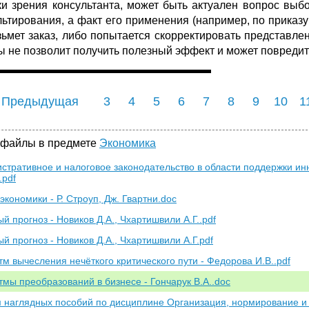
ки зрения консультанта, может быть актуален вопрос выбор
льтирования, а факт его применения (например, по приказ
зьмет заказ, либо попытается скорректировать представле
ы не позволит получить полезный эффект и может повредит
 Предыдущая
3
4
5
6
7
8
9
10
1
 файлы в предмете
Экономика
стративное и налоговое законодательство в области поддержки и
.pdf
экономики - Р. Строуп, Дж. Гвартни.doc
й прогноз - Новиков Д.А., Чхартишвили А.Г..pdf
ый прогноз - Новиков Д.А., Чхартишвили А.Г.pdf
тм вычесления нечёткого критического пути - Федорова И.В..pdf
тмы преобразований в бизнесе - Гончарук В.А..doc
 наглядных пособий по дисциплине Организация, нормирование и