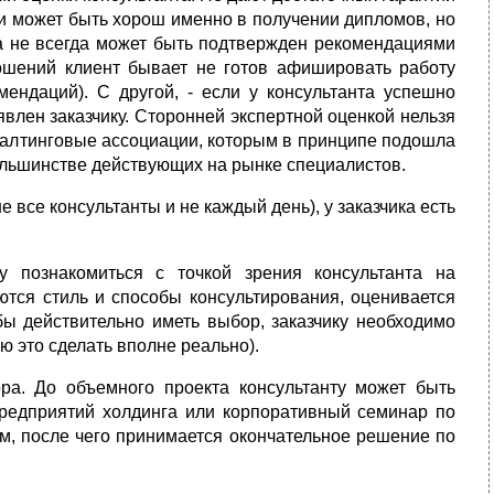
и может быть хорош именно в получении дипломов, но
та не всегда может быть подтвержден рекомендациями
ошений клиент бывает не готов афишировать работу
мендаций). С другой, - если у консультанта успешно
явлен заказчику. Сторонней экспертной оценкой нельзя
нсалтинговые ассоциации, которым в принципе подошла
ольшинстве действующих на рынке специалистов.
все консультанты и не каждый день), у заказчика есть
у познакомиться с точкой зрения консультанта на
ются стиль и способы консультирования, оценивается
бы действительно иметь выбор, заказчику необходимо
ю это сделать вполне реально).
ра. До объемного проекта консультанту может быть
 предприятий холдинга или корпоративный семинар по
ом, после чего принимается окончательное решение по