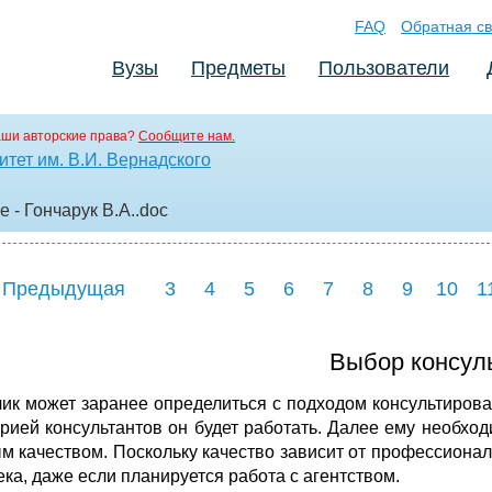
FAQ
Обратная св
Вузы
Предметы
Пользователи
аши авторские права?
Сообщите нам.
тет им. В.И. Вернадского
 - Гончарук В.А.
.doc
 Предыдущая
3
4
5
6
7
8
9
10
1
Выбор консуль
чик может заранее определиться с подходом консультирован
орией консультантов он будет работать. Далее ему необхо
м качеством. Поскольку качество зависит от профессионал
ека, даже если планируется работа с агентством.