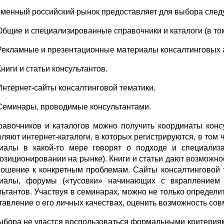
менный российский рынок предоставляет для выбора сле
Общие и специализированные справочники и каталоги (в то
Рекламные и презентационные материалы консалтинговых а
Книги и статьи консультантов.
Интернет-сайты консалтинговой тематики.
Семинары, проводимые консультантами.
равочников и каталогов можно получить координаты конс
вляют интернет-каталоги, в которых регистрируются, в том
иалы в какой-то мере говорят о подходе и специализа
озиционировании на рынке). Книги и статьи дают возможнос
ношение к конкретным проблемам. Сайты консалтинговой 
иалы, форумы («тусовки» начинающих с вкраплением с
льтантов. Участвуя в семинарах, можно не только определит
тавление о его личных качествах, оценить возможность сов
ыбора не удастся воспользоваться формальными критериям