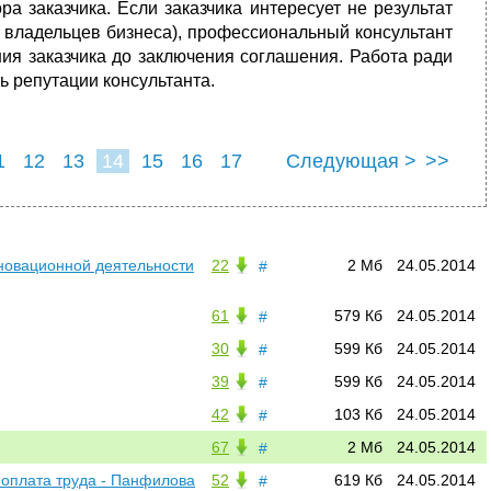
а заказчика. Если заказчика интересует не результат
у владельцев бизнеса), профессиональный консультант
ния заказчика до заключения соглашения. Работа ради
ь репутации консультанта.
1
12
13
14
15
16
17
Следующая >
>>
нновационной деятельности
22
2 Мб
24.05.2014
#
61
579 Кб
24.05.2014
#
30
599 Кб
24.05.2014
#
39
599 Кб
24.05.2014
#
42
103 Кб
24.05.2014
#
67
2 Мб
24.05.2014
#
 оплата труда - Панфилова
52
619 Кб
24.05.2014
#