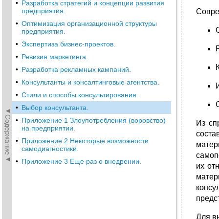
•
Разработка стратегий и концепции развития
предприятия.
Совре
•
Оптимизация организационной структуры
предприятия.
•
Экспертиза бизнес-проектов.
•
Ревизия маркетинга.
•
Разработка рекламных кампаний.
•
Консультанты и консалтинговые агентства.
•
Стили и способы консультирования.
•
Выбор консультанта.
◄Содержание◄
•
Приложение 1 Злоупотребления (воровство)
Из сп
на предприятии.
соста
•
Приложение 2 Некоторые возможности
матер
самодиагностики.
самоп
•
Приложение 3 Еще раз о внедрении.
их от
матер
консу
предс
Для в