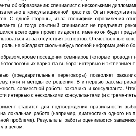
енты об образовании: специалист с несколькими дипломам
язательно в консультационной практике. Опыт консультан
тов. С одной стороны, из-за специфики оформления отн
льтанта (и тогда опытный специалист не предъявит реко
шился всего один проект из десяти, именно он будет предъ
льзоваться из-за отсутствия экспертов. Отечественные ко
а роль, не обладают сколь-нибудь полной информацией о б
 образом, кроме посещения семинаров (которые проводят не 
аботоспособных варианта выбора: интервью и эксперимент.
вью (предварительные переговоры) позволяет заказчик
ему, пути и методы ее решения. В интервью рассматрива
жность совместной работы заказчика и консультанта. Что
сти интервью с несколькими консультантами (и с тремя-пять
римент ставится для подтверждения правильности выбо
ана локальная работа (например, диагностика одного из
ьной проблеме). Результаты работы оцениваются заказчик
у в целом.