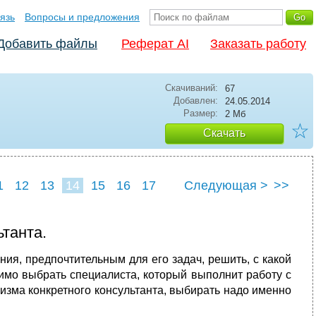
язь
Вопросы и предложения
Добавить файлы
Реферат AI
Заказать работу
Скачиваний:
67
Добавлен:
24.05.2014
Размер:
2 Мб
☆
Скачать
1
12
13
14
15
16
17
Следующая >
>>
танта.
ия, предпочтительным для его задач, решить, с какой
димо выбрать специалиста, который выполнит работу с
изма конкретного консультанта, выбирать надо именно