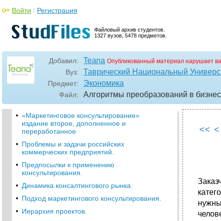
Войти
/
Регистрация
Файловый архив студентов.
1327 вузов, 5478 предметов.
Teana
Добавил:
Опубликованный материал нарушает в
Таврический Национальный Универси
Вуз:
Экономика
Предмет:
Алгоритмы преобразований в бизнесе
Файл:
•
«Маркетинговое консультирование»
издание второе, дополненное и
<<
<
переработанное
•
Проблемы и задачи российских
коммерческих предприятий.
•
Предпосылки к применению
консультирования.
Заказ
•
Динамика консалтингового рынка.
катег
•
Подход маркетингового консультирования.
нужны
•
Иерархия проектов.
челов