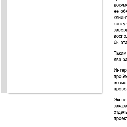
докум
не об
клиен
консу
завер
воспо
бы эт
Таким
два р
Интер
пробл
возмо
прове
Экспе
заказ
отдел
проект