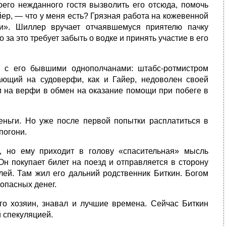
его нежданного гостя вызволить его отсюда, помочь
ер, — что у меня есть? Грязная работа на кожевенной
ти». Шиллер вручает отчаявшемуся приятелю пачку
за это требует забыть о водке и принять участие в его
 с его бывшими однополчанами: штабс-ротмистром
ющий на судоверфи, как и Гайер, недоволен своей
ти на верфи в обмен на оказание помощи при побеге в
ньги. Но уже после первой попытки расплатиться в
погони.
, но ему приходит в голову «спасительная» мысль
Он покупает билет на поезд и отправляется в сторону
лей. Там жил его дальний родственник Биткин. Богом
опасных денег.
го хозяин, знавал и лучшие времена. Сейчас Биткин
й спекуляцией.