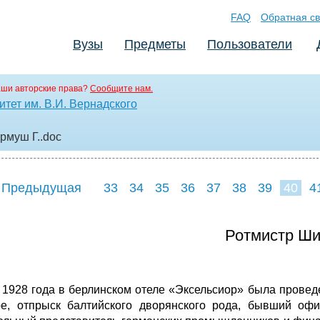
FAQ
Обратная св
Вузы
Предметы
Пользователи
аши авторские права?
Сообщите нам.
тет им. В.И. Вернадского
рмуш Г.
.doc
 Предыдущая
33
34
35
36
37
38
39
40
4
48
49
50
5
Ротмистр Ш
 1928 года в берлинском отеле «Эксельсиор» была провед
е, отпрыск балтийского дворянского рода, бывший офи