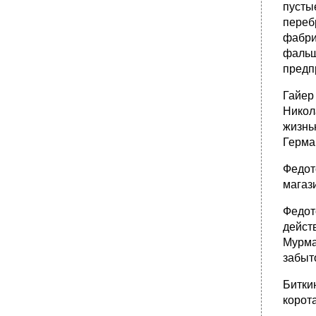
пусты
переб
фабри
фальши
предп
Гайер
Никол
жизнь
Герма
Федот
магаз
Федот
дейст
Мурма
забыт
Битки
корот