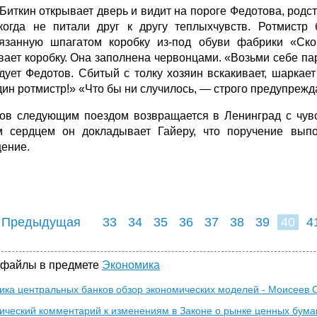
 Биткин открывает дверь и видит на пороге Федотова, родс
когда не питали друг к другу теплыхчувств. Ротмистр 
язанную шпагатом коробку из-под обуви фабрики «Скор
вает коробку. Она заполнена червонцами. «Возьми себе пар
дует Федотов. Сбитый с толку хозяин вскакивает, шаркает
дин ротмистр!» «Что бы ни случилось, — строго предупрежда
ов следующим поездом возвращается в Ленинград с чувс
м сердцем он докладывает Гайеру, что поручение вып
ение.
 Предыдущая
33
34
35
36
37
38
39
40
4
48
49
50
5
 файлы в предмете
Экономика
ика центральных банков обзор экономических моделей - Моисеев С
ический комментарий к изменениям в Законе о рынке ценных бумаг 