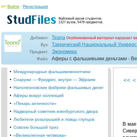
•
Король определяет, что такое деньги
Войти
/
Регистрация
•
Фальшивомонетчики крупные и помельче
•
«Скверные и неправедные монеты»
Файловый архив студентов.
1327 вузов, 5478 предметов.
•
Покарать смертью
•
Ганс Ленгенфельдер и другие
Teana
Добавил:
Опубликованный материал нарушает в
•
Орел или решка?
Таврический Национальный Универси
Вуз:
•
Золотое время «перечеканки» монет
Экономика
Предмет:
•
«Пустые монеты и полные карманы»
Аферы с фальшивыми деньгами - Ве
Файл:
•
Почетные монетных дел мастера
•
Международные фальшивомонетчики
•
Снаружи — Фридрих, внутри — Эфраим
<<
<
•
Наполеоновские фабрики фальшивых денег
•
Аферы вокруг коллекций
•
«Пекарь античности»
•
Надворный советник изенбургского двора
•
Любители розыгрышей и ловцы глупцов
В мае
•
Совсем большой приз
Сивер
•
«Великолепная четверка»