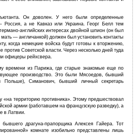
дъютанта. Он доволен. У него были определенные
 Россия, а не Кавказ или Украина. Георг Белл тем
германо-английских интересах двойной шпион (он был
 мать — англичанкой) должен был установить контакты
ту, когда немецкие войска будут готовы к вторжению,
 против Советской власти. Через несколько дней туда
ли офицеры рейхсвера.
у времени из Парижа, где старые знакомые еще по
твующее производство. Это были Мясоедов, бывший
ой Польше), Симанович, бывший личный секретарь
у «на территорию противника». Этому предшествовал
йской армии (работавшем на французскую разведку), а
е в Латвии.
, бывшего драгуна-прапорщика Алексея Гайера. Тот
блированной» комнате изобильно представлены лишь