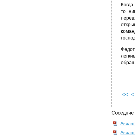
Когда
то ни
перев
откры
коман
госпо
Федот
легки
обращ
<<
<
Соседние
Аналит
Аналит