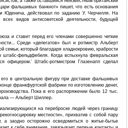
нсистов, а также оставшийся неизвестным британский
цари фальшивых банкнот» пишет, что есть основания
ии Юденича, действовал по заданию У. Черчилля. На
всех видов антисоветской деятельности, будущей
союза и ставит перед его членами совершенно четкие
ности... Среди «делегатов» был и ротмистр Альберт
ой семьи, который благодаря хладнокровию, храбрости
о штабс-фельдфебеля. Когда вспыхнула февральская
ся офицером.' Штабс-ротмистром Глазенапп сделал
 его в центральную фигуру при доставке фальшивых
 конце франкфуртской фабрики по изготовлению денег,
производства. Пока в его распоряжении было 12 тыс.
ерала — Альберт Шиллер.
иализирующихся на переброске людей через границу
екогносцировку местности», прихватив с собой пару
у, а заодно осторожно осведомиться о житье-бытье
екает к себе внимания, завязывает первые контакты и