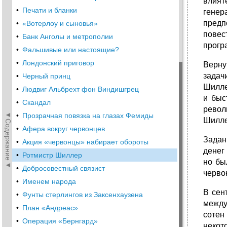
влият
•
Печати и бланки
генер
предп
•
«Вотерлоу и сыновья»
повес
•
Банк Анголы и метрополии
прогр
•
Фальшивые или настоящие?
•
Лондонский приговор
Верну
задач
•
Черный принц
Шилле
•
Людвиг Альбрехт фон Виндишгрец
и быс
•
Скандал
револ
◄Содержание◄
•
Прозрачная повязка на глазах Фемиды
Шилле
•
Афера вокруг червонцев
Задан
•
Акция «червонцы» набирает обороты
денег
•
Ротмистр Шиллер
но бы
•
Добросовестный связист
черво
•
Именем народа
В сен
•
Фунты стерлингов из Заксенхаузена
между
•
План «Андреас»
сотен
•
Операция «Бернгард»
некот