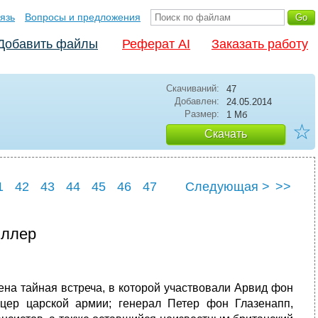
язь
Вопросы и предложения
Добавить файлы
Реферат AI
Заказать работу
Скачиваний:
47
Добавлен:
24.05.2014
Размер:
1 Мб
☆
Скачать
1
42
43
44
45
46
47
Следующая >
>>
1
52
иллер
ена тайная встреча, в которой участвовали Арвид фон
цер царской армии; генерал Петер фон Глазенапп,