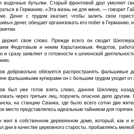
е водочные бутылки. Старый фронтовой друг умоляет сво
раться в Германию. «Эта жизнь не для меня, — говорит Гай
ке. Денег с трудом хватает, чтобы залить свои горес
вых денег, обещает организовать его побег в Германию, но 
риятии.
 держит свое слово. Прежде всего он сводит Шиллера
аем Федотовым и неким Карштановым. Федотов, работа
ю и сразу заявляет о готовности к шпионской деятельнос
нию.
ов добровольно обязуется распространять фальшивые де
ине фальшивыми купюрами он с большим трудом уходит от 
ов был уже готов взять слово, данное Шиллеру, назад
вовать через третьих лиц, поручить опасное дело другим. 
нска, на станцию Сванка, где было всего сотни две жите
ое место представлялось идеальным тайником для горячих 
н жил в собственном деревянном доме, который, как и е
ал дни в качестве церковного старосты, пробавляясь мелко