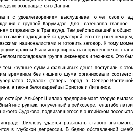
 неделю возвращается в Данциг.
напп с удовлетворением выслушивает отчет своего а
ждения с группой Карумидзе. Для Глазенаппа главное —
нем отправился в Трапезунд. Там действовавший в общих 
того самой подходящей кандидатурой: его отец был немцем,
казскими националистами и готовить заговор. К тому момен
орщики должны были инсценировать вооруженное восстание
 Беллом последовала группа инженеров и техников. Это бы
 тем крупные суммы фальшивых денег поступили к этом
им временам без лишнего шума организовали соответс
губернатор Сувалок (теперь город в Северо-Восточн
тина, а также белогвардейцы Эристов и Литвинов.
це октября Альберт Шиллер предпринимает вторую вылазк
бный инструктаж, полученный в рейхсвере, генштабе латви
 некоего Судакова, подвизавшегося в английском посольств
инграде Шиллеру удается разыскать старого знакомого
ится в глубокой депрессии. В бедно обставленной «ме