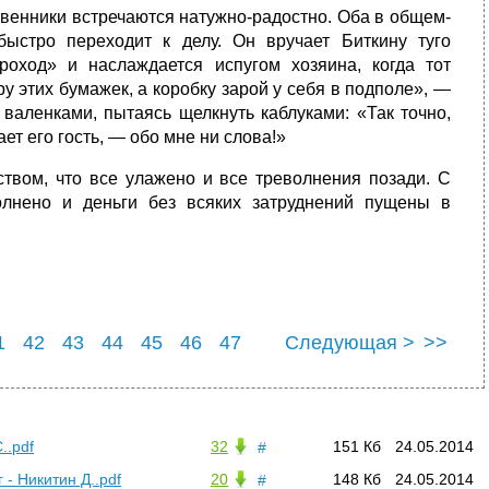
твенники встречаются натужно-радостно. Оба в общем-
быстро переходит к делу. Он вручает Биткину туго
оход» и наслаждается испугом хозяина, когда тот
у этих бумажек, а коробку зарой у себя в подполе», —
 валенками, пытаясь щелкнуть каблуками: «Так точно,
ет его гость, — обо мне ни слова!»
твом, что все улажено и все треволнения позади. С
олнено и деньги без всяких затруднений пущены в
1
42
43
44
45
46
47
Следующая >
>>
1
52
..pdf
32
151 Кб
24.05.2014
#
- Никитин Д..pdf
20
148 Кб
24.05.2014
#