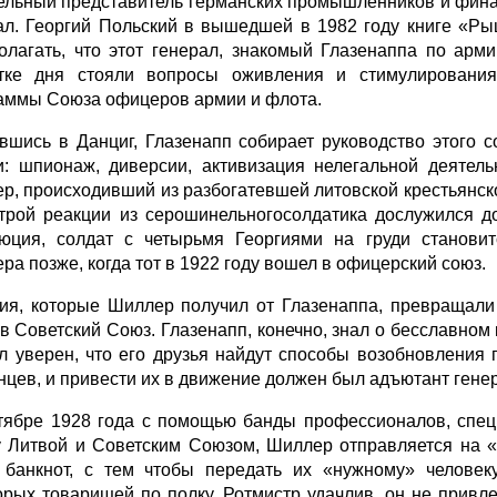
ельный представитель германских промышленников и фина
ал. Георгий Польский в вышедшей в 1982 году книге «Ры
олагать, что этот генерал, знакомый Глазенаппа по арм
тке дня стояли вопросы оживления и стимулирования 
аммы Союза офицеров армии и флота.
вшись в Данциг, Глазенапп собирает руководство этого 
и: шпионаж, диверсии, активизация нелегальной деятель
р, происходивший из разбогатевшей литовской крестьянск
трой реакции из серошинельногосолдатика дослужился д
юция, солдат с четырьмя Георгиями на груди становит
ра позже, когда тот в 1922 году вошел в офицерский союз.
ия, которые Шиллер получил от Глазенаппа, превращали
 в Советский Союз. Глазенапп, конечно, знал о бесславном
л уверен, что его друзья найдут способы возобновления 
нцев, и привести их в движение должен был адъютант ген
тябре 1928 года с помощью банды профессионалов, спец
 Литвой и Советским Союзом, Шиллер отправляется на «р
 банкнот, с тем чтобы передать их «нужному» человек
орых товарищей по полку. Ротмистр удачлив, он не привл