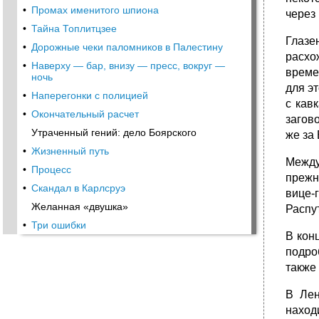
•
Промах именитого шпиона
через
•
Тайна Топлитцзее
Глазе
•
Дорожные чеки паломников в Палестину
расхо
•
Наверху — бар, внизу — пресс, вокруг —
време
ночь
для э
•
Наперегонки с полицией
с кав
•
Окончательный расчет
загов
Утраченный гений: дело Боярского
же за
•
Жизненный путь
Между
•
Процесс
прежн
•
Скандал в Карлсруэ
вице-
Желанная «двушка»
Распу
•
Три ошибки
В кон
подро
также
В Лен
наход