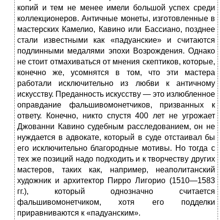
копий и тем не менее имели большой успех среди
коллекционеров. Античные монеты, изготовленные в
мастерских Камелио, Кавино или Бассиано, позднее
стали известными как «падуанские» и считаются
подлинными медалями эпохи Возрождения. Однако
не стоит отмахиваться от мнения скептиков, которые,
конечно же, усомнятся в том, что эти мастера
работали исключительно из любви к античному
искусству. Преданность искусству — это излюбленное
оправдание фальшивомонетчиков, призванных к
ответу. Конечно, никто спустя 400 лет не угрожает
Джованни Кавино судебным расследованием, он не
нуждается в адвокате, который в суде отстаивал бы
его исключительно благородные мотивы. Но тогда с
тех же позиций надо подходить и к творчеству других
мастеров, таких как, например, неаполитанский
художник и архитектор Пирро Лигорио (1510—1583
гг.), который однозначно считается
фальшивомонетчиком, хотя его подделки
приравниваются к «падуанским».