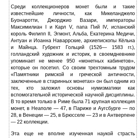
Среди коллекционеров монет были и такие
известнейшие личности, как Микеланджело
Буонаротти, Джорджио Вазари, императоры
Максимилиан I и Карл V, папа Пий IV, испанский
король Филипп II, Эгмонт, Альба, Екатерина Медичи,
Антуан и Иоанна Наваррские, архиепископы Кёльна
и Майнца. Губрехт Гольций (1526— 1583 гг.),
голландский художник и историк, в своемдневнике
упоминает не менее 950 «монетных кабинетов»,
которые он посетил. Со своим трехтомным трудом
«Памятники римской и греческой античности,
заключенные в старинных монетах» он был одним из
тех, кто заложил основы нумизматики как
вспомогательной исторической научной дисциплины.
В то время только в Риме была 71 крупная коллекция
монет, в Неаполе — 47, в Париже и Аугсбурге — по
28, в Венеции — 25, в Брюсселе — 23 и в Антверпене
— 22 коллекции.
Эта еще не вполне изученная наукой страсть