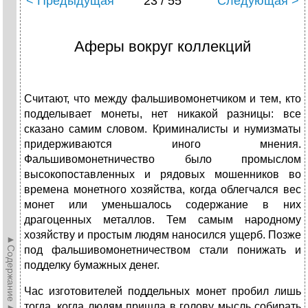
< Предыдущая
23 / 55
Следующая >
Аферы вокруг коллекций
Считают, что между фальшивомонетчиком и тем, кто
подделывает монеты, нет никакой разницы: все
сказано самим словом. Криминалисты и нумизматы
придерживаются иного мнения.
Фальшивомонетничество было промыслом
высокопоставленных и рядовых мошенников во
времена монетного хозяйства, когда облегчался вес
монет или уменьшалось содержание в них
драгоценных металлов. Тем самым народному
хозяйству и простым людям наносился ущерб. Позже
►Содержание►
под фальшивомонетничеством стали понижать и
подделку бумажных денег.
Час изготовителей поддельных монет пробил лишь
тогда, когда людям пришла в голову мысль собирать