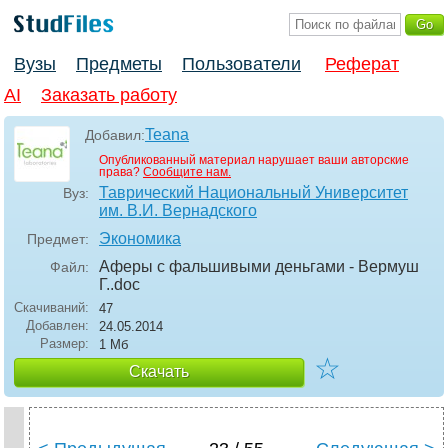
Вузы
Предметы
Пользователи
Реферат
AI
Заказать работу
Teana
Добавил:
Опубликованный материал нарушает ваши авторские
права?
Сообщите нам.
Таврический Национальный Университет
Вуз:
им. В.И. Вернадского
Экономика
Предмет:
Аферы с фальшивыми деньгами - Вермуш
Файл:
Г.
.doc
Скачиваний:
47
Добавлен:
24.05.2014
Размер:
1 Мб
☆
Скачать