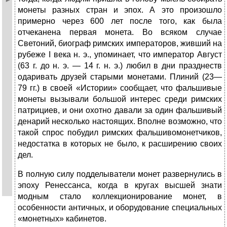
монеты разных стран и эпох. А это произошло
примерно через 600 лет после того, как была
отчеканена первая монета. Во всяком случае
Светоний, биограф римских императоров, живший на
рубеже I века н. э., упоминает, что император Август
(63 г. до н. э. — 14 г. н. э.) любил в дни празднеств
одаривать друзей старыми монетами. Плиний (23—
79 гг.) в своей «Истории» сообщает, что фальшивые
монеты вызывали большой интерес среди римских
патрициев, и они охотно давали за один фальшивый
денарий несколько настоящих. Вполне возможно, что
такой спрос побудил римских фальшивомонетчиков,
недостатка в которых не было, к расширению своих
дел.
В полную силу подделыватели монет развернулись в
эпоху Ренессанса, когда в кругах высшей знати
модным стало коллекционирование монет, в
особенности античных, и оборудование специальных
«монетных» кабинетов.