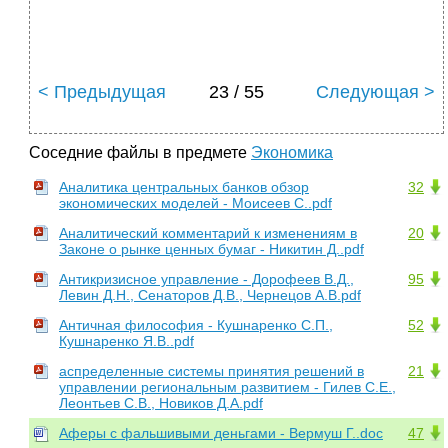
< Предыдущая
23 / 55
Следующая >
Соседние файлы в предмете
Экономика
Аналитика центральных банков обзор
32
экономических моделей - Моисеев С..pdf
Аналитический комментарий к изменениям в
20
Законе о рынке ценных бумаг - Никитин Д..pdf
Антикризисное управление - Дорофеев В.Д.,
95
Левин Д.Н., Сенаторов Д.В., Чернецов А.В.pdf
Античная философия - Кушнаренко С.П.,
52
Кушнаренко Я.В..pdf
аспределенные системы принятия решений в
21
управлении региональным развитием - Гилев С.Е.,
Леонтьев С.В., Новиков Д.А.pdf
Аферы с фальшивыми деньгами - Вермуш Г..doc
47