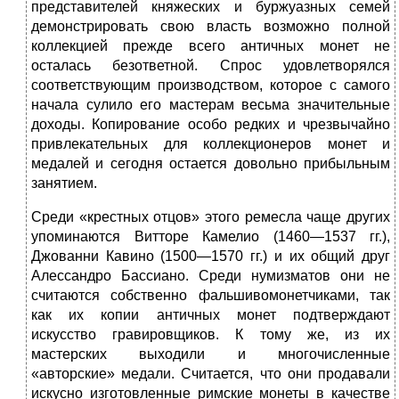
представителей княжеских и буржуазных семей
демонстрировать свою власть возможно полной
коллекцией прежде всего античных монет не
осталась безответной. Спрос удовлетворялся
соответствующим производством, которое с самого
начала сулило его мастерам весьма значительные
доходы. Копирование особо редких и чрезвычайно
привлекательных для коллекционеров монет и
медалей и сегодня остается довольно прибыльным
занятием.
Среди «крестных отцов» этого ремесла чаще других
упоминаются Витторе Камелио (1460—1537 гг.),
Джованни Кавино (1500—1570 гг.) и их общий друг
Алессандро Бассиано. Среди нумизматов они не
считаются собственно фальшивомонетчиками, так
как их копии античных монет подтверждают
искусство гравировщиков. К тому же, из их
мастерских выходили и многочисленные
«авторские» медали. Считается, что они продавали
искусно изготовленные римские монеты в качестве