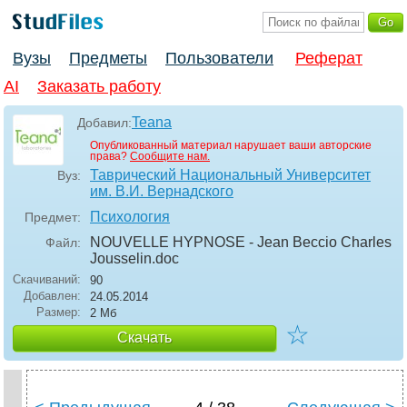
Вузы
Предметы
Пользователи
Реферат
AI
Заказать работу
Teana
Добавил:
Опубликованный материал нарушает ваши авторские
права?
Сообщите нам.
Таврический Национальный Университет
Вуз:
им. В.И. Вернадского
Психология
Предмет:
NOUVELLE HYPNOSE - Jean Beccio Charles
Файл:
Jousselin
.doc
Скачиваний:
90
Добавлен:
24.05.2014
Размер:
2 Мб
☆
Скачать