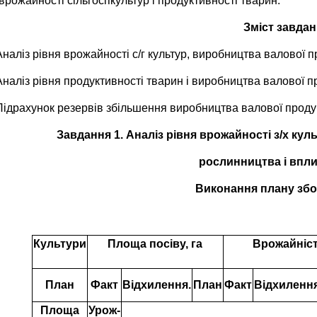
врожайності сільгоспкультур і продуктивності тварин.
Зміст завдан
Аналіз рівня врожайності с/г культур, виробництва валової п
Аналіз рівня продуктивності тварин і виробництва валової п
Підрахунок резервів збільшення виробництва валової продук
Завдання 1. Аналіз рівня врожайності з/х ку
рослинництва і впли
Виконання плану збо
Культури
Площа посіву, га
Врожайніс
План
Факт
Відхилення.
План
Факт
Відхилення
Площа
Урож-