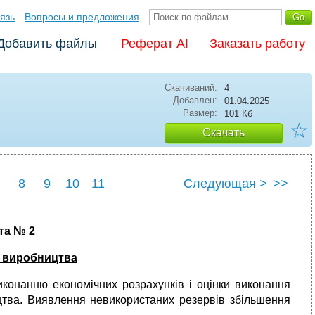
язь
Вопросы и предложения
Добавить файлы
Реферат AI
Заказать работу
Скачиваний:
4
Добавлен:
01.04.2025
Размер:
101 Кб
☆
Скачать
8
9
10
11
Следующая >
>>
та № 2
о виробництва
иконанню економічних розрахунків і оцінки виконання
ицтва. Виявлення невикористаних резервів збільшення