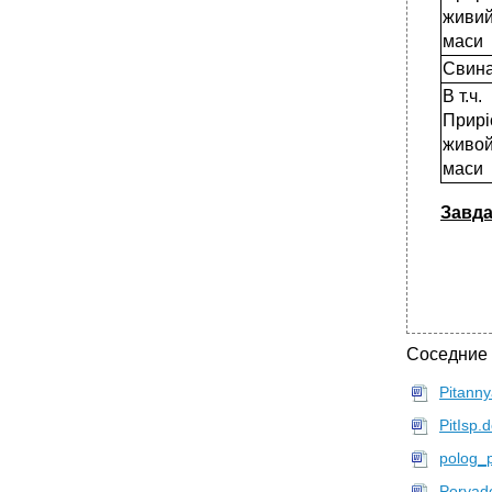
живий
маси
Свина
В т.ч.
Прирі
живой
маси
Завда
Соседние
Pitann
PitIsp.
polog_
Poryado