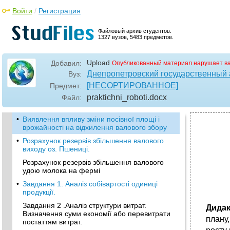
Войти
/
Регистрация
Файловый архив студентов.
1327 вузов, 5483 предметов.
Upload
Добавил:
Опубликованный материал нарушает в
Днепропетровский государственный 
Вуз:
[НЕСОРТИРОВАННОЕ]
Предмет:
praktichni_roboti
.docx
Файл:
•
Виявлення впливу зміни посівної площі і
врожайності на відхилення валового збору
•
Розрахунок резервів збільшення валового
виходу оз. Пшениці.
Розрахунок резервів збільшення валового
удою молока на фермі
•
Завдання 1. Аналіз собівартості одиниці
продукції.
Завдання 2 .Аналіз структури витрат.
Дида
Визначення суми економії або перевитрати
плану
постаттям витрат.