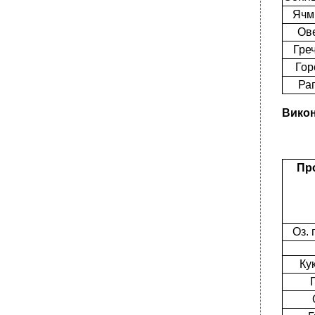
Ячм
Ов
Гре
Гор
Ра
Викон
Пр
Оз.
Ку