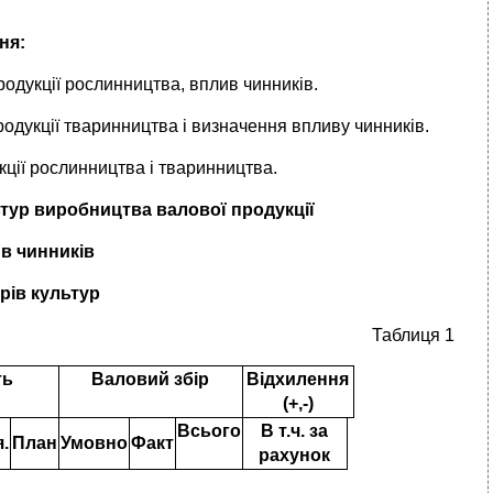
ня:
родукції рослинництва, вплив чинників.
родукції тваринництва і визначення впливу чинників.
ції рослинництва і тваринництва.
льтур виробництва валової продукції
в чинників
рів культур
Таблиця 1
ть
Валовий збір
Відхилення
(+,-)
Всього
В т.ч. за
.
План
Умовно
Факт
рахунок