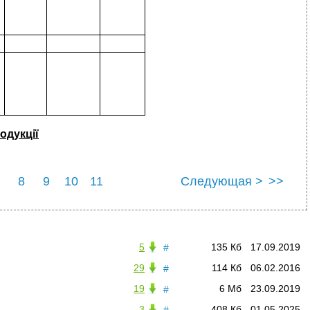
одукції
8
9
10
11
Следующая >
>>
5
135 Кб
17.09.2019
#
29
114 Кб
06.02.2016
#
19
6 Мб
23.09.2019
#
3
408 Кб
01.05.2025
#