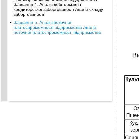
Завдання 4. Аналіз дебіторської і
кредиторської заборгованості Аналіз складу
заборгованості
•
Завдання 5. Аналіз поточної
платоспроможності підприємства Аналіз
поточної платоспроможності підприємства
Ви
Куль
Оз
Пшен
Кук.
зер
Соня