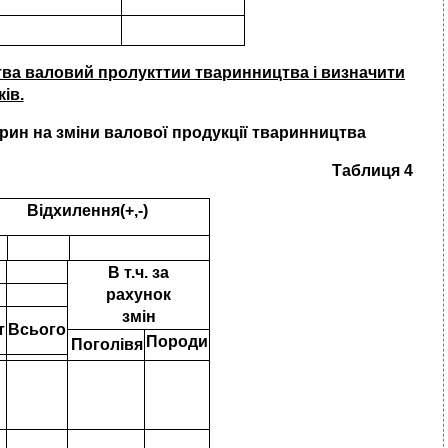
цтва валовий пролукттии тваринництва і визначити
ів.
варин на зміни валової продукції тваринництва
Таблиця 4
Відхилення(+,-)
В т.ч. за
рахунок
змін
т
Всього
Породи
Поголівя