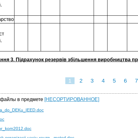
.
рство
ст
.
ння 3. Підрахунок резервів збільшення виробництва пр
1
2
3
4
5
6
7
 файлы в предмете
[НЕСОРТИРОВАННОЕ]
ya_do_DEKu_IEED.doc
doc
pr_kom2012.doc
k organizacii насін.контр., metod.doc