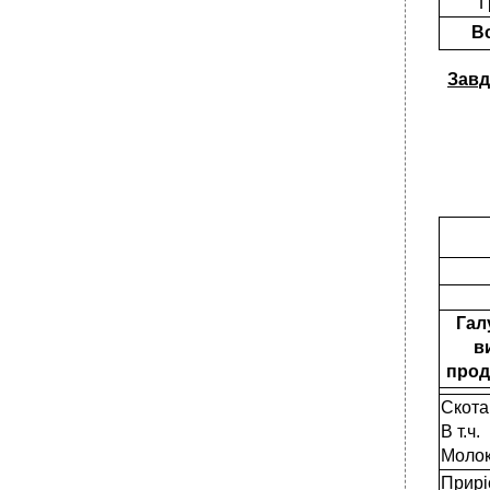
Г
В
Завд
Галу
в
проду
Скота
В т.ч.
Моло
Прирі