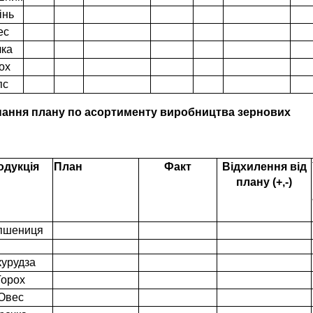
інь
ес
чка
ох
пс
ання плану по асортименту виробництва зернових
одукція
План
Факт
Відхилення від
плану (+,-)
 пшениця
курудза
Горох
Овес