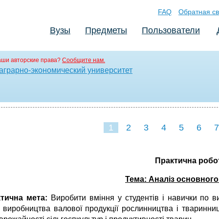
FAQ
Обратная св
Вузы
Предметы
Пользователи
аши авторские права?
Сообщите нам.
аграрно-экономический университет
1
2
3
4
5
6
7
Практична робо
Тема: Аналіз основног
ктична мета:
Виробити вміння у студентів і навички по в
, виробництва валової продукції рослинництва і тваринн