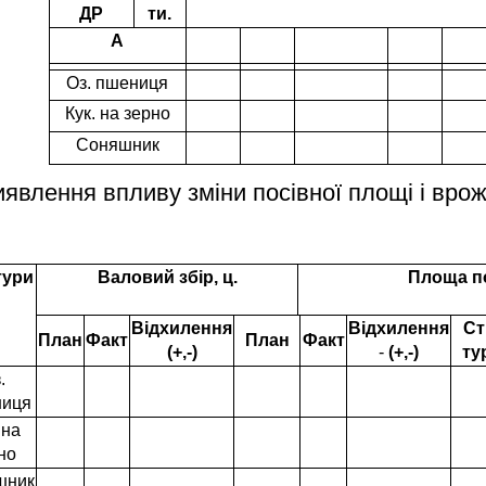
ДР
ти.
А
Оз. пшениця
Кук. на зерно
Соняшник
явлення впливу зміни посівної площі і вро
тури
Валовий збір, ц.
Площа п
Відхилення
Відхилення
Ст
План
Факт
План
Факт
(+,-)
-
(+,-)
ту
.
иця
 на
но
шник