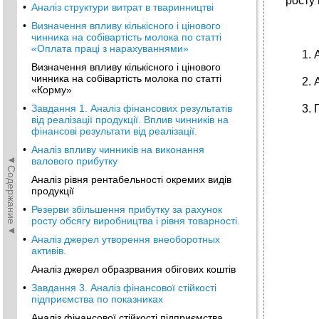
росту 
•
Аналіз структури витрат в тваринництві
•
Визначення впливу кількісного і цінового
чинника на собівартість молока по статті
«Оплата праці з нарахуваннями»
Визначення впливу кількісного і цінового
чинника на собівартість молока по статті
«Корму»
•
Завдання 1. Аналіз фінансових результатів
від реалізації продукції. Вплив чинників на
фінансові результати від реалізації.
•
Аналіз впливу чинників на виконання
◄Содержание◄
валового прибутку
Аналіз рівня рентабельності окремих видів
продукції
•
Резерви збільшення прибутку за рахунок
росту обсягу виробництва і рівня товарності.
•
Аналіз джерел утворення внеоборотных
активів.
Аналіз джерел образрвания обігових коштів
•
Завдання 3. Аналіз фінансової стійкості
підприємства по показниках
Аналіз фінансової стійкості підприємства