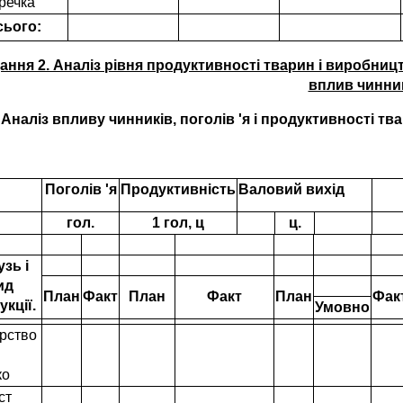
речка
сього:
ання 2. Аналіз рівня продуктивності тварин і виробни
вплив чинник
Аналіз впливу чинників, поголів 'я і продуктивності т
Поголів 'я
Продуктивність
Валовий вихід
гол.
1 гол, ц
ц.
зь і
ид
План
Факт
План
Факт
План
Фак
кції.
Умовно
рство
ко
ст