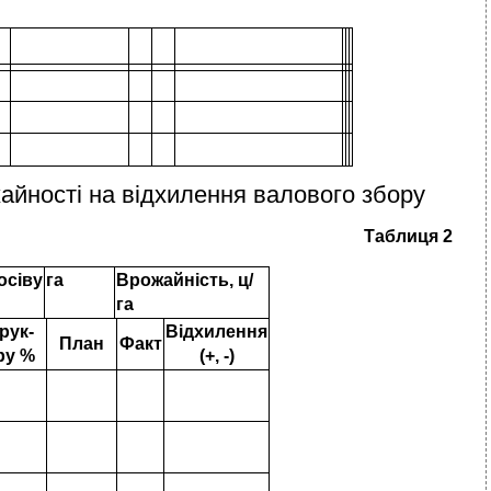
жайності на відхилення валового збору
Таблиця 2
осіву
га
Врожайність, ц/
га
рук-
Відхилення
План
Факт
ру %
(+, -)