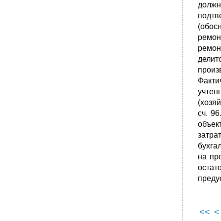
должн
подтв
(обос
ремон
ремон
делит
произ
Факти
учтен
(хозя
сч. 9
объек
затра
бухга
на пр
остат
преду
<<
<