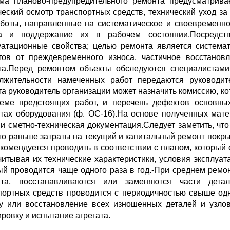
ма планово-предупредительного ремонта предусматрива
ческий осмотр транспортных средств, технический уход з
работы, направленные на систематическое и своевремен
са и поддержание их в рабочем состоянии.Посредст
уатационные свойства; целью ремонта является система
тов от преждевременного износа, частичное восстановл
та.Перед ремонтом объекты обследуются специалистами
лжительности намеченных работ передаются руководит
та руководитель организации может назначить комиссию, ко
еме предстоящих работ, и перечень дефектов основны
тах оборудования (ф. ОС-16).На основе полученных мат
 и сметно-техническая документация.Следует заметить, чт
что раньше затраты на текущий и капитальный ремонт пок
комендуется проводить в соответствии с планом, который
читывая их технические характеристики, условия эксплуата
ый проводится чаще одного раза в год.-При среднем ремо
ата, восстанавливаются или заменяются части дета
портных средств проводится с периодичностью свыше одн
у или восстановление всех изношенных деталей и узлов,
ировку и испытание агрегата.