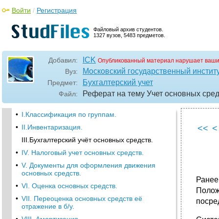
Войти
/
Регистрация
Файловый архив студентов.
1327 вузов, 5483 предметов.
ICK
Добавил:
Опубликованный материал нарушает ваши
Московский государственный институ
Вуз:
Бухгалтерский учет
Предмет:
Реферат на тему Учет основных сре
Файл:
•
I.Классификация по группам.
•
II.Инвентаризация.
<<
<
III.Бухгалтерский учёт основных средств.
•
IV. Налоговый учет основных средств.
•
V. Документы для оформления движения
основных средств.
Ранее
•
VI. Оценка основных средств.
Полож
•
VII. Переоценка основных средств её
посре
отражение в б/у.