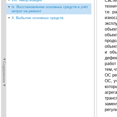
•
VIII. Амортизация.
Систе
техни
•
Iх. Восстановление основных средств и учёт
затрат на ремонт.
т.е. 
изно
•
X. Выбытие основных средств.
экспл
объек
объек
продо
объек
и объ
дефек
◄Содержание◄
работ
тем, 
ОС ре
ОС, у
котор
агрег
транс
замен
регул