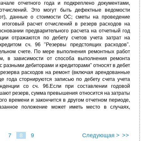
ачале отчетного года и подкреплено документами,
отчислений. Это могут быть дефектные ведомости
т), данные о стоимости ОС; сметы на проведение
 итоговый расчет отчислений в резерв расходов на
сновании предварительного расчета на отчетный год
ции отражаются по дебету счетов учета затрат на
кредитом сч. 96 "Резервы предстоящих расходов".
дельном счете. По мере выполнения ремонтных работ
м, в зависимости от способа выполнения ремонта
 с разными дебиторами и кредиторами" относят в дебет
я резерва расходов на ремонт (включая арендованные
е года сторнируются записью по дебету счета учета
нденции со сч. 96.Если при составлении годовой
ышают резерв, сумма превышения относится на затраты
ого времени и закончится в другом отчетном периоде,
азанное положение может иметь место в случаях,
7
8
9
Следующая >
>>