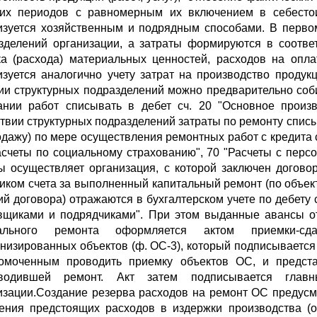
их периодов с равномерным их включением в себестоим
изуется хозяйственным и подрядным способами. В перво
зделений организации, а затраты формируются в соотве
ка (расхода) материальных ценностей, расходов на опла
изуется аналогично учету затрат на производство продукц
ии структурных подразделений можно предварительно соби
ании работ списывать в дебет сч. 20 "Основное произ
ствии структурных подразделений затраты по ремонту списы
одажу) по мере осуществления ремонтных работ с кредита с
асчеты по социальному страхованию", 70 "Расчеты с перс
ы осуществляет организация, с которой заключен догов
чиком счета за выполненный капитальный ремонт (по объект
ий договора) отражаются в бухгалтерском учете по дебету с
вщиками и подрядчиками". При этом выданные авансы от
тального ремонта оформляется актом приемки-сда
низированных объектов (ф. ОС-3), который подписывается
омоченным проводить приемку объектов ОС, и представ
зводившей ремонт. Акт затем подписывается главн
изации.Создание резерва расходов на ремонт ОС предус
ения предстоящих расходов в издержки производства (о