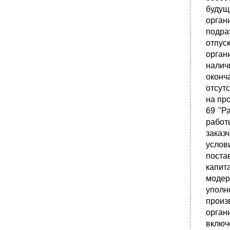
будущ
орган
подра
отпус
орган
налич
оконч
отсут
на пр
69 "Р
работ
заказ
услов
поста
капи
модер
уполн
прои
орган
включ