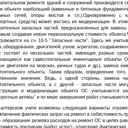
капитальном ремонте зданий и сооружений производится с
м объекте наибольший (каменные и бетонные фундаменты
мных сетей, опоры мостов и т.п.).Одновременно с 
портных средств) может вестись их модернизация. В это
ретенных запасных частей, предназначенных для замены
амым создавая новую первоначальную стоимость объекта.Чт
тражаются на сч. 10-5 "Запасные части". Здесь же учит
, оборудования, двигателей, узлов, агрегатов, создаваемо
т состоит из нескольких частей, имеющих разные срок
вающиеся как самостоятельные инвентарные объекты ОС
ые двигатели на морских, речных судах и др.), замена к
тоятельного объекта. Таким образом, определение того
твенное значение. Ведь, с одной стороны, замена ча
тоятельного объекта, а с другой - запасные части мо
струкции и модернизации объекта ОС учитываются к
оротные активы" и по мере завершения работ списываются в
галтерском учете возможны следующие варианты отраже
включение фактических затрат на ремонт в себестоимость п
;- образование резерва расходов на ремонт ОС в целях ра
тоимость продукции (работ, услуг);- отнесение фактических