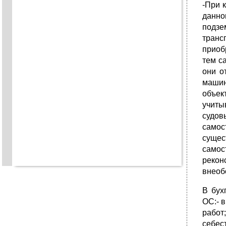
-При 
данно
подзе
транс
приоб
тем с
они о
машин
объек
учиты
судов
самос
сущес
самос
рекон
внеоб
В бух
ОС:- 
работ
себес