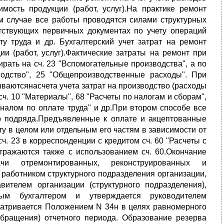
ость продукции (работ, услуг).На практике ремонт
м случае все работы проводятся силами структурных
тствующих первичных документах по учету операций
ту труда и др. Бухгалтерский учет затрат на ремонт
ии (работ, услуг).Фактические затраты на ремонт при
рать на сч. 23 "Вспомогательные производства", а по
водство", 25 "Общепроизводственные расходы". При
ваютсянасчета учета затрат на производство (расходы
ч. 10 "Материалы", 68 "Расчеты по налогам и сборам",
оналом по оплате труда" и др.При втором способе все
ор подряда.Предъявленные к оплате и акцептованные
у в целом или отдельным его частям в зависимости от
ч. 23 в корреспонденции с кредитом сч. 60 "Расчеты с
ражаются также с использованием сч. 60.Окончание
чи отремонтированных, реконструированных и
 работником структурного подразделения организации,
ителем организации (структурного подразделения),
ым бухгалтером и утверждается руководителем
матривается Положением N 34н в целях равномерного
бращения) отчетного периода. Образование резерва