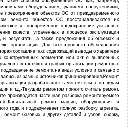
ет такие способы обслуживания ОС, как, например,
а машинами, оборудованием, зданиями, сооружениями,
ное предохранение объектов ОС от преждевременного
вом ремонта объектов ОС восстанавливаются их
тическое и своевременное предохранение указанных
ение качеств, утраченных в процессе эксплуатации
, и результаты, а также предложения об объемах и
елю организации. Для всестороннего обследования
торая составляет акт, содержащий выводы о характере
х конструктивных элементов или акт о выявленных
ериалов составляются график организации ремонтных
о подразделение ремонта на виды условно и связано с
рывались из разных источников финансирования.Ремонт
 организация разрабатывает самостоятельно, по видам
ции и т.д.-Текущим ремонтом принято считать ремонт,
нте производится частичная разборка ремонтируемого
лей.-Капитальный ремонт машин, оборудования и
ого года и подразумевает полную разборку агрегата,
 ремонт базовых и других деталей и узлов, сборку,