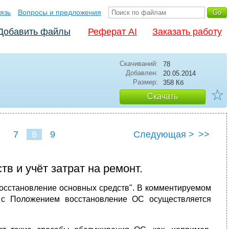
язь
Вопросы и предложения
Добавить файлы
Реферат AI
Заказать работу
Скачиваний:
78
Добавлен:
20.05.2014
Размер:
358 Кб
☆
Скачать
7
8
9
Следующая >
>>
тв и учёт затрат на ремонт.
осстановление основных средств". В комментируемом
 с Положением восстановление ОС осуществляется