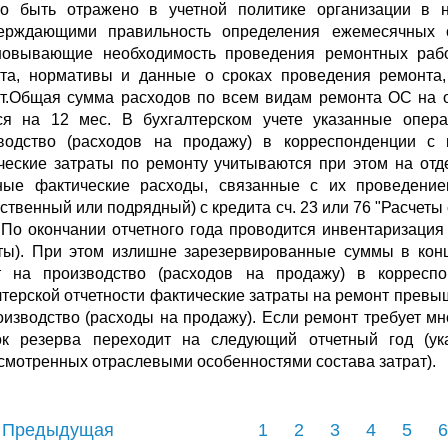
о быть отражено в учетной политике организации в н
ерждающими правильность определения ежемесячных 
новывающие необходимость проведения ремонтных рабо
та, нормативы и данные о сроках проведения ремонта,
т.Общая сумма расходов по всем видам ремонта ОС на о
ся на 12 мес. В бухгалтерском учете указанные опера
водство (расходов на продажу) в корреспонденции с 
ческие затраты по ремонту учитываются при этом на от
ные фактические расходы, связанные с их проведение
йственный или подрядный) с кредита сч. 23 или 76 "Расчеты
6.По окончании отчетного года проводится инвентаризаци
ты). При этом излишне зарезервированные суммы в конц
т на производство (расходов на продажу) в корреспо
лтерской отчетности фактические затраты на ремонт прев
оизводство (расходы на продажу). Если ремонт требует мн
ок резерва переходит на следующий отчетный год (ук
смотренных отраслевыми особенностями состава затрат).
 Предыдущая
1
2
3
4
5
6