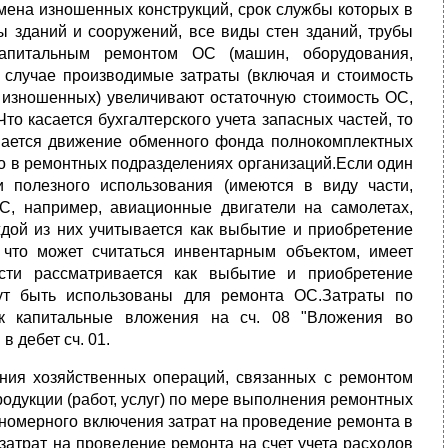
мена изношенных конструкций, срок службы которых в
 зданий и сооружений, все виды стен зданий, трубы
капитальным ремонтом ОС (машин, оборудования,
м случае производимые затраты (включая и стоимость
 изношенных) увеличивают остаточную стоимость ОС,
о касается бухгалтерского учета запасных частей, то
ывается движение обменного фонда полнокомплектных
го в ремонтных подразделениях организаций.Если один
и полезного использования (имеются в виду части,
, например, авиационные двигатели на самолетах,
аждой из них учитывается как выбытие и приобретение
, что может считаться инвентарным объектом, имеет
сти рассматривается как выбытие и приобретение
гут быть использованы для ремонта ОС.Затраты по
ак капитальные вложения на сч. 08 "Вложения во
 дебет сч. 01.
ния хозяйственных операций, связанных с ремонтом
родукции (работ, услуг) по мере выполнения ремонтных
вномерного включения затрат на проведение ремонта в
 затрат на проведение ремонта на счет учета расходов