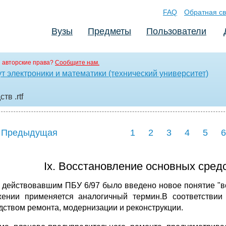
FAQ
Обратная св
Вузы
Предметы
Пользователи
 авторские права?
Сообщите нам.
т электроники и математики (технический университет)
дств
.rtf
 Предыдущая
1
2
3
4
5
6
Iх. Восстановление основных средс
 действовавшим ПБУ 6/97 было введено новое понятие "в
ении применяется аналогичный термин.В соответствии
дством ремонта, модернизации и реконструкции.