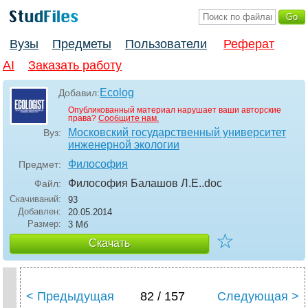
Вузы
Предметы
Пользователи
Реферат
AI
Заказать работу
Ecolog
Добавил:
Опубликованный материал нарушает ваши авторские
права?
Сообщите нам.
Московский государственный университет
Вуз:
инженерной экологии
Философия
Предмет:
Философия Балашов Л.Е.
.doc
Файл:
Скачиваний:
93
Добавлен:
20.05.2014
Размер:
3 Мб
☆
Скачать
< Предыдущая
82 / 157
Следующая >