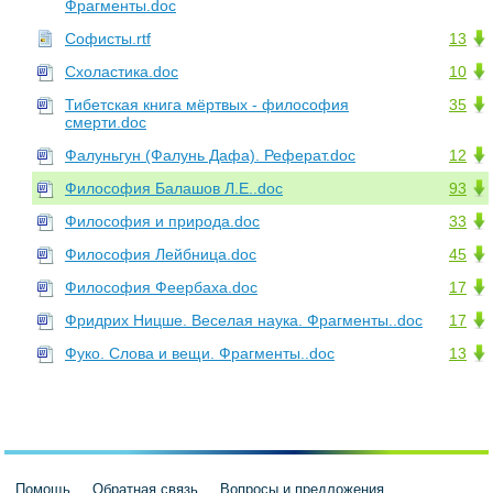
Фрагменты.doc
Софисты.rtf
13
Схоластика.doc
10
Тибетская книга мёртвых - философия
35
смерти.doc
Фалуньгун (Фалунь Дафа). Реферат.doc
12
Философия Балашов Л.Е..doc
93
Философия и природа.doc
33
Философия Лейбница.doc
45
Философия Феербаха.doc
17
Фридрих Ницше. Веселая наука. Фрагменты..doc
17
Фуко. Слова и вещи. Фрагменты..doc
13
Помощь
Обратная связь
Вопросы и предложения