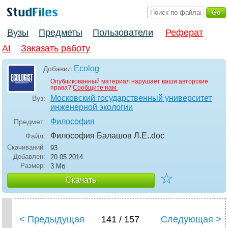
Вузы
Предметы
Пользователи
Реферат
AI
Заказать работу
Ecolog
Добавил:
Опубликованный материал нарушает ваши авторские
права?
Сообщите нам.
Московский государственный университет
Вуз:
инженерной экологии
Философия
Предмет:
Философия Балашов Л.Е.
.doc
Файл:
Скачиваний:
93
Добавлен:
20.05.2014
Размер:
3 Мб
☆
Скачать
< Предыдущая
141 / 157
Следующая >