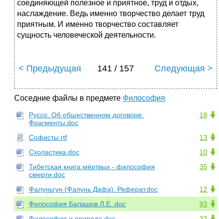
соединяющей полезное и приятное, труд и отдых,
наслаждение. Ведь именно творчество делает труд
приятным. И именно творчество составляет
сущность человеческой деятельности.
< Предыдущая
141 / 157
Следующая >
Соседние файлы в предмете
Философия
Руссо. Об общественном договоре.
18
Фрагменты.doc
Софисты.rtf
13
Схоластика.doc
10
Тибетская книга мёртвых - философия
35
смерти.doc
Фалуньгун (Фалунь Дафа). Реферат.doc
12
Философия Балашов Л.Е..doc
93
Философия и природа.doc
33