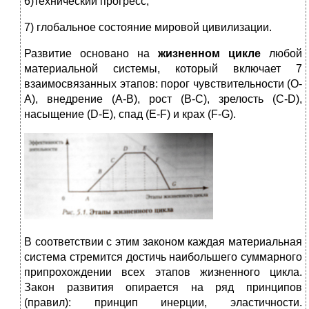
6)технический прогресс;
7) глобальное состояние мировой цивилизации.
Развитие основано на
жизненном цикле
любой
материальной системы, который включает 7
взаимосвязанных этапов: порог чувствительности (О-
А), внедрение (А-В), рост (В-С), зрелость (С-D),
насыщение (D-Е), спад (Е-F) и крах (F-G).
В соответствии с этим законом каждая материальная
система стремится достичь наибольшего суммарного
припрохождении всех этапов жизненного цикла.
Закон развития опирается на ряд принципов
(правил): принцип инерции, эластичности.