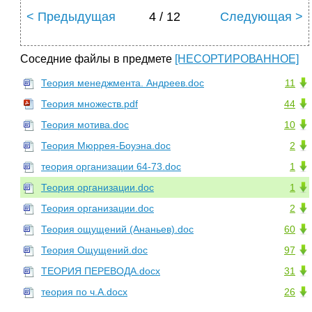
< Предыдущая
4 / 12
Следующая >
Соседние файлы в предмете
[НЕСОРТИРОВАННОЕ]
Теория менеджмента. Андреев.doc
11
Теория множеств.pdf
44
Теория мотива.doc
10
Теория Мюррея-Боуэна.doc
2
теория организации 64-73.doc
1
Теория организации.doc
1
Теория организации.doc
2
Теория ощущений (Ананьев).doc
60
Теория Ощущений.doc
97
ТЕОРИЯ ПЕРЕВОДА.docx
31
теория по ч.А.docx
26