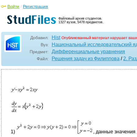
Войти
/
Регистрация
Файловый архив студентов.
1327 вузов, 5478 предметов.
Hist
Добавил:
Опубликованный материал нарушает ваши
Национальный исследовательский я
Вуз:
Дифференциальные уравнения
Предмет:
Решения задач из Филиппова
/
2. Ра
Файл:
1)
, данные значения