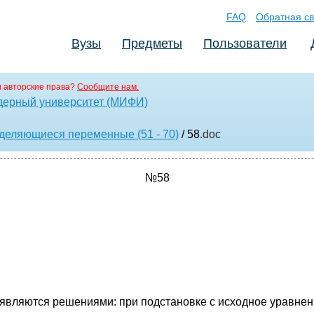
FAQ
Обратная св
Вузы
Предметы
Пользователи
 авторские права?
Сообщите нам.
дерный университет (МИФИ)
зделяющиеся переменные (51 - 70)
/ 58
.doc
№58
 являются решениями: при подстановке с исходное уравне