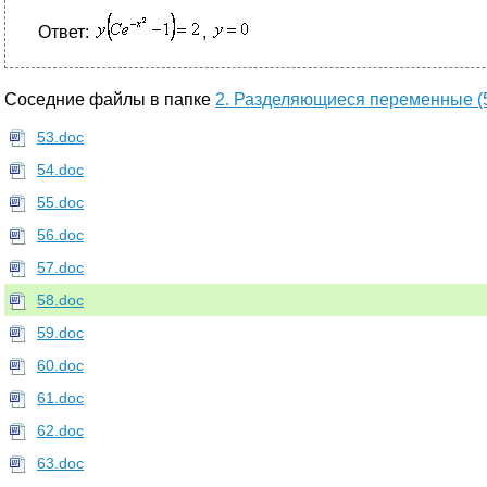
Ответ:
,
Соседние файлы в папке
2. Разделяющиеся переменные (5
53.doc
54.doc
55.doc
56.doc
57.doc
58.doc
59.doc
60.doc
61.doc
62.doc
63.doc