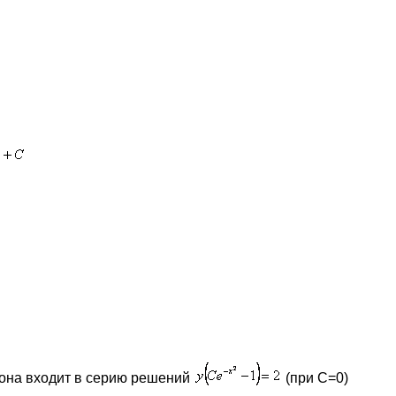
у она входит в серию решений
(при С=0)