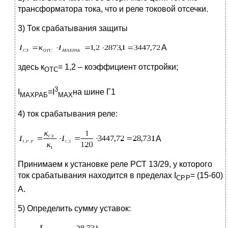
трансформатора тока, что и реле токовой отсечки.
3) Ток срабатывания защиты
А
здесь к
= 1,2 – коэффициент отстройки;
ОТС
3
I
=I
на шине Г1
МАХРАБ
МАХ
4) ток срабатывания реле:
А
Принимаем к установке реле РСТ 13/29, у которого
ток срабатывания находится в пределах I
= (15-60)
СР.Р
А.
5) Определить сумму уставок: