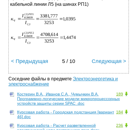
кабельной линии Л5 (на шинах РП1)
< Предыдущая
5 / 10
Следующая >
Соседние файлы в предмете
Электроэнергетика и
электроснабжение
Костерин В.А., Иванов С.А., Чумычкин В.А.
189
Программно-логические модели микропроцессорных
устройств защиты серии SPAC .doc
Курсовая работа - Городская подстанция [вариант
184
46].doc
Курсовая работа - Расчет разветвленной
236
электрической цепи постоянного тока.docx