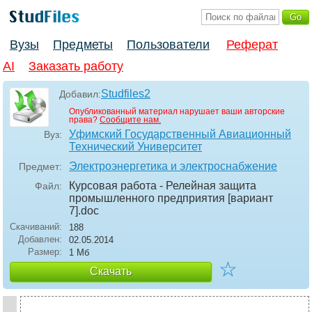
Вузы
Предметы
Пользователи
Реферат
AI
Заказать работу
Studfiles2
Добавил:
Опубликованный материал нарушает ваши авторские
права?
Сообщите нам.
Уфимский Государственный Авиационный
Вуз:
Технический Университет
Электроэнергетика и электроснабжение
Предмет:
Курсовая работа - Релейная защита
Файл:
промышленного предприятия [вариант
7]
.doc
Скачиваний:
188
Добавлен:
02.05.2014
Размер:
1 Мб
☆
Скачать