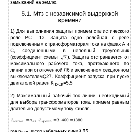
замыканий на землю.
5.1. Мтз с независимой выдержкой
времени
1) Для выполнения защиты примем статистического
реле РСТ 13. Защита одно релейная с реле
подключенным к трансформаторам тока на фазах А и
С, соединенными в неполный треугольник
(коэффициент схемы
). Защита отстраивается от
максимального рабочего тока, протекающего по
линии при отключенной Л6 и включенном секционном
выключателемQ27. Коэффициент запуска при пуске
двигателей равен К
=5,5
ПУСК
2) Максимальный рабочий ток линии, необходимый
для выбора трансформаторов тока, примем равным
длительно допустимому току кабеля.
где n
– число кабельных линий Л5