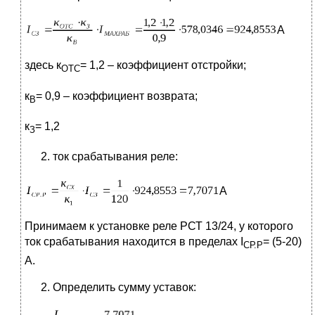
А
здесь к
= 1,2 – коэффициент отстройки;
ОТС
к
= 0,9 – коэффициент возврата;
В
к
= 1,2
З
ток срабатывания реле:
А
Принимаем к установке реле РСТ 13/24, у которого
ток срабатывания находится в пределах I
= (5-20)
СР.Р
А.
Определить сумму уставок: