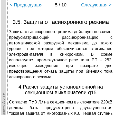
< Предыдущая
5 / 10
Следующая >
3.5. Защита от асинхронного режима
Защита от асинхронного режима действует по схеме,
предусматривающей рассинхронизацию с
автоматической разгрузкой механизма до такого
уровня, при котором обеспечивается втягивание
электродвигателя в синхронизм. В схеме
используется промежуточное реле типа РП – 252,
имеющее замедление при возврате для
предотвращения отказа защиты при биениях тока
асинхронного режима.
4 Расчет защиты установленной на
секционном выключатели q15
►Содержание►
Согласно ПУЭ /1/ на секционном выключателе 220кВ
должна бать предусмотрена двухступенчатая
токовая защита от многофазных КЗ. Первая ступень