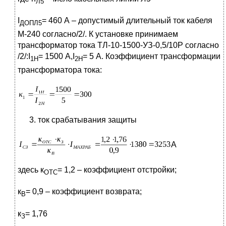
Л5
I
= 460 А – допустимый длительный ток кабеля
ДОПЛ5
М-240 согласно/2/. К установке принимаем
трансформатор тока ТЛ-10-1500-УЗ-0,5/10Р согласно
/2/:I
= 1500 А,I
= 5 А. Коэффициент трансформации
1Н
2Н
трансформатора тока:
ток срабатывания защиты
А
здесь к
= 1,2 – коэффициент отстройки;
ОТС
к
= 0,9 – коэффициент возврата;
В
к
= 1,76
З