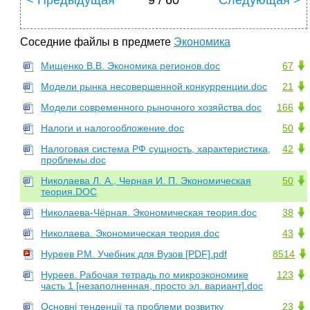
< Предыдущая
9 / 60
Следующая >
Соседние файлы в предмете
Экономика
Мищенко В.В. Экономика регионов.doc
67
Модели рынка несовершенной конкурренции.doc
21
Модели современного рыночного хозяйства.doc
166
Налоги и налогообложение.doc
50
Налоговая система РФ сущность, характеристика,
42
проблемы.doc
Николаева Л. А., Черная И. П. Экономическая
50
теория.DOC
Николаева-Чёрная. Экономическая теория.doc
38
Николаева. Экономическая теория.doc
43
Нуреев Р.М. Учебник для Вузов [PDF].pdf
8514
Нуреев. Рабочая тетрадь по микроэкономике
123
часть 1 [незаполненная, просто эл. вариант].doc
Основні тенденції та проблеми розвитку
23