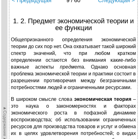
< Предыдущая
9 / 60
Следующая >
1. 2. Предмет экономической теории и
ее функции
Общепризнанного определения экономической
теории до сих пор нет. Она охватывает такой широкий
спектр значений, что при любом кратком
определении остаются без внимания какие-либо
важные аспекты
предмет
а. Однако основная
проблема экономической теории и практики состоит в
разрешении противоречия между безграничными
потребностями людей и ограниченными ресурсами.
В широком смысле слова
экономическая теория
–
это наука о закономерностях и факторах
►Содержание►
экономического роста в пофазной динамике
воспроизводства; об использовании ограниченных
ресурсов для производства товаров и услуг и обмена
их в целях удовлетворения потребностей; о видах