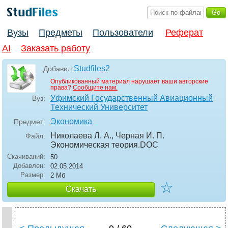
Вузы
Предметы
Пользователи
Реферат
AI
Заказать работу
Studfiles2
Добавил:
Опубликованный материал нарушает ваши авторские
права?
Сообщите нам.
Уфимский Государственный Авиационный
Вуз:
Технический Университет
Экономика
Предмет:
Николаева Л. А., Черная И. П.
Файл:
Экономическая теория
.DOC
Скачиваний:
50
Добавлен:
02.05.2014
Размер:
2 Мб
☆
Скачать