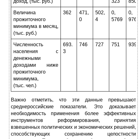
доход, (тыс. руб.)
323
850
Величина
362
471,
502,
0,
0,
прожиточного
0
4
5769
976
минимума в месяц,
(тыс. руб.)
Численность
693.
746
727
751
939
населения с
3
денежными
доходами ниже
прожиточного
минимума,
(тыс. чел.)
Важно отметить, что эти данные превышают
среднероссийские показатели. Это доказывает
необходимость применения более эффективных
инструментов реформирования, принятия
взвешенных политических и экономических решений,
способствующих сохранению целостности