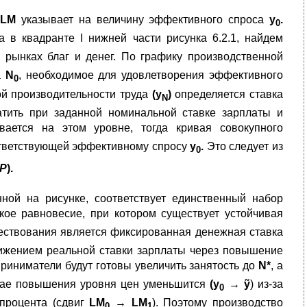
LM
указывает на величину эффективного спроса
y
.
0
а в квадранте I нижней части рисунка 6.2.1, найдем
 рынках благ и денег. По графику производственной
а
N
, необходимое для удовлетворения эффективного
0
й производительности труда
(
y
)
определяется ставка
N
атить при заданной номинальной ставке зарплаты и
вается на этом уровне, тогда кривая совокупного
оответствующей эффективному спросу
y
.
Это следует из
0
P
).
ной на рисунке, соответствует единственный набор
акое равновесие, при котором существует устойчивая
ествования является фиксированная денежная ставка
нижением реальной ставки зарплаты через повышение
риниматели будут готовы увеличить занятость до
N
*
, а
чае повышения уровня цен уменьшится
(
y
→ ỹ
) из-за
0
процента (сдвиг
LM
→
LM
). Поэтому производство
0
1