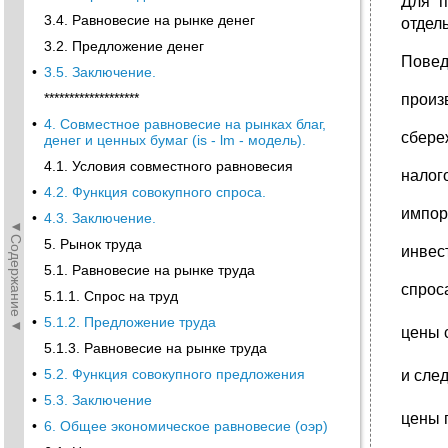
Для п
3.4. Равновесие на рынке денег
отдел
3.2. Предложение денег
Повед
•
3.5. Заключение.
*******************
произ
•
4. Совместное равновесие на рынках благ,
сбере
денег и ценных бумаг (is - lm - модель).
4.1. Условия совместного равновесия
налог
•
4.2. Функция совокупного спроса.
импор
•
4.3. Заключение.
◄Содержание◄
5. Рынок труда
инвес
5.1. Равновесие на рынке труда
спроса
5.1.1. Спрос на труд
•
5.1.2. Предложение труда
цены 
5.1.3. Равновесие на рынке труда
•
5.2. Функция совокупного предложения
и сле
•
5.3. Заключение
цены 
•
6. Общее экономическое равновесие (оэр)