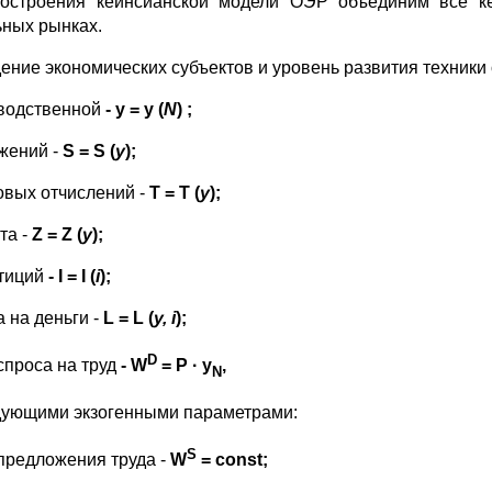
остроения кейнсианской модели ОЭР объединим все ке
ьных рынках.
ение экономических субъектов и уровень развития техник
водственной
-
y
=
y
(
N
) ;
жений -
S
=
S
(
y
);
овых отчислений -
T
=
T
(
y
);
та -
Z = Z (
y
);
тиций
- I = I (
i
);
 на деньги -
L
=
L
(
y
,
i
);
D
спроса на труд
-
W
=
P
·
y
,
N
дующими экзогенными параметрами:
S
предложения труда -
W
=
const
;