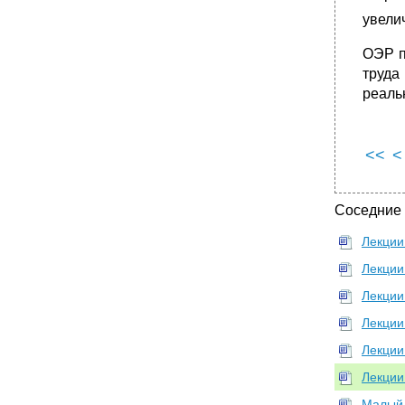
увелич
ОЭР п
труда
реаль
<<
<
Соседние
Лекции 
Лекции 
Лекции
Лекции
Лекции
Лекции
Малый 