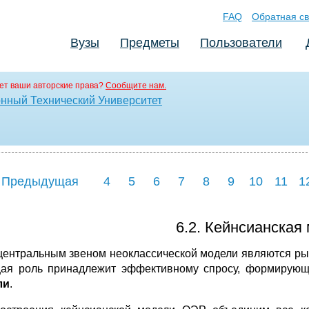
FAQ
Обратная св
Вузы
Предметы
Пользователи
ет ваши авторские права?
Сообщите нам.
нный Технический Университет
 Предыдущая
4
5
6
7
8
9
10
11
1
6.2. Кейнсианская
центральным звеном неоклассической модели являются рын
ая роль принадлежит эффективному спросу, формирующем
ли
.