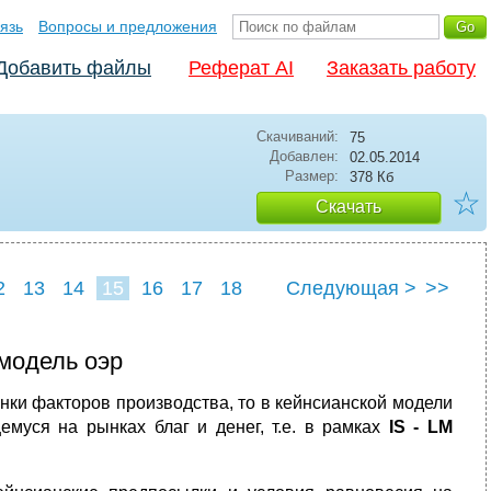
язь
Вопросы и предложения
Добавить файлы
Реферат AI
Заказать работу
Скачиваний:
75
Добавлен:
02.05.2014
Размер:
378 Кб
☆
Скачать
2
13
14
15
16
17
18
Следующая >
>>
 модель оэр
ки факторов производства, то в кейнсианской модели
уся на рынках благ и денег, т.е. в рамках
IS
-
LM