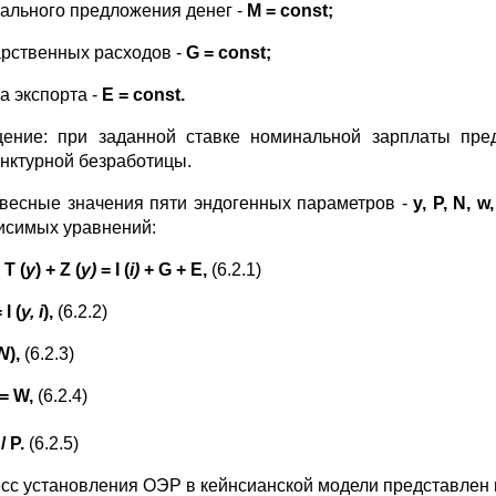
ального предложения денег -
M
=
const
;
арственных расходов -
G
=
const
;
а экспорта -
E
=
const
.
ение: при заданной ставке номинальной зарплаты пред
нктурной безработицы.
весные значения пяти эндогенных параметров -
y
,
P
,
N
,
w
исимых уравнений:
 T (
y
) + Z (
y)
= I (
i)
+ G + E,
(6.2.1)
 l (
y, i
),
(6.2.2)
N
),
(6.2.3)
= W,
(6.2.4)
/ P.
(6.2.5)
сс установления ОЭР в кейнсианской модели представлен н