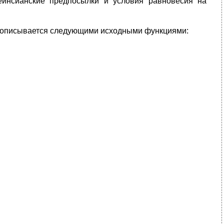
йнсианские предпосылки и условия равновесия на
и описывается следующими исходными функциями: