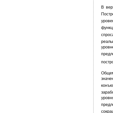
В вер
Постр
урове
функц
спро
реаль
уров
предл
постр
Общем
значе
конъю
зараб
уровн
предл
сокра