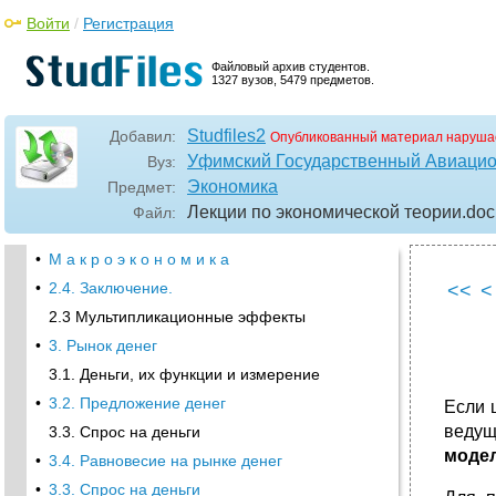
Войти
/
Регистрация
Файловый архив студентов.
1327 вузов, 5479 предметов.
Studfiles2
Добавил:
Опубликованный материал наруша
Уфимский Государственный Авиацио
Вуз:
Экономика
Предмет:
Лекции по экономической теории
.doc
Файл:
•
М а к р о э к о н о м и к а
•
2.4. Заключение.
<<
<
2.3 Мультипликационные эффекты
•
3. Рынок денег
3.1. Деньги, их функции и измерение
•
3.2. Предложение денег
Если 
ведущ
3.3. Спрос на деньги
моде
•
3.4. Равновесие на рынке денег
•
3.3. Спрос на деньги