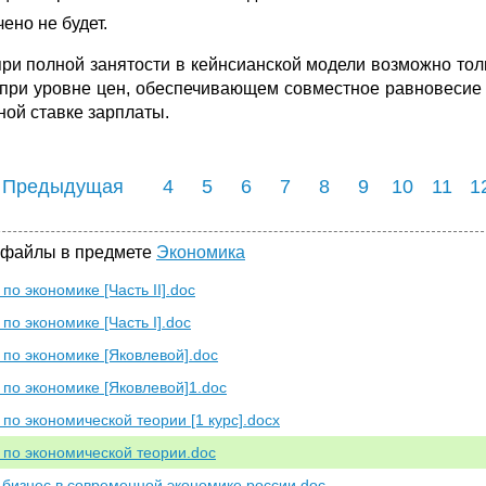
ено не будет.
ри полной занятости в кейнсианской модели возможно тол
 при уровне цен, обеспечивающем совместное равновесие н
ной ставке зарплаты.
 Предыдущая
4
5
6
7
8
9
10
11
1
 файлы в предмете
Экономика
по экономике [Часть II].doc
по экономике [Часть I].doc
 по экономике [Яковлевой].doc
 по экономике [Яковлевой]1.doc
 по экономической теории [1 курс].docx
 по экономической теории.doc
бизнес в современной экономике россии.doc