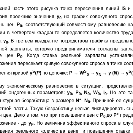
хней части этого рисунка точка пересечения линий
IS
и
оив проекцию значения
y
на график совокупного спрос
0
нь цен
P
, соответствующий совместному равновесию на
0
ии в четвертом квадранте определяется количество труд
са
y
.
В третьем квадранте посредством графика предельно
0
ной зарплаты, которую предприниматели согласны запл
не цен
P
. Когда ставка реальной зарплаты устанавли
0
ожения пересекает кривую совокупного спроса в точке с
S
S
S
оения кривой
y
(
P
)
по цепочке:
P
→
W
→
y
→
y
(
N
) →
y
(
0
N
у экономическому равновесию в ситуации, представлен
ний эндогенных параметров:
y
,
P
,
N
,
W
,
i
. Но это т
0
0
0
0
0
нктурная безработица в размере
N
*-
N
. Причиной ее сущ
0
отной платы. Такую безработицу нельзя ликвидировать с
я цен. Дело в том, что при повышении цен с
P
до
P
*
предп
0
ожение - до
y
.
Но величина эффективного спроса в слу
F
щения реального количества денег и повышения ставки 