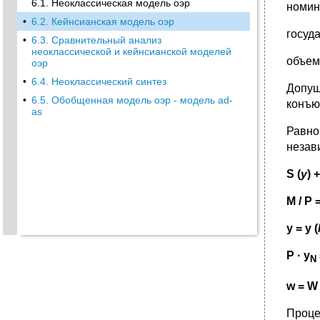
6.1. Неоклассическая модель оэр
номин
•
6.2. Кейнсианская модель оэр
госуд
•
6.3. Сравнительный анализ
неоклассической и кейнсианской моделей
объем
оэр
•
6.4. Неоклассический синтез
Допущ
•
6.5. Обобщенная модель оэр - модель ad-
конъю
as
Равно
незав
S (
y
) +
M / P =
y = y (
P
· y
N
w = W 
Проце