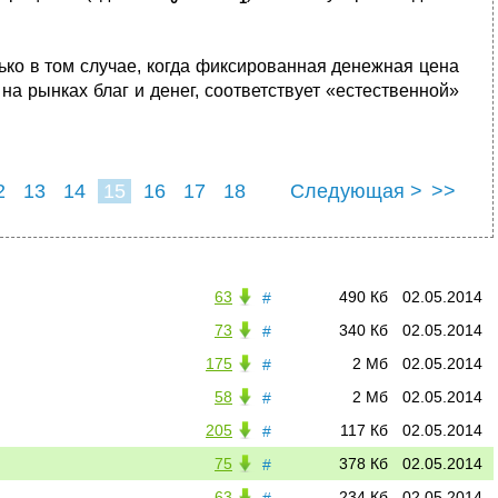
ько в том случае, когда фиксированная денежная цена
а рынках благ и денег, соответствует «естественной»
2
13
14
15
16
17
18
Следующая >
>>
63
490 Кб
02.05.2014
#
73
340 Кб
02.05.2014
#
175
2 Мб
02.05.2014
#
58
2 Мб
02.05.2014
#
205
117 Кб
02.05.2014
#
75
378 Кб
02.05.2014
#
63
234 Кб
02.05.2014
#