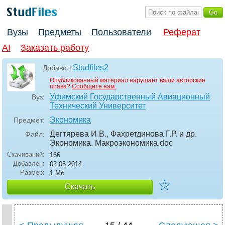
Вузы
Предметы
Пользователи
Реферат
AI
Заказать работу
Studfiles2
Добавил:
Опубликованный материал нарушает ваши авторские
права?
Сообщите нам.
Уфимский Государственный Авиационный
Вуз:
Технический Университет
Экономика
Предмет:
Дегтярева И.В., Фахретдинова Г.Р. и др.
Файл:
Экономика. Макроэкономика
.doc
Скачиваний:
166
Добавлен:
02.05.2014
Размер:
1 Мб
☆
Скачать