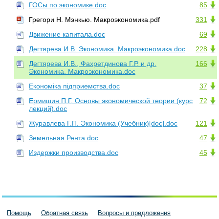
ГОСы по экономике.doc
85
Грегори Н. Мэнкью. Макроэкономика.pdf
331
Движение капитала.doc
69
Дегтярева И.В. Экономика. Макроэкономика.doc
228
Дегтярева И.В., Фахретдинова Г.Р. и др.
166
Экономика. Макроэкономика.doc
Економіка підприемства.doc
37
Ермишин П.Г. Основы экономической теории (курс
72
лекций).doc
Журавлева Г.П. Экономика (Учебник)[doc].doc
121
Земельная Рента.doc
47
Издержки производства.doc
45
Помощь
Обратная связь
Вопросы и предложения