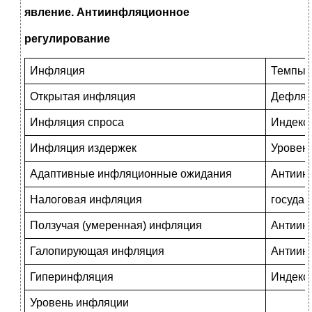
явление. Антиинфляционное
регулирование
Инфляция
Темпы 
Открытая инфляция
Дефлят
Инфляция спроса
Индекс 
Инфляция издержек
Уровен
Адаптивные инфляционные ожидания
Антиин
Налоговая инфляция
государ
Ползучая (умеренная) инфляция
Антиин
Галопирующая инфляция
Антиин
Гиперинфляция
Индекс
Уровень инфляции