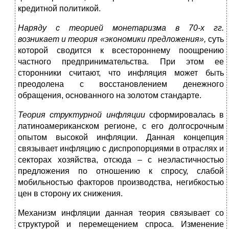
кредитной политикой.
Наряду с теорией монетаризма в 70-х гг.
возникает и теория «экономики
предложения»,
суть
которой сводится к всестороннему поощрению
частного предпринимательства. При этом ее
сторонники считают, что инфляция может быть
преодолена с восстановлением денежного
обращения, основанного на золотом стандарте.
Теория структурной инфляции
сформировалась в
латиноамериканском регионе, с его долгосрочным
опытом высокой инфляции. Данная концепция
связывает инфляцию с диспропорциями в отраслях и
секторах хозяйства, отсюда – с неэластичностью
предложения по отношению к спросу, слабой
мобильностью факторов производства, негибкостью
цен в сторону их снижения.
Механизм инфляции данная теория связывает со
структурой и перемещением спроса. Изменение