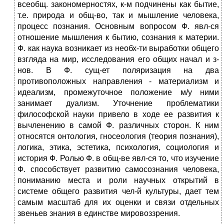
всеобщ. закономерностях, к-м подчинены как бытие,
т.е. природа и общ-во, так и мышление человека,
процесс познания. Основным вопро­сом Ф. явл-ся
отношение мышления к бытию, сознания к материи.
Ф. как наука возникает из необх-ти выработки общего
взгляда на мир, исследования его общих начал и з-
нов. В Ф. сущ-ет поляризация на два
противоположных направления - материализм и
идеализм, промежуточное положение м/у ними
занимает дуализм. Уточне­ние проблематики
философской науки привело в ходе ее развития к
вычленению в самой Ф. различных сторон. К ним
относятся онто­логия, гносео­логия (теория познания),
логика, этика, эстетика, психология, социология и
история Ф. Ролью Ф. в общ-ве явл-ся то, что изучение
Ф. способствует развитию самосознания человека,
пониманию места и роли научных открытий в
системе общего развития чел-й культуры, дает тем
самым мас­штаб для их оценки и связи отдельных
звеньев знания в единстве мировоззрения.