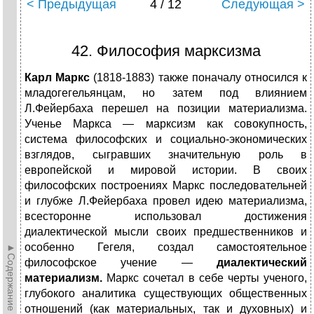
< Предыдущая
4 / 12
Следующая >
42. Философия марксизма
Карл Маркс
(1818-1883) также поначалу относился к
младогегельянцам, но затем под влиянием
Л.Фейербаха перешел на позиции материализма.
Ученье Маркса — марксизм как совокупность,
система философских и социально-экономических
взглядов, сыгравших значительную роль в
европейской и мировой истории. В своих
философских построениях Маркс последовательней
и глубже Л.Фейербаха провел идею материализма,
всесторонне использовал достижения
диалектической мысли своих предшественников и
особенно Гегеля, создал самостоятельное
►Содержание►
философское учение —
диалектический
материализм.
Маркс сочетал в себе черты ученого,
глубокого аналитика существующих общественных
отношений (как материальных, так и духовных) и