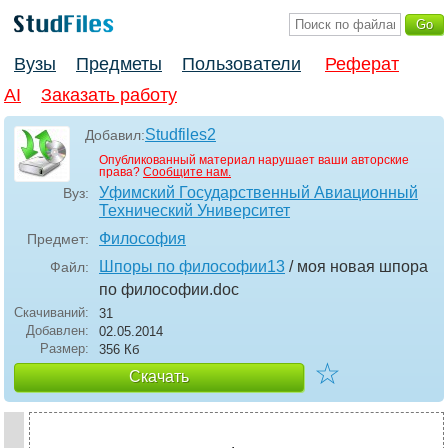
Вузы
Предметы
Пользователи
Реферат
AI
Заказать работу
Studfiles2
Добавил:
Опубликованный материал нарушает ваши авторские
права?
Сообщите нам.
Уфимский Государственный Авиационный
Вуз:
Технический Университет
Философия
Предмет:
Шпоры по философии13
/ моя новая шпора
Файл:
по философии
.doc
Скачиваний:
31
Добавлен:
02.05.2014
Размер:
356 Кб
☆
Скачать