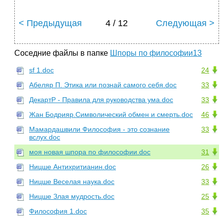
< Предыдущая
4 / 12
Следующая >
Соседние файлы в папке
Шпоры по философии13
sf 1.doc
24
Абеляр П. Этика или познай самого себя.doc
33
ДекартР - Правила для руководства ума.doc
33
Жан Бодрияр.Символический обмен и смерть.doc
46
Мамардашвили Философия - это сознание
33
вслух.doc
моя новая шпора по философии.doc
31
Ницше Антихритианин.doc
26
Ницше Веселая наука.doc
33
Ницше Злая мудрость.doc
25
Философия 1.doc
35