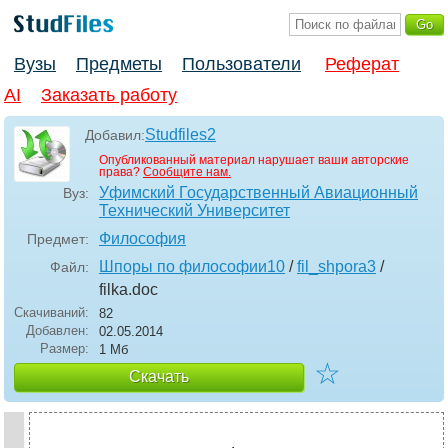
Вузы
Предметы
Пользователи
Реферат
AI
Заказать работу
Studfiles2
Добавил:
Опубликованный материал нарушает ваши авторские
права?
Сообщите нам.
Уфимский Государственный Авиационный
Вуз:
Технический Университет
Философия
Предмет:
Шпоры по философии10
/
fil_shpora3
/
Файл:
filka
.doc
Скачиваний:
82
Добавлен:
02.05.2014
Размер:
1 Мб
☆
Скачать