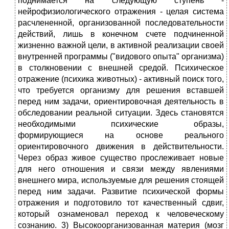
поднимается на следующую ступень -
нейрофизиологического отражения - целая система
расчлененной, организованной последовательности
действий, лишь в конечном счете подчиненной
жизненно важной цели, в активной реализации своей
внутренней программы ("видового опыта" организма)
в столкновении с внешней средой. Психическое
отражение (психика животных) - активный поиск того,
что требуется организму для решения вставшей
перед ним задачи, ориентировочная деятельность в
обследовании реальной ситуации. Здесь становятся
необходимыми психические образы,
формирующиеся на основе реального
ориентировочного движения в действительности.
Через образ живое существо прослеживает новые
для него отношения и связи между явлениями
внешнего мира, используемые для решения стоящей
перед ним задачи. Развитие психической формы
отражения и подготовило тот качественный сдвиг,
который ознаменовал переход к человеческому
сознанию. 3) Высокоорганизованная материя (мозг