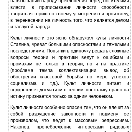
навязывании народу преклонения перед носителями
власти, в приписывании личности способности
творить историю по своему усмотрению и произволу,
в перенесении на личность того, что является делом
и заслугой народа.
Культ личности это ясно обнаружил культ личности
Сталина, чреват большими опасностями и тяжелыми
последствиями. Попытки в одиночку решать сложные
вопросы теории и практики ведут к ошибкам и
промахам не только в теории, но и на практике
(проблема темпа коллективизации, вывод об
обострении классовой борьбы по мере успехов
социализма и т.д.). Культ личности питает и
подкрепляет догматизм в теории, поскольку право на
истину признается только за одним человеком.
Культ личности особенно опасен тем, что он влечет за
собой разрушение законности и подмену ее
произволом, что ведет к массовым репрессиям.
Наконец, пренебрежение интересами рядовых