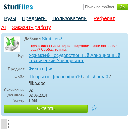
Вузы
Предметы
Пользователи
Реферат
AI
Заказать работу
Studfiles2
Добавил:
Опубликованный материал нарушает ваши авторские
права?
Сообщите нам.
Уфимский Государственный Авиационный
Вуз:
Технический Университет
Философия
Предмет:
Шпоры по философии10
/
fil_shpora3
/
Файл:
filka
.doc
Скачиваний:
82
Добавлен:
02.05.2014
Размер:
1 Мб
☆
Скачать