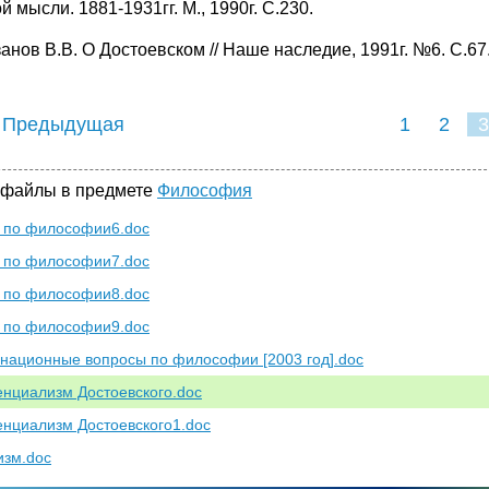
й мысли. 1881-1931гг. М., 1990г. С.230.
анов В.В. О Достоевском // Наше наследие, 1991г. №6. С.67
 Предыдущая
1
2
3
 файлы в предмете
Философия
 по философии6.doc
 по философии7.doc
 по философии8.doc
 по философии9.doc
национные вопросы по философии [2003 год].doc
енциализм Достоевского.doc
енциализм Достоевского1.doc
зм.doc