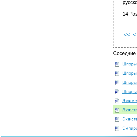
русско
14 Роз
<<
<
Соседние
Шпоры
Шпоры
Шпоры
Шпоры
Экзаме
Экзист
Экзист
Эмпири