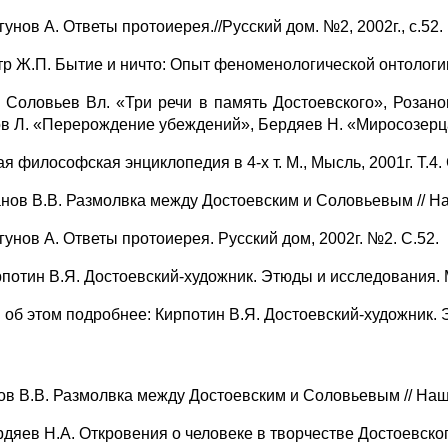
унов А. Ответы протоиерея.//Русский дом. №2, 2002г., с.52.
тр Ж.П. Бытие и ничто: Опыт феноменологической онтологии.
: Соловьев Вл. «Три речи в память Достоевского», Роза
в Л. «Перерождение убеждений», Бердяев Н. «Миросозерц
я философская энциклопедия в 4-х т. М., Мысль, 2001г. Т.4.
анов В.В. Размолвка между Достоевским и Соловьевым // На
гунов А. Ответы протоиерея. Русский дом, 2002г. №2. С.52.
рпотин В.Я. Достоевский-художник. Этюды и исследования. М.
. об этом подробнее: Кирпотин В.Я. Достоевский-художник. 
ов В.В. Размолвка между Достоевским и Соловьевым // Наше
рдяев Н.А. Откровения о человеке в творчестве Достоевског