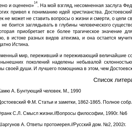
14
ено и оценено»
. На мой взгляд, несомненная заслуга Фе
огих привел к пониманию идей христианства. Достоевски
ек не может не ставить вопросы о жизни и смерти, о цели с
н не боится заглядывать в глубины человеческого существ
которая приобретает все более трагическое значение дл
ю, в истоке разных видов атеизма, и она остается мучит
датно Истина.
менный мир, переживший и переживающий величайшие соци
нынешних поколений наделены небывалой склонностью
ны своей души. И лучшего помощника в этом, чем Достоевски
Список литер
Камю А. Бунтующий человек. М., 1990
Достоевский Ф.М. Статьи и заметки, 1862-1865. Полное собр.соч
Франк С.Л. Смысл жизни.//Вопросы философии, 1990г. №6
Шаргунов А. Ответы протоиерея.//Русский дом. №2, 2002г.