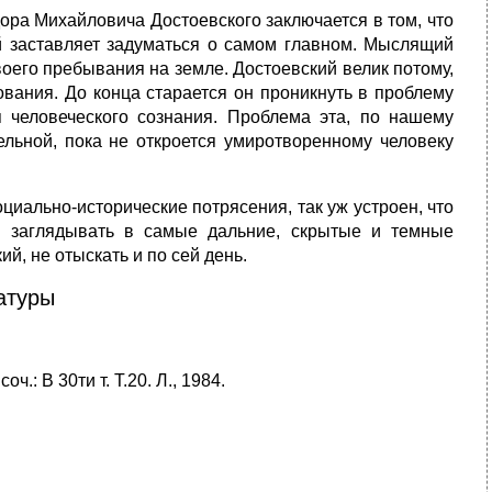
дора Михайловича Достоевского заключается в том, что
й заставляет задуматься о самом главном. Мыслящий
воего пребывания на земле. Достоевский велик потому,
ования. До конца старается он проникнуть в проблему
я человеческого сознания. Проблема эта, по нашему
ельной, пока не откроется умиротворенному человеку
ально-исторические потрясения, так уж устроен, что
 заглядывать в самые дальние, скрытые и темные
й, не отыскать и по сей день.
атуры
.: В 30ти т. Т.20. Л., 1984.