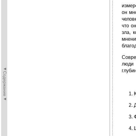
измер
он мн
челов
что о
зла, 
мнени
благо
Совре
люди 
◄Содержание◄
глуби