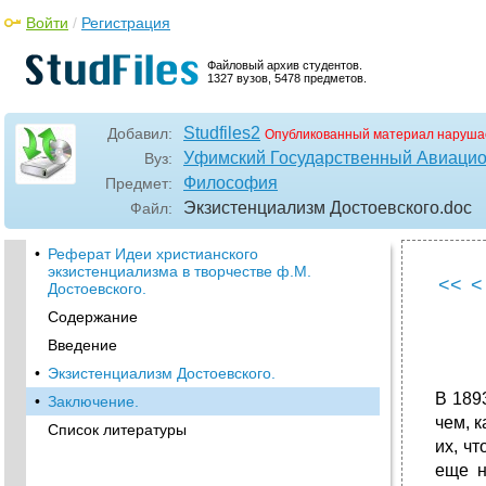
Войти
/
Регистрация
Файловый архив студентов.
1327 вузов, 5478 предметов.
Studfiles2
Добавил:
Опубликованный материал наруша
Уфимский Государственный Авиацио
Вуз:
Философия
Предмет:
Экзистенциализм Достоевского
.doc
Файл:
•
Реферат Идеи христианского
экзистенциализма в творчестве ф.М.
<<
<
Достоевского.
Содержание
Введение
•
Экзистенциализм Достоевского.
В 189
•
Заключение.
чем, 
Список литературы
их, ч
еще н