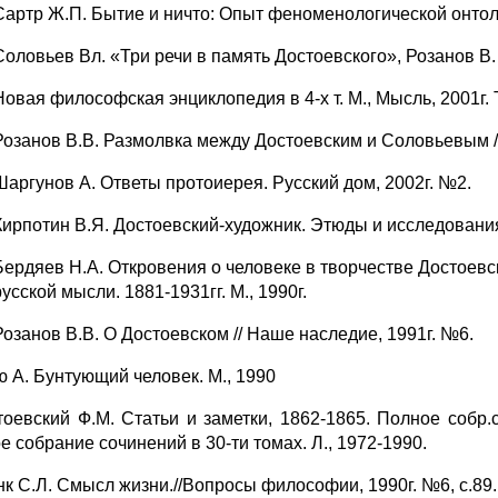
Сартр Ж.П. Бытие и ничто: Опыт феноменологической онтолог
Соловьев Вл. «Три речи в память Достоевского», Розанов 
Новая философская энциклопедия в 4-х т. М., Мысль, 2001г. Т
Розанов В.В. Размолвка между Достоевским и Соловьевым /
Шаргунов А. Ответы протоиерея. Русский дом, 2002г. №2.
Кирпотин В.Я. Достоевский-художник. Этюды и исследования.
Бердяев Н.А. Откровения о человеке в творчестве Достоевск
русской мысли. 1881-1931гг. М., 1990г.
Розанов В.В. О Достоевском // Наше наследие, 1991г. №6.
ю А. Бунтующий человек. М., 1990
оевский Ф.М. Статьи и заметки, 1862-1865. Полное собр.соч
е собрание сочинений в 30-ти томах. Л., 1972-1990.
нк С.Л. Смысл жизни.//Вопросы философии, 1990г. №6, с.89.