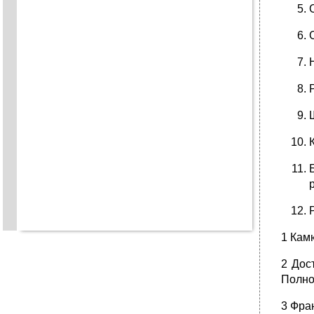
1 Кам
2 Дост
Полно
3 Фра