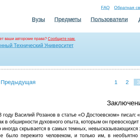
FAQ
Обратная св
Вузы
Предметы
Пользователи
ет ваши авторские права?
Сообщите нам.
нный Технический Университет
 Предыдущая
1
2
3
Заключен
3 году Василий Розанов в статье «О Достоевском» писал: 
как в обширности духовного опыта, которым он превосходит 
то иногда скрывается в самых темных, невысказывающихся ха
е было пережито человеком, и только им, в необъятно 