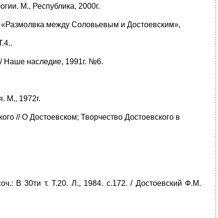
ии. М., Республика, 2000г.
В. «Размолвка между Соловьевым и Достоевским»,
.4..
/ Наше наследие, 1991г. №6.
 М., 1972г.
ого // О Достоевском; Творчество Достоевского в
.: В 30ти т. Т.20. Л., 1984. с.172. / Достоевский Ф.М.