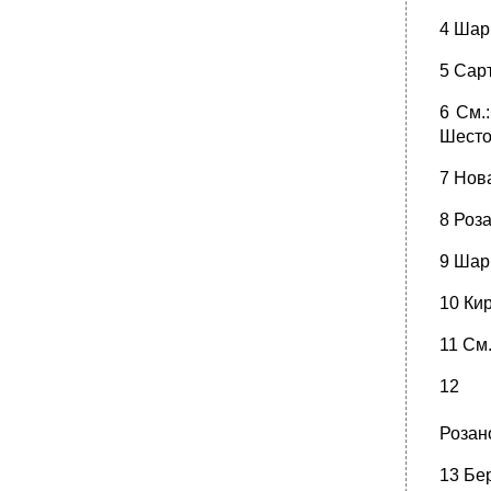
4 Шарг
5 Сар
6 См.
Шесто
7 Нова
8 Роз
9 Шар
10 Ки
11 См
12
Розан
13 Бе