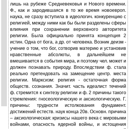
лишь на рубеже Средневековья и Нового времени.
Ф., как и зародившаяся в то же время новоевроп.
наука, не сразу вступила в идеологич. конкуренцию с
религией, между ними как бы были разделены сферы
влияния при сохранении верховного авторитета
религии. Была официально принята концепция 2
истин. Одна от бога, а др. от человека. Возник деизм -
учение о том, что бог, сотворив материю и установив
нравственные абсолюты, в дальнейшем не
вмешивается в события мира, и поэтому чел. может и
должен познавать природу. Впоследствии ф. стала
реально претендовать на замещение центр. места
религии. Марксизм: религия - остаточная форма
обществ. сознания. Значит. часть идеалист течений
ф. стремится к синтезу религии и ф. 2 причины такого
стремления: гносеологическую и аксиологическую. Г.
причины: трудности истолкования фундамент.
достижений естеств. наук конца 20в. Основн. причина
– аксиологическая: кризисы нашего века с мировыми
войнами, опасность ядерной войны, и истощения