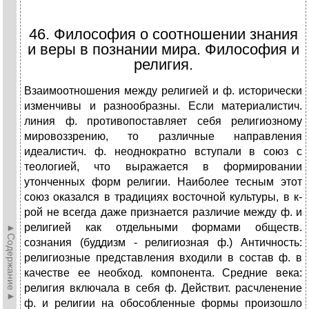
46. Философия о соотношении знания
и веры в познании мира. Философия и
религия.
Взаимоотношения между религией и ф. исторически
изменчивы и разнообразны. Если материалистич.
линия ф. противопоставляет себя религиозному
мировоззрению, то различные направления
идеалистич. ф. неоднократно вступали в союз с
теологией, что выражается в формировании
утонченных форм религии. Наиболее тесным этот
союз оказался в традициях восточной культуры, в к-
рой не всегда даже признается различие между ф. и
религией как отдельными формами обществ.
►Содержание►
сознания (буддизм - религиозная ф.) Античность:
религиозные представления входили в состав ф. в
качестве ее необход. компонента. Средние века:
религия включала в себя ф. Действит. расчленение
ф. и религии на обособленные формы произошло