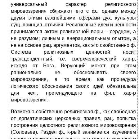
универсальный характер религиозного
мировоззрения сближают его с ф., однако между
двумя этими важнейшими сферами дух. культуры
сущ. принцип. отличия. Религиозные идеи и ценности
принимаются актом религиозной веры – сердцем, а
не разумом; личным и внерациональным опытом, а
не на основе рац. аргументов, как это свойственно ф.
Система религиозных ценностей носит
трансцендентный, т.е. сверхчеловеческий хар-р,
исходя от Бога. Верующий может при этом
рационально не обосновывать своего
мировоззрения, в то время как процедура
логического обоснования своих идей обязательна
для чел., претендующего на фил. хар-р
мировоззрения.
Возможна собственно религиозная ф., как свободная
от догматических церковных правил, рац. попытка
построения целостного религиозного мировоззрения
(Соловьев). Раздел ф., к-рый занимается изучением
природы религиозного опыта, его места в культуре и