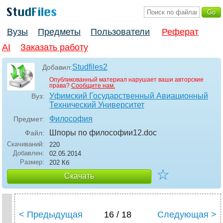
Вузы
Предметы
Пользователи
Реферат
AI
Заказать работу
Studfiles2
Добавил:
Опубликованный материал нарушает ваши авторские
права?
Сообщите нам.
Уфимский Государственный Авиационный
Вуз:
Технический Университет
Философия
Предмет:
Шпоры по философии12
.doc
Файл:
Скачиваний:
220
Добавлен:
02.05.2014
Размер:
202 Кб
☆
Скачать
< Предыдущая
16 / 18
Следующая >