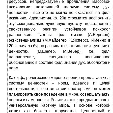
ресурсов, непредсказуемые проявления массовой
психологии, потерявшей твердую систему дух.
ценностей - все это не могло не сказаться на фил.
исканиях. Идеалистич. ф. 20в стремится восполнить
эту эмоционально-душевную пустоту, восстановить
свойственную религии устойчивое психолог.
равновесие. Таковы фил жизни (А.Бергсон),
экзистенциализм (М.Хайдегер, К.Ясперс). Именно в
20 в. начала бурно развиваться аксиология - учение о
ценностях. (М.Шелер, М.Вебер), т.е. фил.
направление, специально посвященное
обоснованию в составе фил. знания дух. абсолютов и
норм.
Как и ф., религиозное мировоззрение предлагает чел.
систему ценностей – норм, идеалов и целей
деятельности, в соответствии с которыми он может
планировать свое поведение в мире, совершать акты
оценки и самооценки. Религия также предлагает свою
универсальную картину мира, в основе которой
лежит акт божеств. творчества. Ценностный и