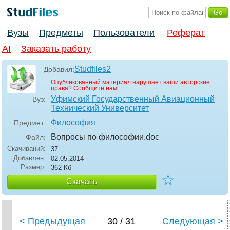
Вузы
Предметы
Пользователи
Реферат
AI
Заказать работу
Studfiles2
Добавил:
Опубликованный материал нарушает ваши авторские
права?
Сообщите нам.
Уфимский Государственный Авиационный
Вуз:
Технический Университет
Философия
Предмет:
Вопросы по философии
.doc
Файл:
Скачиваний:
37
Добавлен:
02.05.2014
Размер:
362 Кб
☆
Скачать
< Предыдущая
30 / 31
Следующая >