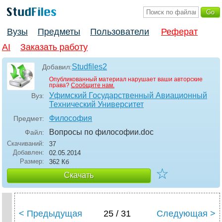
Вузы
Предметы
Пользователи
Реферат
AI
Заказать работу
Studfiles2
Добавил:
Опубликованный материал нарушает ваши авторские
права?
Сообщите нам.
Уфимский Государственный Авиационный
Вуз:
Технический Университет
Философия
Предмет:
Вопросы по философии
.doc
Файл:
Скачиваний:
37
Добавлен:
02.05.2014
Размер:
362 Кб
☆
Скачать
< Предыдущая
25 / 31
Следующая >