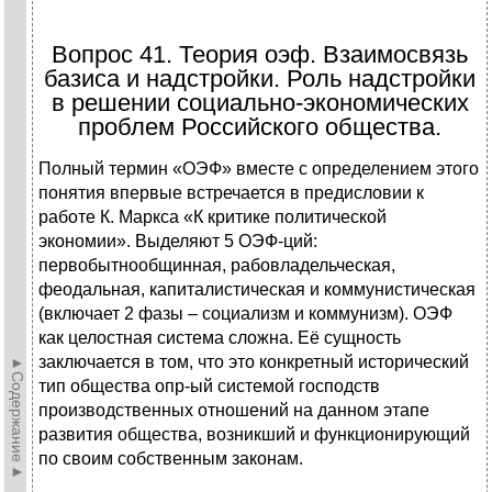
Вопрос 41. Теория оэф. Взаимосвязь
базиса и надстройки. Роль надстройки
в решении социально-экономических
проблем Российского общества.
Полный термин «ОЭФ» вместе с определением этого
понятия впервые встречается в предисловии к
работе К. Маркса «К критике политической
экономии». Выделяют 5 ОЭФ-ций:
первобытнообщинная, рабовладельческая,
феодальная, капиталистическая и коммунистическая
(включает 2 фазы – социализм и коммунизм). ОЭФ
как целостная система сложна. Её сущность
заключается в том, что это конкретный исторический
►Содержание►
тип общества опр-ый системой господств
производственных отношений на данном этапе
развития общества, возникший и функционирующий
по своим собственным законам.