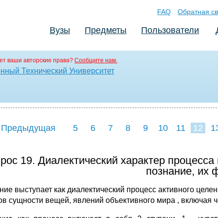
FAQ
Обратная св
Вузы
Предметы
Пользователи
ет ваши авторские права?
Сообщите нам.
нный Технический Университет
 Предыдущая
5
6
7
8
9
10
11
12
1
20
21
22
23
рос 19. Диалектический характер процесса
познание, их 
ние выступает как диалектический процесс активного целе
ов сущности вещей, явлений объективного мира , включая ч