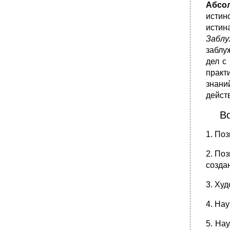
Вопрос 37. Проблема человека в
Абсо
философии. Природное и социальное в
истин
человеке. Проблема человека и его свобода
истин
в философии.
Забл
•
Вопрос 38. Духовная жизнь общества и
общественное сознание. Взаимосвязь
заблу
общественного бытия и общественного
дел с
сознания.
практ
•
Вопрос 39. Обыденное и теоретическое
знани
сознание. Общественная психология и
дейст
идеология. Массовое сознание,
общественное мнение.
В
Вопрос 40. Наука, ее сущность, функции,
закономерности развития.
1. По
•
Вопрос 42. Политическое и правовое
сознание, их роль в общественной жизни.
2. По
•
Вопрос 43. Нравственное сознание, его
созда
специфика и роль в жизни общества.
•
Вопрос 44. Эстетическое сознание, его
3. Ху
сущность, структура и функции.
•
Вопрос 45. Общественный прогресс и его
4. На
критерии. Человечество перед лицом
глобальных проблем. Социальный прогресс
5. На
и его критерий.