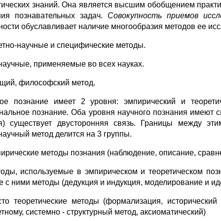
тических знаний. Она является высшим обобщением практи
ия познавательных задач.
Совокупность приемов исс
ности обуславливает наличие многообразия методов ее ис
етно-научные и специфические методы.
аучные, применяемые во всех науках.
щий, философский метод.
ое познание имеет 2 уровня: эмпирический и теорети
нальное познание. Оба уровня научного познания имеют с
я) существует двусторонняя связь. Границы между эти
аучный метод делится на 3 группы.
пирические методы познания (наблюдение, описание, сравн
тоды, используемые в эмпирическом и теоретическом позн
е с ними методы (дедукция и индукция, моделирование и и
сто теоретические методы (формализация, исторический
етному, системно - структурный метод, аксиоматический)