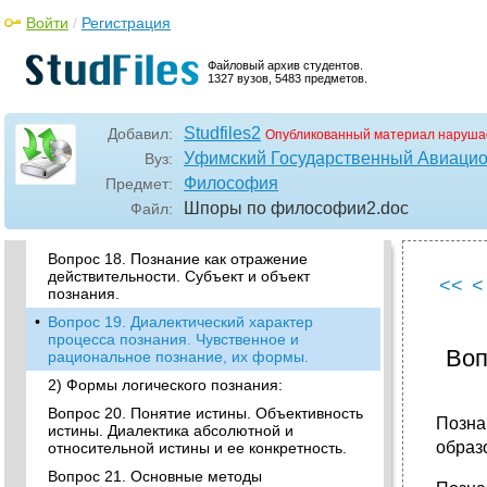
•
Вопрос 14. Универсальные связи бытия:
Войти
/
Регистрация
Единичное и общее, сущность и явление.
Сущность и явление
Файловый архив студентов.
1327 вузов, 5483 предметов.
•
Вопрос 15. Роль философии в жизни
общества. Функции философии и ее
структура.
Studfiles2
Добавил:
Опубликованный материал наруша
Вопрос 16. Связи детерминации:
Уфимский Государственный Авиацио
Вуз:
Необходимость и случайность, причина и
Философия
Предмет:
следствие, возможность и действительность.
Шпоры по философии2
.doc
Файл:
•
Вопрос 17. Мировоззрение и его структура.
Исторические типы мировоззрения.
Вопрос 18. Познание как отражение
действительности. Субъект и объект
<<
<
познания.
•
Вопрос 19. Диалектический характер
процесса познания. Чувственное и
Воп
рациональное познание, их формы.
2) Формы логического познания:
Вопрос 20. Понятие истины. Объективность
Позна
истины. Диалектика абсолютной и
образ
относительной истины и ее конкретность.
Вопрос 21. Основные методы