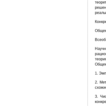
теоре
•
Вопрос 46. Общественное производство и
решен
его структура: материальное и духовное
реаль
производство.
•
Вопрос 47. Сущность диалектико-
Конкр
материалистического подхода к обществу и
его истории.
Общен
Вопрос 48. Религиозное и атеистическое
сознание: сущность, функции, специфика.
Всеоб
•
Вопрос 49. Понятие культуры. Единство и
многообразие культур.
Научн
•
Вопрос 50. Понятие цивилизации.
рацио
Цивилизация как социокультурное явление.
теори
Мировая цивилизация и основные этапы ее
становления и развития.
Общен
1. Эм
2. Ме
схожи
3. Чи
конкр