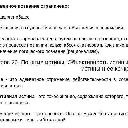
венное познание ограничено:
ыделяет общее
ает знания по сущности и не дает объяснения и понимания.
недостаток преодолевается путем логического познания, о
е в процессе познания нельзя абсолютизировать как значен
 значение логического познания (рационализм).
рос 20. Понятие истины. Объективность истины
истины и ее конк
на -
это адекватное отражение действительности в созн
тивностью.
тивная истина
- это такое знание, содержание которого, 
св-в человека.
жение истины - это процесс. Она не может быть постигн
ительные истины к абсолютной.