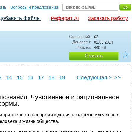
язь
Вопросы и предложения
Добавить файлы
Реферат AI
Заказать работу
Скачиваний:
63
Добавлен:
02.05.2014
Размер:
440 Кб
☆
Скачать
3
14
15
16
17
18
19
Следующая >
>>
24
25
 познания. Чувственное и рациональное
формы.
направленного воспроизведения в системе идеальных
еловека и жизнь общества.