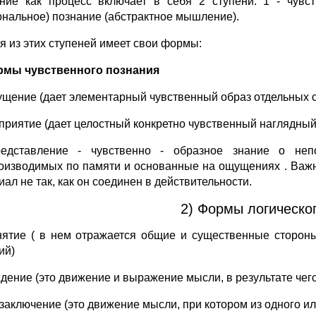
ние как процесс включает в себя 2 ступени. 1 - чувст
ональное) познание (абстрактное мышление).
я из этих ступеней имеет свои формы:
рмы чувственного познания
ущение (дает элементарный чувственный образ отдельных с
сприятие (дает целостный конкретно чувственный наглядный
едставление - чувственно - образное знание о неп
оизводимых по памяти и основанные на ощущениях . Важ
ал не так, как он соединен в действительности.
2) Формы логическог
нятие ( в нем отражается общие и существенные стороны
ий)
ждение (это движение и выражение мысли, в результате чего
озаключение (это движение мысли, при котором из одного и