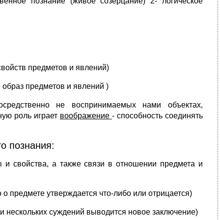
венное познание (живое созерцание) 2- логическое
войств предметов и явлений)
 образ предметов и явлений )
осредственно не воспринимаемых нами объектах,
ную роль играет
воображение
- способность соединять
о познания:
 и свойства, а также связи в отношении предмета и
 о предмете утверждается что-либо или отрицается)
ли нескольких суждений выводится новое заключение)