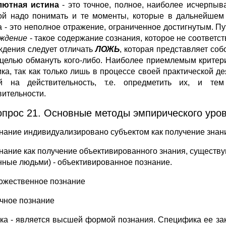
лютная истина
- это точное, полное, наиболее исчерпы
ой надо понимать и те моменты, которые в дальнейшем
а - это неполное отражение, ограниченное достигнутым. Пу
уждение
- такое содержание сознания, которое не соответст
ждения следует отличать
ЛОЖЬ
, которая представляет со
 целью обмануть кого-либо. Наиболее приемлемым критер
ика, так как только лишь в процессе своей практической
й на действительность, т.е. опредметить их, и те
вительности.
опрос 21. Основные методы эмпирического уров
знание индивидуализировано субъектом как получение знан
знание как получение объективированного знания, существу
нные людьми) - объективированное познание.
дожественное познание
учное познание
ука - является высшей формой познания. Специфика ее за