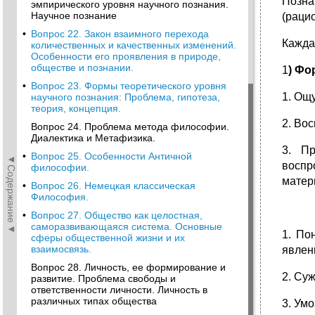
Позна
эмпирического уровня научного познания.
Научное познание
(раци
•
Вопрос 22. Закон взаимного перехода
Кажда
количественных и качественных изменений.
Особенности его проявления в природе,
обществе и познании.
1
) Фо
•
Вопрос 23. Формы теоретического уровня
1. Ощ
научного познания: Проблема, гипотеза,
теория, концепция.
2. Во
Вопрос 24. Проблема метода философии.
Диалектика и Метафизика.
3. Пр
•
Вопрос 25. Особенности Античной
◄Содержание◄
воспр
философии.
матери
•
Вопрос 26. Немецкая классическая
Философия.
•
Вопрос 27. Общество как целостная,
саморазвивающаяся система. Основные
1. По
сферы общественной жизни и их
взаимосвязь.
явлен
Вопрос 28. Личность, ее формирование и
2. Су
развитие. Проблема свободы и
ответственности личности. Личность в
различных типах общества
3. Ум