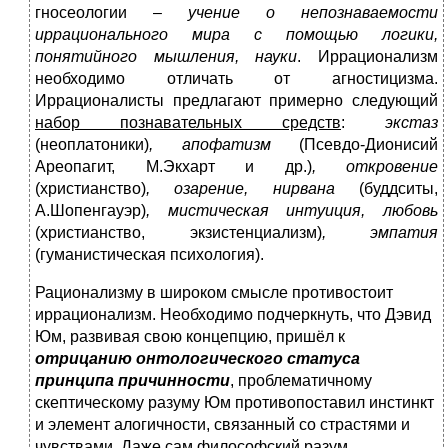
гносеологии –
учение о непознаваемости
иррационального мира с помощью логики,
понятийного мышления, науки
. Иррационализм
необходимо отличать от агностицизма.
Иррационалисты предлагают примерно следующий
набор познавательных средств
:
экстаз
(неоплатоники)
,
апофатизм
(Псевдо-Дионисий
Ареопагит, М.Экхарт и др.)
,
откровение
(христианство)
,
озарение, нирвана
(буддситы,
А.Шопенгауэр)
,
мистическая интуиция, любовь
(христианство, экзистенциализм)
,
эмпатия
(гуманистическая психология).
Рационализму в широком смысле противостоит
иррационализм. Необходимо подчеркнуть, что Дэвид
Юм, развивая свою концепцию, пришёл к
отрицанию онтологического статуса
принципа причинности
, проблематичному
скептическому разуму Юм противопоставил инстинкт
и элемент алогичности, связанный со страстями и
чувствами. Даже сам философский разум,