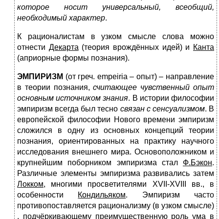
которое носит универсальный, всеобщий,
необходимый характер
.
К рационалистам в узком смысле слова можно
отнести
Декарта
(теория врождённых идей) и
Канта
(априорные формы познания).
ЭМПИРИЗМ
(от греч. empeiria – опыт) – направление
в теории познания,
считающее чувственный опыт
основным источником знания
. В истории философии
эмпиризм всегда был тесно
связан с сенсуализмом
. В
европейской философии Нового времени эмпиризм
сложился в одну из основных концепций теории
познания, ориентированных на практику научного
исследования внешнего мира. Основоположником и
крупнейшим поборником эмпиризма стал
Ф.Бэкон
.
Различные элементы эмпиризма развивались затем
Локком,
многими просветителями XVII-XVIII вв., в
особенности
Кондильяком
. Эмпиризм часто
противопоставляется рационализму (в узком смысле)
, подчёркивающему преимущественную роль ума в