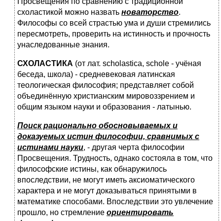
Просвещения по сравнению с традиционной
схоластикой можно назвать
новаторство
.
Философы со всей страстью ума и души стремились
пересмотреть, проверить на истинность и прочность
унаследованные знания.
СХОЛАСТИКА
(от лат. scholastica, schole - учёная
беседа, школа) - средневековая латинская
теологическая философия; представляет собой
объединённую христианским мировоззрением и
общим языком науки и образования - латынью.
Поиск рационально обосновываемых и
доказуемых истин философии, сравнимых с
истинами науки
, - другая черта философии
Просвещения. Трудность, однако состояла в том, что
философские истины, как обнаружилось
впоследствии, не могут иметь аксиоматического
характера и не могут доказываться принятыми в
математике способами. Впоследствии это увлечение
прошло, но стремление
ориентировать