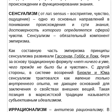
происхождении и функционировании знания.
СЕНСУАЛИЗМ
( от лат. sensus – восприятие, чувство,
ощущение) – одно из основных направлений в
понимании происхождения и сути
знания,
достоверность которого определяется сферой
чувств
. Сенсуализм – обязательный компонент
эмпиризма.
Как составную часть эмпиризма принципы
сенсуализма развивали
Гассенди, Гоббс и Локк
, беря
за основу традиционную формулу «
нет ничего в уме,
чего прежде не было бы в чувстве
». С другой
стороны, в системе воззрений
Беркли и Юма
сенсуализм трактовался как
явление только
внутреннего опыта
, не дающее оснований для
заключения о свойствах внешних вещей. Такая
позиция в марксистской традиции называется
субъективным идеализмом
.
ИРРАЦИОНАЛИ
З
М
–
антитеза рационализму
. В