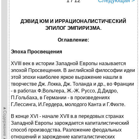
1 / 12
Следующая >
ДЭВИД ЮМ
И ИРРАЦИОНАЛИСТИЧЕСКИЙ
ЭПИЛОГ ЭМПИРИЗМА.
Оглавление:
Эпоха Просвещения
XVIII век в истории Западной Европы называется
эпохой Просвещения. В английской философии идеи
этой эпохи наиболее яркое выражение нашли в
творчестве Дж. Локка, Дж. Толанда и др., во Франции
- в работах Ф.Вольтера, Ж.-Ж. Руссо, Д.Дидро,
П.Гольбаха, в Германии - в произведениях
Г.Лессинга, И.Гердера, молодого Канта и Г.Фихте.
►Содержание►
В конце ХVI - начале XVII в.в передовых странах
Западной Европы зарождается капиталистический
способ производства. Разложение феодальных
отношений и зарождение капиталистических