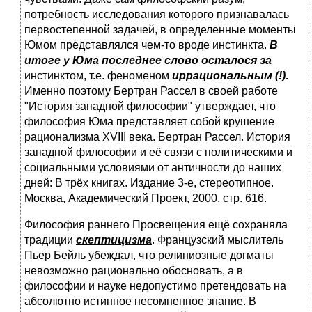
потребность исследования которого признавалась
первостепенной задачей, в определенные моменты
Юмом представлялся чем-то вроде инстинкта.
В
итоге у Юма последнее слово оста
ло
ся за
инстинктом, т.е. феноменом
иррациональным
(!)
.
Именно поэтому Бертран Рассел в своей работе
"История западной философии" утверждает, что
философия Юма представляет собой крушение
рационализма XVIII века. Бертран Рассел. История
западной философии и её связи с политическими и
социальными условиями от античности до наших
дней: В трёх книгах. Издание 3-е, стереотипное.
Москва, Академический Проект, 2000. стр. 616.
Философия раннего Просвещения ещё сохраняла
традиции
скептицизма
. Французский мыслитель
Пьер Бейль убеждал, что релиниозные догматы
невозможно рационально обосновать, а в
философии и науке недопустимо претендовать на
абсолютно истинное несомненное знание. В