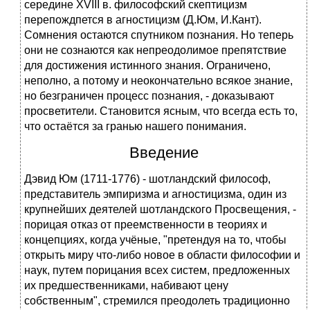
середине XVIII в. философский скептицизм
перепождпется в агностицизм (Д.Юм, И.Кант).
Сомнения остаются спутником познания. Но теперь
они не сознаются как непреодолимое препятствие
для достижения истинного знания. Ограничено,
неполно, а потому и неокончательно всякое знание,
но безграничен процесс познания, - доказывают
просветители. Становится ясным, что всегда есть то,
что остаётся за гранью нашего понимания.
Введение
Дэвид Юм (1711-1776) - шотландский философ,
представитель эмпиризма и агностицизма, один из
крупнейших деятелей шотландского Просвещения, -
порицая отказ от преемственности в теориях и
концепциях, когда учёные, "претендуя на то, чтобы
открыть миру что-либо новое в области философии и
наук, путем порицания всех систем, предложенных
их предшественниками, набивают цену
собственным", стремился преодолеть традиционно