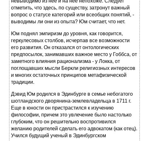
невыводимо из неё и на неё непохоже. Следует
отметить, что здесь, по существу, затронут важный
вопрос о статусе категорий или всеобщих понятий, -
выводимы ли они из опыта? Юм считает, что нет.
Юм поднял эмпиризм до уровня, как говорится,
геркулесовых столбов, исчерпав все возможности
его развития. Он отказался от онтологических
предпосылок, занимавших важное место у Гоббса, от
заметного влияния рационализма - у Локка, от
поглощавших мысли Беркли религиозных интересов
и многих остаточных принципов метафизической
традиции.
Дэвид Юм родился в Эдинбурге в семье небогатого
шотландского дворянина-землевладельца в 1711 г.
Еще в юности он пристрастился к изучению
философии, причем это увлечение было настолько
глубоким, что он решительно воспротивился
желанию родителей сделать его адвокатом (как отец).
Учился будущий ученый в Эдинбургском