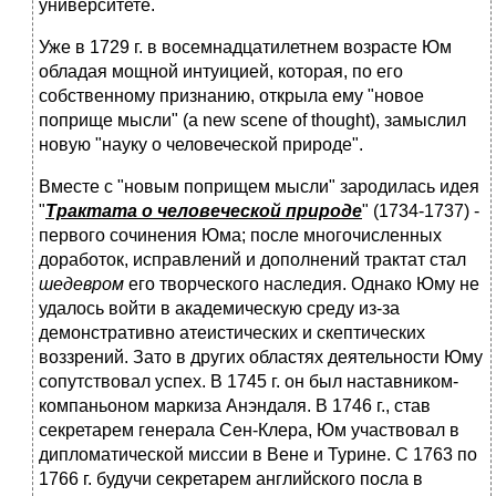
университете.
Уже в 1729 г. в восемнадцатилетнем возрасте Юм
обладая мощной интуицией, которая, по его
собственному признанию, открыла ему "новое
поприще мысли" (a new scene of thought), замыслил
новую "науку о человеческой природе".
Вместе с "новым поприщем мысли" зародилась идея
"
Трактата о человеческой природе
" (1734-1737) -
первого сочинения Юма; после многочисленных
доработок, исправлений и дополнений трактат стал
шедевром
его творческого наследия. Однако Юму не
удалось войти в академическую среду из-за
демонстративно атеистических и скептических
воззрений. Зато в других областях деятельности Юму
сопутствовал успех. В 1745 г. он был наставником-
компаньоном маркиза Анэндаля. В 1746 г., став
секретарем генерала Сен-Клера, Юм участвовал в
дипломатической миссии в Вене и Турине. С 1763 по
1766 г. будучи секретарем английского посла в