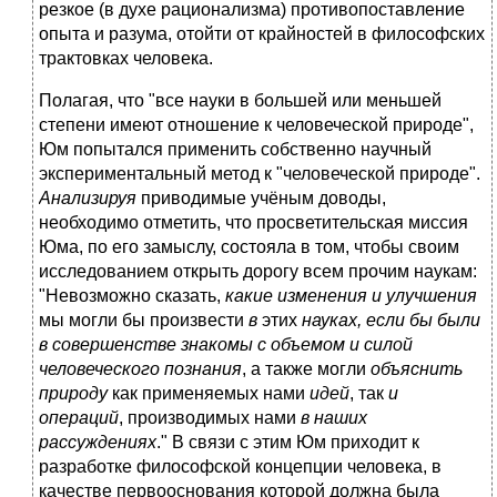
резкое (в духе рационализма) противопоставление
опыта и разума, отойти от крайностей в философских
трактовках человека.
Полагая, что "все науки в большей или меньшей
степени имеют отношение к человеческой природе",
Юм попытался применить собственно научный
экспериментальный метод к "человеческой природе".
Анализируя
приводимые учёным доводы,
необходимо отметить, что просветительская миссия
Юма, по его замыслу, состояла в том, чтобы своим
исследованием открыть дорогу всем прочим наукам:
"Невозможно сказать,
какие изменения и улучшения
мы могли бы произвести
в
этих
науках, если бы были
в совершенстве знакомы с объемом и силой
человеческого познания
, а также могли
объяснить
природу
как применяемых нами
идей
, так
и
операций
, производимых нами
в наших
рассуждениях
." В связи с этим Юм приходит к
разработке философской концепции человека, в
качестве первооснования которой должна была