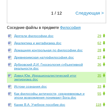
1 / 12
Следующая >
Соседние файлы в предмете
Философия
Деятели философии.doc
29
Диалектика и метафизика.doc
62
Домашняя контрольная по философии.doc
28
Древнеримская натурфилософия.doc
27
Дубровский Д.И. Гносеология субъективной
36
реальности.doc
Дэвид Юм. Иррационалистический итог
35
эмпиризма.doc
Истоки сознания.doc
33
Как философы античности, средневековья и
55
эпохи возрождения понимают Бога.doc
Канке В.А. Учебное пособие.doc
118