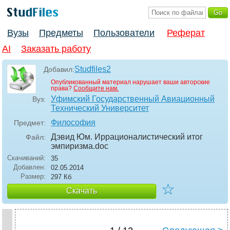
Вузы
Предметы
Пользователи
Реферат
AI
Заказать работу
Studfiles2
Добавил:
Опубликованный материал нарушает ваши авторские
права?
Сообщите нам.
Уфимский Государственный Авиационный
Вуз:
Технический Университет
Философия
Предмет:
Дэвид Юм. Иррационалистический итог
Файл:
эмпиризма
.doc
Скачиваний:
35
Добавлен:
02.05.2014
Размер:
297 Кб
☆
Скачать