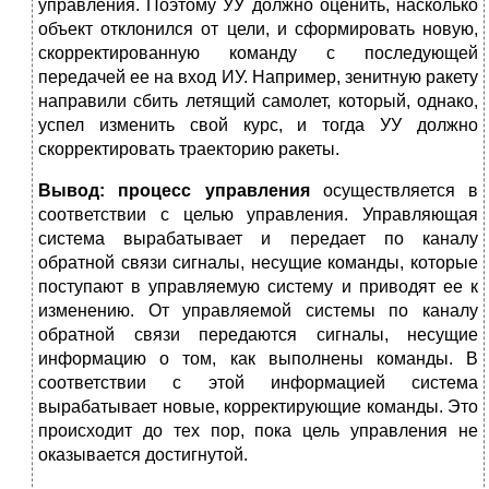
управления. Поэтому УУ должно оце­нить, насколько
объект отклонился от цели, и сформировать новую,
скорректированную ко­манду с последующей
передачей ее на вход ИУ. Например, зенитную ракету
направили сбить летящий са­молет, который, однако,
успел изменить свой курс, и тогда УУ должно
скорректировать траекторию ракеты.
Вывод: процесс управления
осуществляется в
соответствии с целью управления. Управляющая
система вырабатывает и передает по каналу
обратной связи сиг­налы, несущие команды, которые
поступают в управля­емую систему и приводят ее к
изменению. От управляе­мой системы по каналу
обратной связи передаются сиг­налы, несущие
информацию о том, как выполнены команды. В
соответствии с этой информацией система
вырабатывает новые, корректирующие команды. Это
происходит до тех пор, пока цель управления не
оказы­вается достигнутой.