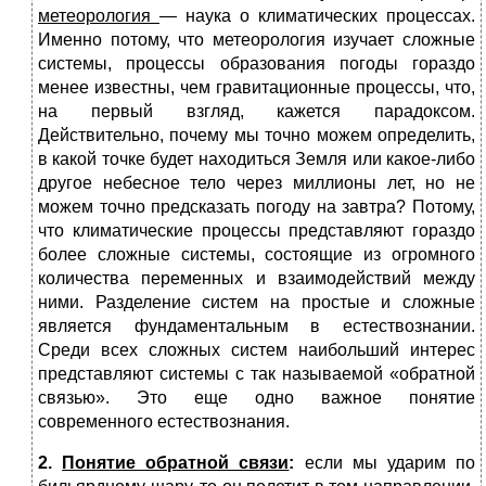
метеорология
— наука о климатических процессах.
Именно потому, что метеороло­гия изучает сложные
системы, процессы образования погоды го­раздо
менее известны, чем гравитационные процессы, что,
на пер­вый взгляд, кажется парадоксом.
Действительно, почему мы точно можем определить,
в какой точке будет находиться Земля или ка­кое-либо
другое небесное тело через миллионы лет, но не
можем точно предсказать погоду на завтра? Потому,
что климатические процессы представляют гораздо
более сложные системы, состоя­щие из огромного
количества переменных и взаимодействий меж­ду
ними. Разделение систем на простые и сложные
является фунда­ментальным в естествознании.
Среди всех сложных систем наи­больший интерес
представляют системы с так называемой «обрат­ной
связью». Это еще одно важное понятие
современного естество­знания.
2.
Понятие обратной связи
:
если мы ударим по