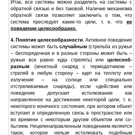
Итак, все системы можно разделить на системы с
обратной связью и без таковой. Наличие механизма
обратной связи позволяет заключить о том, что
система преследует какие-то цели, т. е. что
ее
поведение целесообразно.
4. Понятие целесообразности.
Активное поведение
системы может быть
случайным
(стрельба из ружья
– беспорядочная и в разные стороны может быть –
ружью все равно куда стрелять) или
целесооб­
разным
(зенитный снаряд с термодатчиком –
стреляй в любую сторону – идет на теплоту или
излучение – на солнце или специально
отстреливаемые снаряды), если «действие или
поведение допускает истолкование как
направленное на достижение некоторой цели, т. е.
некоторого конеч­ного состояния, при котором объект
вступает в определенную связь в пространстве или
во времени с некоторым другим объектом или со­
бытием. Нецеленаправленным поведением является
такое, которое нельзя истолковать подобным