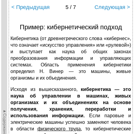
< Предыдущая
5 / 7
Следующая >
Пример: кибернетический подход
Кибернетика (от древнегре­ческого слова «кибернес»,
что означает «искусство уп­равления» или «рулевой»)
и выступает как наука об общих законах
преобразования информации и управля­ющих
системах. Область применения кибернетики
определил Н. Ви­нер — это машины, живые
организмы и их объединения.
Исходя из вышесказанного,
кибернетика — это
наука об управлении в машинах, живых
организмах и их объе­динениях на основе
получения, хранения, переработки и
►Содержание►
использования информации.
Если паровые и
электрические машины успешно за­меняют человека
в области
физического труда,
то ки­бернетические