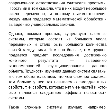
совре­менного естествознания считаются простыми.
Простыми в том смыс­ле, что в них входит небольшое
число переменных, и поэтому взаи­моотношение
между ними поддается математической обработке и
выведению универсальных законов.
Однако, помимо простых, существуют сложные
системы, ко­торые состоят из большого числа
переменных и стало быть большого количества
связей между ними. Чем оно больше, тем труднее
подда­ется предмет исследования достижению
конечного результата — выведению
закономерностей функционирования данного
объекта. Трудности изучения данных систем связаны
и с тем обстоятельст­вом, что чем сложнее система,
тем больше у нее так называемых эмерджентных
свойств, т. е. свойств, которых нет у ее частей и кото­
рые являются следствием эффекта целостности
системы.
Такие сложные системы изучает, например,