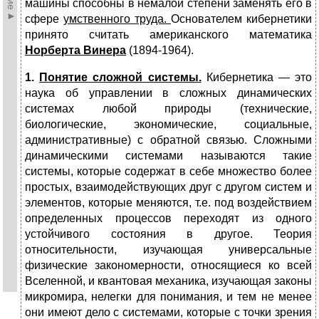
машины способны в немалой степени заменять его в
сфере
умственного труда.
Основателем кибернетики
принято считать американ­ского математика
Норберта Винера
(1894-1964).
1.
Понятие сложной системы.
Кибернетика — это
наука об управлении в сложных динамических
системах любой природы (технические,
биологические, экономи­ческие, социальные,
административные) с обратной свя­зью. Сложными
динамическими системами называются та­кие
системы, которые содержат в себе множество более
простых, взаимодействующих друг с другом систем и
эле­ментов, которые меняются, т.е. под воздействием
опре­деленных процессов переходят из одного
устойчивого состояния в другое. Теория
относительности, изучающая универсальные
физические закономерности, относящиеся ко всей
Вселенной, и квантовая меха­ника, изучающая законы
микромира, нелегки для понимания, и тем не менее
они имеют дело с системами, которые с точки зрения