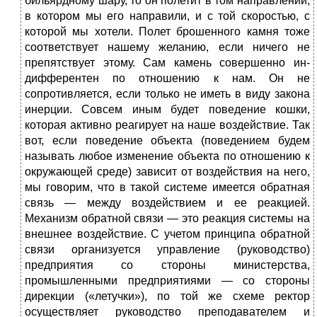
бильярдному шару, то он полетит в том направле­нии,
в котором мы его направили, и с той скоростью, с
которой мы хо­тели. Полет брошенного камня тоже
соответствует нашему жела­нию, если ничего не
препятствует этому. Сам камень совершенно ин­
дифферентен по отношению к нам. Он не
сопротивляется, если только не иметь в виду закона
инерции. Совсем иным будет поведение кошки,
которая активно реаги­рует на наше воздействие. Так
вот, если поведение объекта (поведе­нием будем
называть любое изменение объекта по отношению к
ок­ружающей среде) зависит от воздействия на него,
мы говорим, что в такой системе имеется обратная
связь — между воздействием и ее реакцией.
Механизм обратной связи — это реакция системы на
внешнее воздействие. С учетом принципа обратной
связи орга­низуется управление (руководство)
предприятия со сто­роны министерства,
промышленными предприятиями — со стороны
дирекции («летучки»), по той же схеме рек­тор
осуществляет руководство преподавателем и