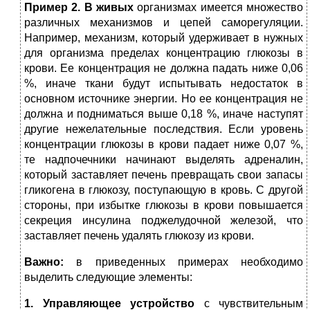
Пример 2. В живых
организмах имеется множество
различ­ных механизмов и цепей саморегуляции.
Например, механизм, который удерживает в нужных
для организма пределах кон­центрацию глюкозы в
крови. Ее концентрация не должна падать ниже 0,06
%, иначе ткани будут испытывать недостаток в
основном источнике энергии. Но ее концентрация не
должна и подниматься выше 0,18 %, иначе наступят
другие неже­лательные последствия. Если уровень
концентрации глюкозы в крови падает ниже 0,07 %,
те надпочечники начинают выде­лять адреналин,
который заставляет печень превращать свои запасы
гликогена в глюкозу, поступающую в кровь. С другой
стороны, при избытке глюкозы в крови повышается
секреция инсулина поджелудочной железой, что
заставляет печень уда­лять глюкозу из крови.
Важно:
в приведенных примерах необходимо
выделить следующие элементы:
1. Управляющее устройство
с чувствительным