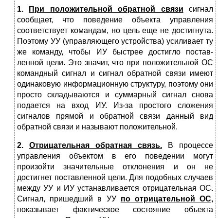
1.
При положительной обратной связи
сигнал
сообщает, что поведение объекта управления
соответствует командам, но цель еще не достигнута.
Поэтому УУ (управляющего устройства) усиливает ту
же команду, чтобы ИУ быстрее достигло постав­
ленной цели. Это значит, что при положительной ОС
командный сигнал и сигнал обратной связи имеют
одинаковую информационную структуру, поэтому они
просто складываются и суммарный сигнал снова
подается на вход ИУ. Из-за простого сложения
сигналов прямой и обратной связи дан­ный вид
обратной связи и называют положитель­ной.
2.
Отрицательная обратная связь.
В про­цессе
управления объектом в его поведении мо­гут
произойти значительные отклонения и он не
достигнет поставленной цели. Для подобных слу­чаев
между УУ и ИУ устанавливается отрица­тельная ОС.
Сигнал, пришедший в УУ
по отри­цательной ОС,
показывает фактическое состояние объекта