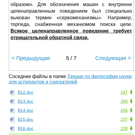
образом». Для обозначения машин с внутренне
целенаправленным пове­дением был специально
выкован термин «сервомеханизмы». Напри­мер,
торпеда, снабженная механизмом поиска цели.
Всякое целена­правленное поведение требует
отрицательной обратной связи.
< Предыдущая
5 / 7
Следующая >
Соседние файлы в папке
Лекции по философии науки
для аспирантов и соискателей
В12.doc
247
В13.doc
260
В14.doc
256
В15.doc
237
В16.doc
239