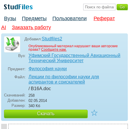
Вузы
Предметы
Пользователи
Реферат
AI
Заказать работу
Studfiles2
Добавил:
Опубликованный материал нарушает ваши авторские
права?
Сообщите нам.
Уфимский Государственный Авиационный
Вуз:
Технический Университет
Философия науки
Предмет:
Лекции по философии науки для
Файл:
аспирантов и соискателей
/ В16А
.doc
Скачиваний:
258
Добавлен:
02.05.2014
Размер:
340 Кб
☆
Скачать