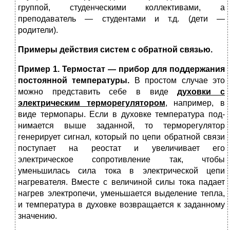
группой, студенческими коллективами, а
преподаватель — студен­тами и т.д. (дети —
родители).
Примеры действия систем с обратной связью.
Пример 1. Термостат — прибор для поддержания
постоян­ной температуры.
В простом случае это
можно представить себе в виде
духовки с
электрическим терморегулятором
, на­пример, в
виде термопары. Если в духовке температура под­
нимается выше заданной, то терморегулятор
генерирует сиг­нал, который по цепи обратной связи
поступает на реостат и увеличивает его
электрическое сопро­тивление так, чтобы
уменьшилась сила тока в электрической цепи
нагревателя. Вместе с величиной силы тока падает
наг­рев электропечи, уменьшается выделение тепла,
и температу­ра в духовке возвращается к заданному
значению.