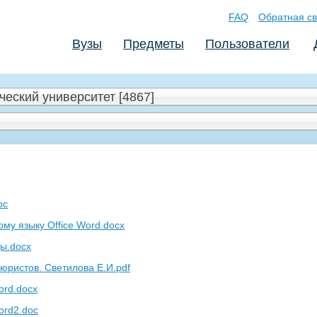
FAQ
Обратная св
Вузы
Предметы
Пользователи
еский университет [4867]
oc
му языку Office Word.docx
ы.docx
 юристов. Светилова Е.И.pdf
ord.docx
ord2.doc