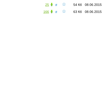
☆
25
54 Кб
08.06.2015
#
☆
166
63 Кб
08.06.2015
#