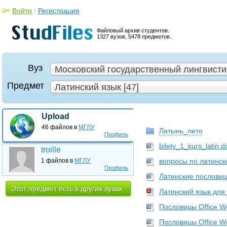
Войти
/
Регистрация
Файловый архив студентов.
1327 вузов, 5478 предметов.
Вуз
Московский государственный лингвистич
Предмет
Латинский язык [47]
Upload
46 файлов в
МГЛУ
Латынь_лето
Профиль
bilety_1_kurs_latin.d
troille
1 файлов в
МГЛУ
вопросы по латинско
Профиль
Латинские пословиц
Этот предмет есть в других вузах
Латинский язык для
Пословицы Office W
Пословицы Office W