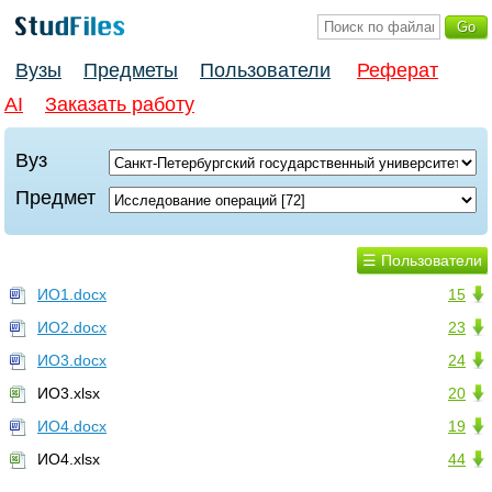
Вузы
Предметы
Пользователи
Реферат
AI
Заказать работу
Вуз
Предмет
☰ Пользователи
ИО1.docx
15
ИО2.docx
23
ИО3.docx
24
ИО3.xlsx
20
ИО4.docx
19
ИО4.xlsx
44