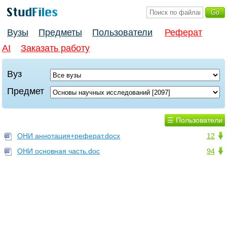
Вузы
Предметы
Пользователи
Реферат
AI
Заказать работу
Вуз
Предмет
☰ Пользователи
ОНИ аннотация+реферат.docx
12
ОНИ основная часть.doc
94