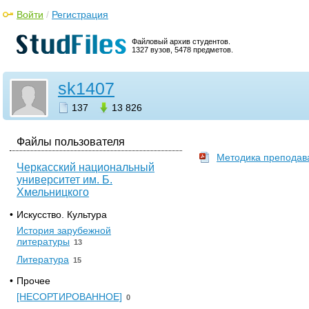
Войти
/
Регистрация
Файловый архив студентов.
1327 вузов, 5478 предметов.
sk1407
137
13 826
Файлы пользователя
Методика преподава
Черкасский национальный
университет им. Б.
Хмельницкого
•
Искусство. Культура
История зарубежной
литературы
13
Литература
15
•
Прочее
[НЕСОРТИРОВАННОЕ]
0