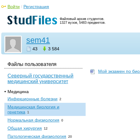
Войти
/
Регистрация
Файловый архив студентов.
1327 вузов, 5483 предметов.
sem41
43
3 584
Файлы пользователя
Мой экзамен по био
Северный государственный
медицинский университет
•
Медицина
Инфекционные болезни
2
Медицинская биология и
генетика
1
Нормальная физиология
0
Общая хирургия
12
Патологическая физиология
20