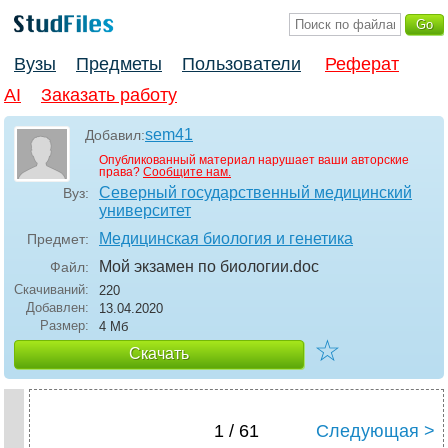
Вузы
Предметы
Пользователи
Реферат
AI
Заказать работу
sem41
Добавил:
Опубликованный материал нарушает ваши авторские
права?
Сообщите нам.
Северный государственный медицинский
Вуз:
университет
Медицинская биология и генетика
Предмет:
Мой экзамен по биологии
.doc
Файл:
Скачиваний:
220
Добавлен:
13.04.2020
Размер:
4 Мб
☆
Скачать
1 / 61
Следующая >