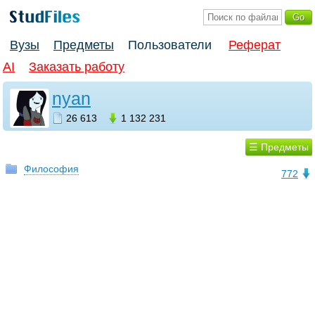
Вузы
Предметы
Пользователи
Реферат
AI
Заказать работу
nyan
26 613
1 132 231
☰ Предметы
Философия
772