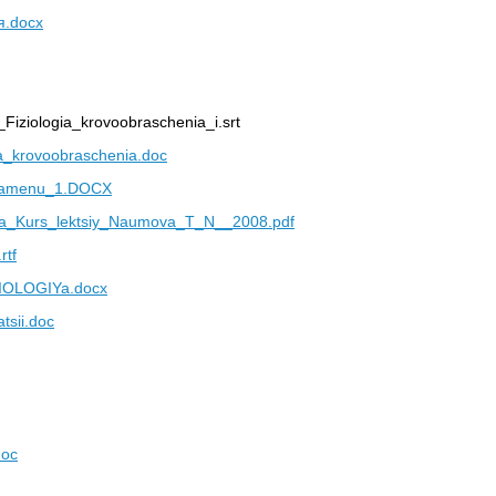
я.docx
Fiziologia_krovoobraschenia_i.srt
ia_krovoobraschenia.doc
kzamenu_1.DOCX
gia_Kurs_lektsiy_Naumova_T_N__2008.pdf
rtf
OLOGIYa.docx
sii.doc
doc