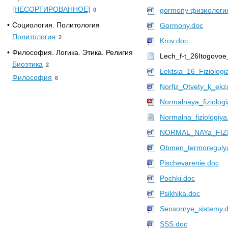
[НЕСОРТИРОВАННОЕ]
gormony физиологи
0
•
Социология. Политология
Gormony.doc
Политология
2
Krov.doc
•
Философия. Логика. Этика. Религия
Lech_f-t_26Itogovoe_
Биоэтика
2
Lektsia_16_Fiziolog
Философия
6
Norfiz_Otvety_k_e
Normalnaya_fiziolo
Normalna_fiziologiya.
NORMAL_NAYa_FIZI
Obmen_termoregulyat
Pischevarenie.doc
Pochki.doc
Psikhika.doc
Sensornye_sistemy.
SSS.doc