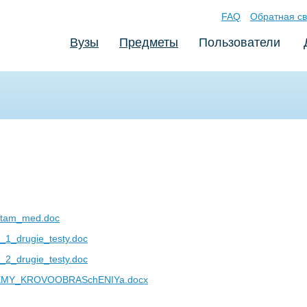
FAQ
Обратная св
Вузы
Предметы
Пользователи
entam_med.doc
d_1_drugie_testy.doc
d_2_drugie_testy.doc
EMY_KROVOOBRASchENIYa.docx