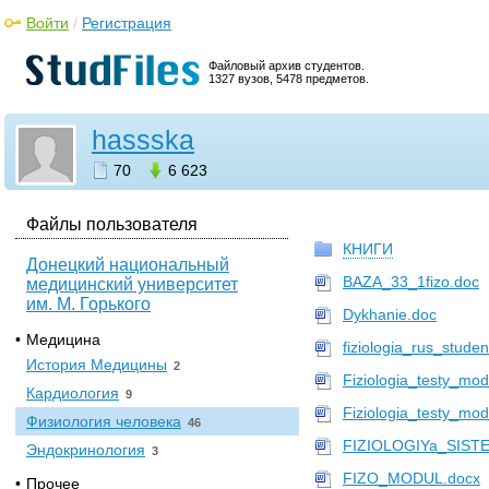
Войти
/
Регистрация
Файловый архив студентов.
1327 вузов, 5478 предметов.
hassska
70
6 623
Файлы пользователя
КНИГИ
Донецкий национальный
BAZA_33_1fizo.doc
медицинский университет
им. М. Горького
Dykhanie.doc
•
Медицина
fiziologia_rus_stud
История Медицины
2
Fiziologia_testy_mo
Кардиология
9
Fiziologia_testy_mo
Физиология человека
46
FIZIOLOGIYa_SIST
Эндокринология
3
FIZO_MODUL.docx
•
Прочее