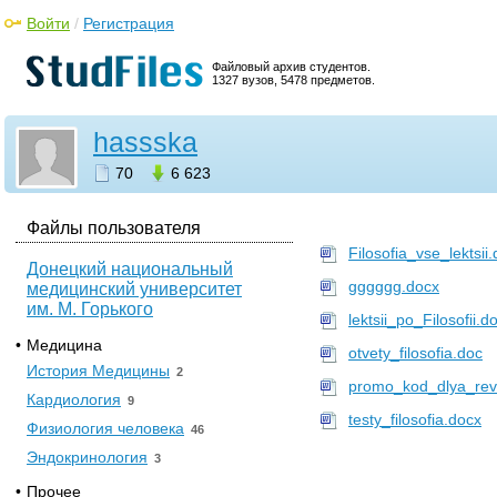
Войти
/
Регистрация
Файловый архив студентов.
1327 вузов, 5478 предметов.
hassska
70
6 623
Файлы пользователя
Filosofia_vse_lektsii
Донецкий национальный
gggggg.docx
медицинский университет
им. М. Горького
lektsii_po_Filosofii.d
•
Медицина
otvety_filosofia.doc
История Медицины
2
promo_kod_dlya_revo
Кардиология
9
testy_filosofia.docx
Физиология человека
46
Эндокринология
3
•
Прочее