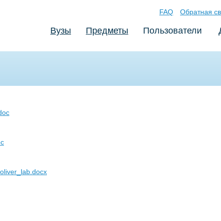
FAQ
Обратная св
Вузы
Предметы
Пользователи
.doc
oc
liver_lab.docx