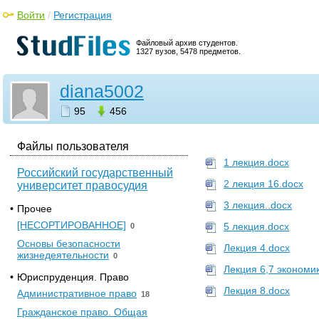
Войти
/
Регистрация
Файловый архив студентов.
1327 вузов, 5478 предметов.
diana5002
95
456
Файлы пользователя
1 лекция.docx
Российский государственный
2 лекция 16.docx
университет правосудия
3 лекция..docx
•
Прочее
[НЕСОРТИРОВАННОЕ]
5 лекция.docx
0
Основы безопасности
Лекция 4.docx
жизнедеятельности
0
Лекция 6,7 экономи
•
Юриспруденция. Право
Лекция 8.docx
Административное право
18
Гражданское право. Общая