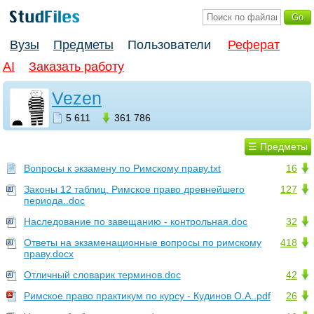
Вузы
Предметы
Пользователи
Реферат
AI
Заказать работу
Vezen
5 611
361 786
☰ Предметы
Вопросы к экзамену по Римскому праву.txt
16
Законы 12 таблиц. Римское право древнейшего
127
периода..doc
Наследование по завещанию - контрольная.doc
32
Ответы на экзаменационные вопросы по римскому
418
праву.docx
Отличный словарик терминов.doc
42
Римское право практикум по курсу - Кудинов О.А..pdf
26