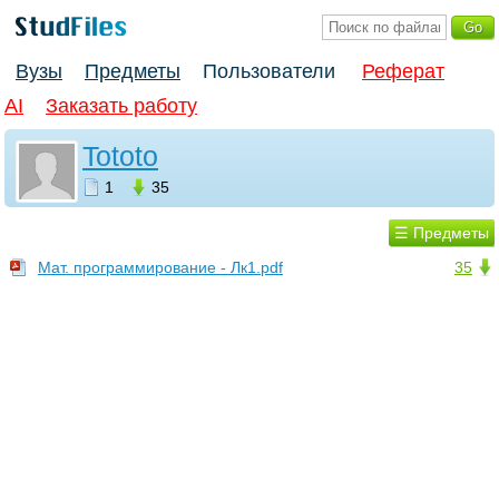
Вузы
Предметы
Пользователи
Реферат
AI
Заказать работу
Tototo
1
35
☰ Предметы
Мат. программирование - Лк1.pdf
35