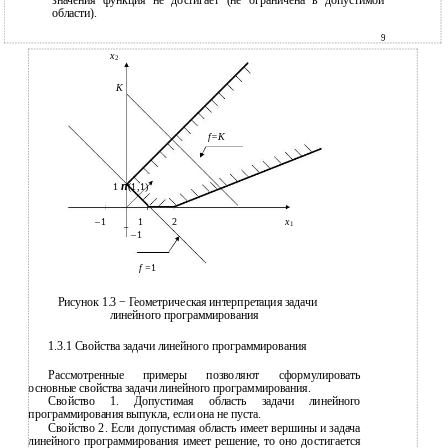
значения функция не достигает (не ограничена в допустимой
области).
9
x
2
K
f=K
n
1
(1,1)
–1
1
2
x
1
–1
f
=1
Рисунок 1.3 − Геометрическая интерпретация задачи
линейного программирования
1.3.1 Свойства задачи линейного программирования
Рассмотренные примеры позволяют сформулировать
основные свойства задачи линейного программирования.
Свойство 1. Допустимая область задачи линейного
программирования выпукла, если она не пуста.
Свойство 2. Если допустимая область имеет вершины и задача
линейного программирования имеет решение, то оно достигается