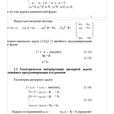
״
׳
–
x
–
x
– (
x
–
x
) –
x
= 2
1
2
3
3
5
״
׳
x
³
0,
x
³
0,
x
³
0,
x
³
0,
x
0,
x
0,
³
1
2
3
3
4
5
а это уже задача в канонической форме.
5
Введя в рассмотрение векторы
a
…
a
11
1n
T
T
a
c
=(
c
c
…
c
),
x
= (
x
, … ,
x
)
,
b
= (
b
,…,
b
)
,
A
=
a
…
2n
1,
2,
n
1
n
1
m
21
. . . . . . .
a
a
…
mn
m1
можем переписать задачу (1.6),(1.7) линейного программирования
в форме:
f
=
c
·
x
max(min)
(1.12)
→
Ax
=
b
(1.13)
x
³
0
.
1.3 Геометрическая интерпретация двумерной задачи
линейного программирования и ее решение
Рассмотрим двумерную задачу:
f
=
c
x
+
c
x
max(min),
(1.14)
→
1
1
2
2
a
x
>
b
+
a
x
<
R
1 1
1
12
2
1
1
a
x
>
b
+
a
x
<
R
2 1
1
22
2
2
2
. . . . .
(1.15)
a
x
+
a
x
<
R
>
b
.
m1
1
m2
2
m
m
Каждое из ограничений
a
x
+
a
x
<
R
>
b
определяет
i1
1
i2
2
i
i