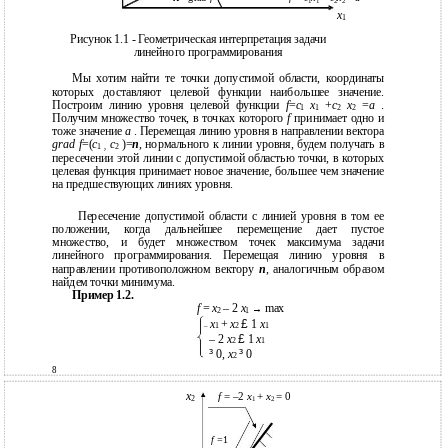
1
1
2
2
х
1
Рисунок 1.1 - Геометрическая интерпретация задачи
линейного программирования
Мы хотим найти те точки допустимой области, координаты
которых доставляют целевой функции наибольшее значение.
Построим линию уровня целевой функции
f
=
c
x
+
c
x
=
a
.
1
1
2
2
Получим множество точек, в точках которого
f
принимает одно и
тоже значение
a
. Перемещая линию уровня в направлении вектора
grad f
=(
c
c
)=
n
, нормального к линии уровня, будем получать в
1 ,
2
пересечении этой линии с допустимой областью точки, в которых
целевая функция принимает новое значение, большее чем значение
на предшествующих линиях уровня.
Пересечение допустимой области с линией уровня в том ее
положении, когда дальнейшее перемещение дает пустое
множество, и будет множеством точек максимума задачи
линейного программирования. Перемещая линию уровня в
направлении противоположном вектору
n
, аналогичным образом
найдем точки минимума.
Пример 1.2.
f
=
x
– 2
x
max
→
2
1
x
+
x
£
1
x
1
2
1
–
– 2
x
£
1
x
2
1
³
0,
x
³
0
2
8
x
f
= –2
x
+
x
= 0
2
1
2
f
=1