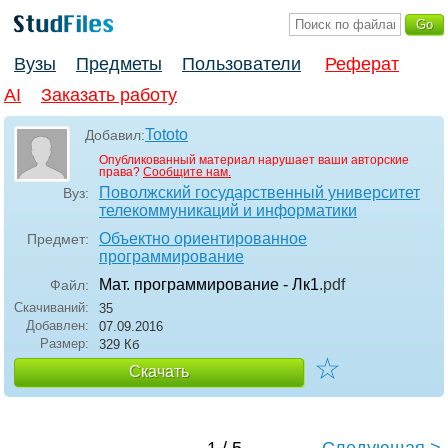
Вузы
Предметы
Пользователи
Реферат
AI
Заказать работу
Tototo
Добавил:
Опубликованный материал нарушает ваши авторские
права?
Сообщите нам.
Поволжский государственный университет
Вуз:
телекоммуникаций и информатики
Объектно ориентированное
Предмет:
программирование
Мат. программирование - Лк1
.pdf
Файл:
Скачиваний:
35
Добавлен:
07.09.2016
Размер:
329 Кб
☆
Скачать