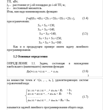
ТП,
кВт;
расстояние от
j
-ой площадки до
i
-ой ТП, м.;
l
–
ij
α
–
постоянный множитель.
Итак, нам надо минимизировать функцию
(1.4)
f
=α(6
S
+4
S
+2
S
+5
S
+3
S
+2
S
),
11
12
1 3
21
2 2
2 3
при ограничениях:
S
+
S
=130;
11
21
S
+
S
=140;
12
22
S
+
S
=140;
(1.5)
13
23
S
+
S
+
S
=250;
11
12
13
S
+
S
+
S
=160 .
21
22
23
Как и в предыдущем примере имеем задачу линейного
программирования.
1.2 Основные определения
ОПРЕДЕЛЕНИЕ 1.1. Задача, состоящая в нахождении
наибольшего (наименьшего) значения функции
(1.6)
f
(
x
)=
с
x
+
c
x
+ … +
c
х
1
1
2
2
n
n
3
на множестве точек
x
=(
x
,…,
x
), удовлетворяющих системе
T
1
n
ограничений вида:
>
b
a
x
+
a
x
+…+
a
x
<
R
1 1
1
1 2
2
1n
n
1
1
>
b
a
x
+
a
x
+…+
a
x
<
R
21
1
22
2
2n
n
2
2
. . . . . . . . . .
(1.7)
a
x
+
a
x
+…+
a
x
<
R
>
b
m1
1
m2
2
mn
n
m
m
называется задачей линейного программирования общего вида.