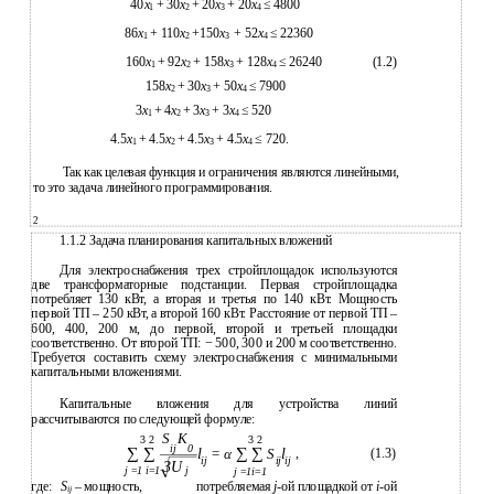
40
x
+ 30
x
+ 20
x
+ 20
x
≤ 4800
1
2
3
4
86
x
+ 110
x
+150
x
+ 52
x
≤ 22360
1
2
3
4
160
x
+ 92
x
+ 158
x
+ 128
x
≤ 26240
(1.2)
1
2
3
4
158
x
+ 30
x
+ 50
x
≤ 7900
2
3
4
3
x
+ 4
x
+ 3
x
+ 3
x
≤ 520
1
2
3
4
4.5
x
+ 4.5
x
+ 4.5
x
+ 4.5
x
≤ 720.
1
2
3
4
Так как целевая функция и ограничения являются линейными,
то это задача линейного программирования.
2
1.1.2 Задача планирования капитальных вложений
Для электроснабжения трех стройплощадок используются
две трансформаторные подстанции. Первая стройплощадка
потребляет 130 кВт, а вторая и третья по 140 кВт. Мощность
первой ТП – 250 кВт, а второй 160 кВт. Расстояние от первой ТП –
600, 400, 200 м, до первой, второй и третьей площадки
соответственно. От второй ТП: − 500, 300 и 200 м соответственно.
Требуется составить схему электроснабжения с минимальными
капитальными вложениями.
Капитальные вложения для устройства линий
рассчитываются по следующей формуле:
S
K
3 2
3 2
ij
0
∑ ∑
∑ ∑
l
l
=
α
S
,
(1.3)
ij
ij ij
3U
j
=
1 i
=
1
j
j
=
1i
=
1
где:
S
– мощность,
потребляемая
j
-ой площадкой от
i
-ой
ij