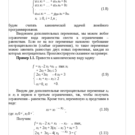
a
x
+ … +
a
x
=
b
11
1
1n
n
1
a
x
+ … +
a
x
=
b
21
1
2n
n
2
.
. . . . . .
(1.8)
a
x
+ … +
a
x
=
b
m1
1
mn
n
m
x
≥ 0,
i
=
1,n
;
i
будем считать канонической задачей линейного
программирования.
Введением дополнительных переменных, мы можем любое
ограничение вида неравенства свести к ограничениям –
равенствам. Если не на все переменные наложено требование
неотрицательности (слабые ограничения), то такие переменные
можно заменить разностью двух новых переменных, каждая из
которых неотрицательна. Проиллюстрируем сказанное на примере.
Пример 1.1.
Привести к каноническому виду задачу:
f
=
x
–2
x
+
x
max
x
→
1
1
3
1
+ 2
x
+ 3
x
≤ 5
2
3
2
x
+3
x
– 4
x
= 3
(1.9)
1
2
3
–
x
+
x
–
x
≥ 2
1
2
3
0.
x
0,
x
³
³
1
2
Введем две дополнительные неотрицательные переменные
x
4
и
x
в первом и третьем ограничениях, так, чтобы получить
5
ограничения – равенства. Кроме того, переменную
x
представим в
3
виде:
–
x
׳
3
(1.10)
x
=
x
״
3
3
,
״
׳
где:
x
0,
x
0.
³
³
3
3
Получим:
f
=
x
– 2
x
+
x
–
x
max,
→
1
1
3
׳
3
״
״
׳
x
+ 2
x
+ 3(
x
–
x
) +
x
= 5
1
2
3
3
4
–
x
״
׳
3
2
x
+
3
x
– 4(
x
) = 3
(1.11)
1
2
3