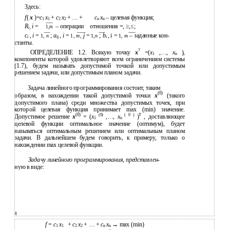
Здесь:
f
(
x
)=
с
x
+
c
x
+ … +
c
x
– целевая функция;
1
1
2
2
n
n
R
i
=
– операции
отношения =, ≥,≤;
1
,m
i,
c
,
i
=
;
a
,
i
=
j
=
;
b
, i =
– заданные кон-
1,
n
1,
m
,
1
,n
1,
m
i
ij
i
станты.
T
x
ОПРЕДЕЛЕНИЕ 1.2. Всякую точку
=(
x
,…,
x
),
1
n
компоненты которой удовлетворяют всем ограничениям системы
(1.7), будем называть допустимой точкой или допустимым
решением задачи, или допустимым планом задачи.
Задача линейного программирования состоит, таким
(0)
образом, в нахождении такой допустимой точки
x
(такого
допустимого плана) среди множества допустимых точек, при
которой целевая функция принимает max (min) значение.
(0)
(0)
( 0 )
T
Допустимое решение
x
= (
x
,…,
x
)
, доставляющее
1
n
целевой функции оптимальное значение (оптимум), будет
называться оптимальным решением или оптимальным планом
задачи. В дальнейшем будем говорить, к примеру, только о
нахождении max целевой функции.
Задачу линейного программирования, представлен-
ную в виде:
4
f
=
с
x
+
c
x
+ … +
c
x
→ max (min)
1
1
2
2
n
n