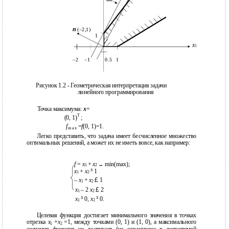
n
(–2,1)
1
x
1
–2
–1
0.5
1
Рисунок 1.2 - Геометрическая интерпретация задачи
линейного программирования
Точка максимума:
x
=
T
(0, 1)
;
f
=
f
(0, 1)=1.
m a x
Легко представить, что задача имеет бесчисленное множество
оптимальных решений, а может их не иметь вовсе, как например:
f
=
x
+
x
min(max);
→
1
2
x
+
x
³
1
1
2
–
x
+
x
£
1
1
2
x
– 2
x
£
2
1
2
x
³
0,
x
³
0.
1
2
Целевая функция достигает минимального значения в точках
отрезка
x
+
x
=1, между точками (0, 1) и (1, 0), а максимального
1
2