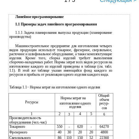
1 / 5
Следующая >
Линейное программирование
1.1 Примеры задач линейного программирования
1.1.1 Задача планирования выпуска продукции (планирование
производства)
Машиностроительное предприятие для изготовления четырех
видов продукции использует токарное, фрезерное, сверлильное,
расточное и шлифовальное оборудование, а также комплектующие
изделия. Кроме того, сборка изделий требует выполнения
сборочно-наладочных работ. Нормы затрат всех видов ресурсов на
изготовление каждого из изделий приведены в таблице (см. табл.
1.1). В этой же таблице указан имеющийся фонд каждого из
ресурсов и прибыль от реализации одного изделия каждого вида.
Таблица 1.1− Нормы затрат на изготовление одного изделия
Общий
Нормы затрат на
объем
Ресурсы
изготовление одного
ресур-
изделия
сов
1
2
4
5
3
6
Производительность
оборудования (чел.-час)
Токарного
550
-
620
-
64270
Фрезерного
40
30
20
20
4800
Сверлильного
86
110
150
52
22360