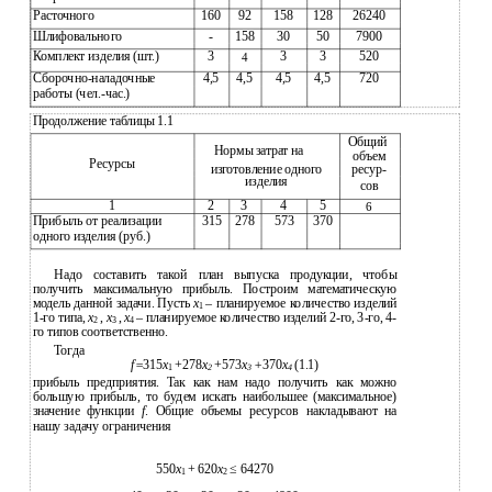
Расточного
160
92
158
128
26240
Шлифовального
-
158
30
50
7900
Комплект изделия (шт.)
3
3
3
520
4
Сборочно-наладочные
4,5
4,5
4,5
4,5
720
работы (чел.-час.)
Продолжение таблицы 1.1
Общий
Нормы затрат на
объем
Ресурсы
изготовление одного
ресур-
изделия
сов
1
2
3
4
5
6
Прибыль от реализации
315
278
573
370
одного изделия (руб.)
Надо составить такой план выпуска продукции, чтобы
получить максимальную прибыль. Построим математическую
модель данной задачи. Пусть
x
– планируемое количество изделий
1
1-го типа,
x
,
x
,
x
– планируемое количество изделий 2-го, 3-го, 4-
2
3
4
го типов соответственно.
Тогда
f=
315
x
+278
x
+573
x
+
370
x
(1.1)
1
2
3
4
прибыль предприятия. Так как нам надо получить как можно
большую прибыль, то будем искать наибольшее (максимальное)
значение функции
f
. Общие объемы ресурсов накладывают на
нашу задачу ограничения
550
x
+ 620
x
≤ 64270
1
2