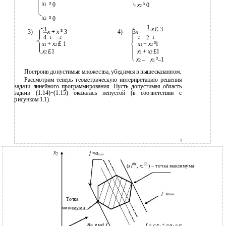
x
³
0
x
³
0
1
2
x
³
0
2
1
3
x
£
3
3)
x
+
x
³
3
4)
3
x
-
4
2
1
2
2
1
x
+
x
£
1
x
+
x
³
1
1
2
1
2
x
£
1
x
+
x
£
1
2
1
2
x
–
x
³
–1
2
1
Построив допустимые множества, убедимся в вышесказанном.
Рассмотрим теперь геометрическую интерпретацию решения
задачи линейного программирования. Пусть допустимая область
задачи (1.14)−(1.15) оказалась непустой (в соответствии с
рисунком 1.1).
7
x
f
=
a
2
min
(0)
(0)
(
x
,
x
) – точка максимума
1
2
f
=
a
mах
Точка
минимума
n
= grad
f
f
=
c
x
+
c
x
=
a